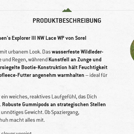
PRODUKTBESCHREIBUNG
en's
Explorer III NW Lace WP von Sorel
wasserfeste Wildleder-
z mit urbanem Look. Das
Kunstfell an Zunge und
ee und Regen, während
rsiegelte Bootie-Konstruktion hält Feuchtigkeit
rofleece-Futter angenehm warmhalten
– ideal für
r ein weiches, reaktives Laufgefühl, das Dich
Robuste Gummipods an strategischen Stellen
.
e unnötiges Gewicht. Ob Spaziergang,
huh macht alles mit.
 clever vereint.