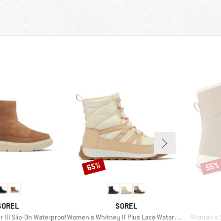
65%
55%
Rabatt
Rabat
MARKE
MARKE
SOREL
SOREL
Artikel
Artikel
 III Slip-On Waterproof
Women's Whitney II Plus Lace Waterproof
Woman's S