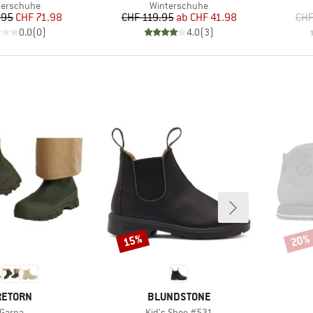
duktgruppe
Produktgruppe
terschuhe
Winterschuhe
Preis
reduzierter Preis
Preis
reduzierter Preis
.95
CHF 71.98
CHF 119.95
ab
CHF 41.98
CHF
0.0
(
0
)
4.0
(
3
)
15%
20%
Rabatt
Rabat
ARKE
MARKE
RETORN
BLUNDSTONE
Artikel
Artikel
Garpa
Kid's Shoe #531