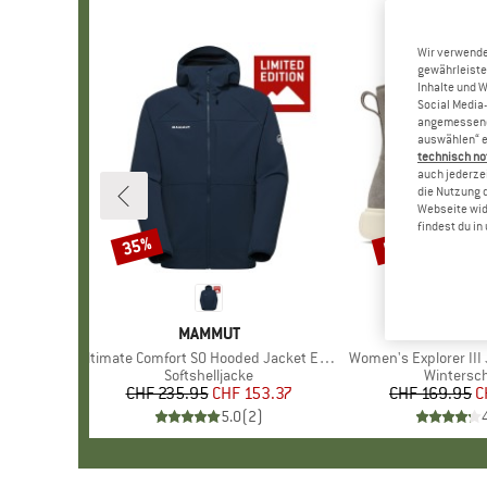
Wir verwende
gewährleiste
Inhalte und 
Social Media-
angemessene 
auswählen“ e
technisch no
auch jederzei
die Nutzung 
Webseite wid
findest du i
35%
55%
Rabatt
Rabatt
MARKE
MAMMUT
MARK
SORE
Artikel
Ultimate Comfort SO Hooded Jacket Exclusive
Artikel
Women's Explorer III
Produktgruppe
Softshelljacke
Produktg
Wintersc
CHF 235.95
Preis
reduzierter Preis
CHF 153.37
CHF 169.95
Pr
re
C
5.0
(
2
)