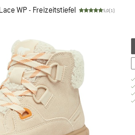
ace WP - Freizeitstiefel
5,0
(1)