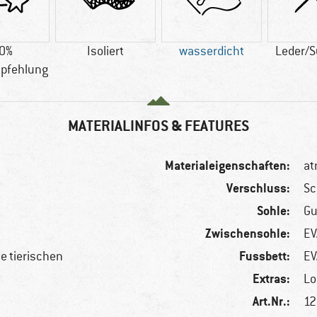
0%
Isoliert
wasserdicht
Leder/S
pfehlung
MATERIALINFOS & FEATURES
Materialeigenschaften:
at
Verschluss:
Sc
Sohle:
Gu
Zwischensohle:
EV
Fussbett:
le tierischen
EV
Extras:
Lo
Art.Nr.:
12