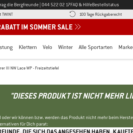
Ruf uns an unter
rag die Bergfreunde
|
044 522 02 17
FAQ & Hilfe
Bestellstatus
Finde die Zahlungs-Infos hier! Öffnet sich in einer Infobox
Gehe h
t TWINT
100 Tage Rückgaberecht
stung
Klettern
Velo
Winter
Alle Sportarten
Marke
r III NW Lace WP - Freizeitstiefel
"DIESES PRODUKT IST NICHT MEHR L
ll oder wir können bzw. werden das Produkt nicht mehr beim Herste
rnativen für Dich parat:
EUNDE, DIE SICH DAS ANGESEHEN HABEN, KAUFT