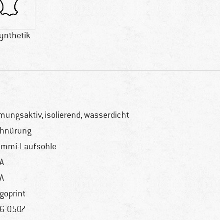
ynthetik
mungsaktiv, isolierend, wasserdicht
hnürung
mmi-Laufsohle
A
A
goprint
6-0507