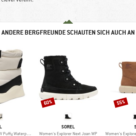
ANDERE BERGFREUNDE SCHAUTEN SICH AUCH AN
60%
55%
Rabatt
Rabatt
E
MARKE
L
SOREL
Artikel
Artikel
Puffy Waterproof
Women's Explorer Next Joan WP
Women's Explorer