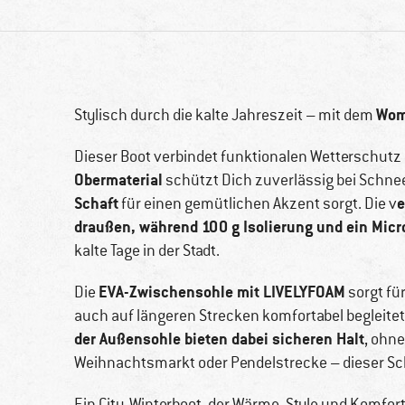
Wom
Stylisch durch die kalte Jahreszeit – mit dem
Dieser Boot verbindet funktionalen Wetterschut
Obermaterial
schützt Dich zuverlässig bei Schn
Schaft
e
für einen gemütlichen Akzent sorgt. Die v
draußen, während 100 g Isolierung und ein Mic
kalte Tage in der Stadt.
EVA-Zwischensohle mit LIVELYFOAM
Die
sorgt fü
auch auf längeren Strecken komfortabel begleitet
der Außensohle bieten dabei sicheren Halt
, ohn
Weihnachtsmarkt oder Pendelstrecke – dieser Sc
Ein City-Winterboot, der Wärme, Style und Komfort