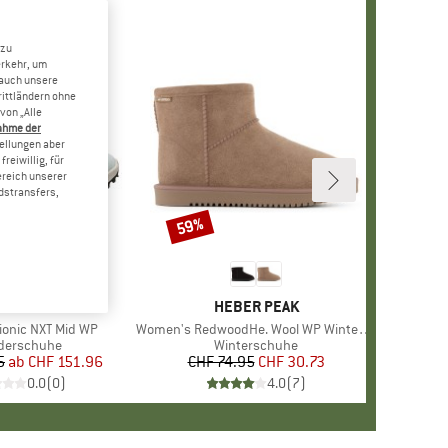
 zu
erkehr, um
 auch unsere
rittländern ohne
von „Alle
ahme der
tellungen aber
reiwillig, für
ereich unserer
dstransfers,
59%
Rabatt
MARKE
KEEN
MARKE
HEBER PEAK
onic NXT Mid WP
Artikel
Women's RedwoodHe. Wool WP Winter Boots
uktgruppe
derschuhe
Produktgruppe
Winterschuhe
5
ab
Preis
reduzierter Preis
CHF 151.96
CHF 74.95
Preis
reduzierter Preis
CHF 30.73
0.0
(
0
)
4.0
(
7
)