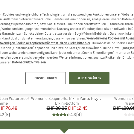
n Cookies und vergleichbare Technologien, um die notwendigen Funktionen unserer Website
n. Außerdem bieten wir zusätzliche Dienste und Funktionen an, analysieren unseren Datenv
Werbung zu personalisieren, bzw. Social Media-Funktionen bereitzustellen. Dadurch erfahren
, Werbe- und Analysepartner von deiner Nutzung unserer Website; diese sitzen teilweise in D
Garantien zum Schutz deiner Daten, etwa vor dem Zugriff durch Behörden. Durch Anklicken 
rklärst du dich damit einverstanden, dass wir so verfahren.
Wenn du keine Cookies mit Ausn
twendigen Cookie akzeptieren möchtest, dann klicke bitte hier
. Du kannst deine Cookie Eins
t in den „Einstellungen“ anpassen und einzelne Kategorien auswählen. Deine Einwilligung ist f
dieser Website nicht notwendig und kann jederzeit unter „Cookie Einstellungen“ im unteren B
errufen oder erstmals vergeben werden. Weitere Informationen, auch zu Risiken der Drittlan
n unseren
Datenschutzhinweisen
.
bis 20%
57%
Rabatt
Rabatt
EINSTELLUNGEN
ALLE AUSWÄHLEN
E
L
MARKE
HEBER PEAK
 Joan Waterproof
Artikel
Women's SeapineHe. Bikini Pants High Waist
Artikel
Women's Zi
ruppe
huhe
Produktgruppe
Bikini-Bottom
Prod
Wan
eis
duzierter Preis
HF 76.48
CHF 28.95
Preis
reduzierter Preis
CHF 12.45
CHF 189.9
4.2
(
5
)
4.3
(
4
)