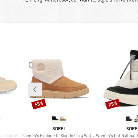
55%
25%
Rabatt
Rabatt
1
MARKE
MARK
SOREL
SORE
Artikel
Artikel
Leather Evo
Women's Explorer III Slip-On Cozy Waterproof
Women's Out N About IV 