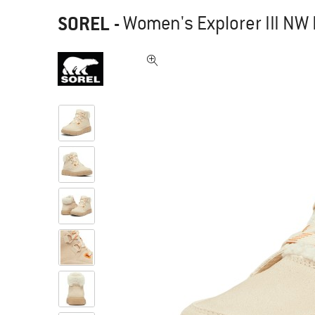
SOREL
-
Women's Explorer III NW L