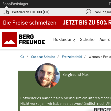
Zum
Shop
Basislager
F
Portofrei ab CHF 100 (CH)
Zahlung mi
Jetzt bis zu 50% Rabatt im Sommer Sale
Bekleidung
Schuhe
Ausrü
Startseite
/
Outdoor Schuhe
/
Freizeitstiefel
/
Women's Explore
Bergfreund Max
Entweder es handelt sich hierbei um ein älteres Mode
Nicht verzagen, wir haben selbstverständlich noch Alte
BERGFR