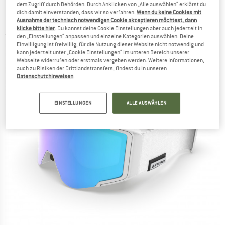
SPEKTRUM
-
Östra Bio Essential S2+S1 (VLT
dem Zugriff durch Behörden. Durch Anklicken von „Alle auswählen“ erklärst du
dich damit einverstanden, dass wir so verfahren.
Wenn du keine Cookies mit
25+67%) - Skibrille
Ausnahme der technisch notwendigen Cookie akzeptieren möchtest, dann
klicke bitte hier
. Du kannst deine Cookie Einstellungen aber auch jederzeit in
(0)
den „Einstellungen“ anpassen und einzelne Kategorien auswählen. Deine
Einwilligung ist freiwillig, für die Nutzung dieser Website nicht notwendig und
kann jederzeit unter „Cookie Einstellungen“ im unteren Bereich unserer
Webseite widerrufen oder erstmals vergeben werden. Weitere Informationen,
auch zu Risiken der Drittlandstransfers, findest du in unseren
Datenschutzhinweisen
.
EINSTELLUNGEN
ALLE AUSWÄHLEN