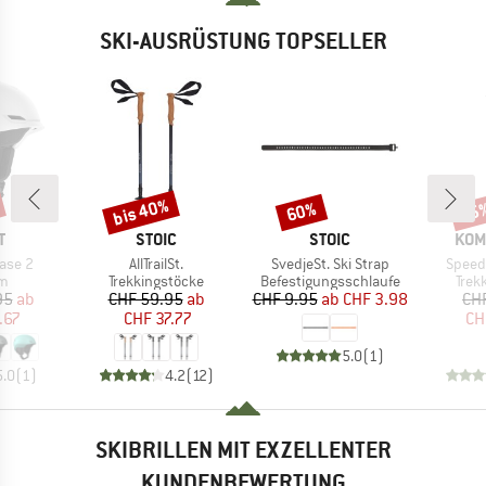
SKI-AUSRÜSTUNG TOPSELLER
bis 40%
60%
25
Rabatt
Rabatt
Raba
E
MARKE
MARKE
MAR
T
STOIC
STOIC
KOM
Artikel
Artikel
Artikel
ase 2
AllTrailSt.
SvedjeSt. Ski Strap
Speed 
ktgruppe
Produktgruppe
Produktgruppe
Prod
lm
Trekkingstöcke
Befestigungsschlaufe
Trek
eis
duzierter Preis
Preis
reduzierter Preis
Preis
reduzierter Preis
95
ab
CHF 59.95
ab
CHF 9.95
ab
CHF 3.98
CH
.67
CHF 37.77
CH
5.0
(
1
)
5.0
(
1
)
4.2
(
12
)
SKIBRILLEN MIT EXZELLENTER
KUNDENBEWERTUNG