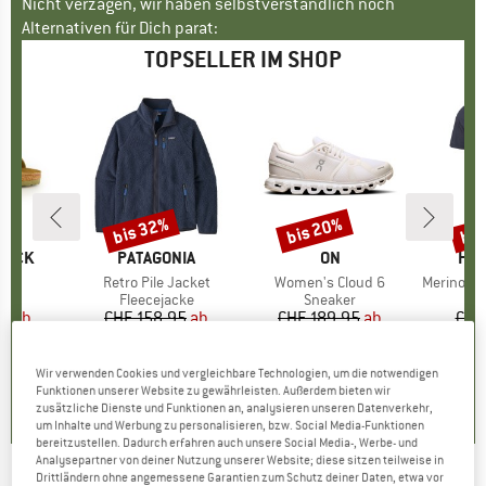
Nicht verzagen, wir haben selbstverständlich noch
Alternativen für Dich parat:
TOPSELLER IM SHOP
bis 32%
bis 20%
bis
Rabatt
Rabatt
Raba
TOCK
MARKE
PATAGONIA
MARKE
ON
MA
HEB
 BF
Artikel
Retro Pile Jacket
Artikel
Women's Cloud 6
Artikel
MerinoMix150 Pi
tgruppe
en
Produktgruppe
Fleecejacke
Produktgruppe
Sneaker
Pr
Me
95
eis
duzierter Preis
ab
CHF 158.95
Preis
reduzierter Preis
ab
CHF 189.95
Preis
reduzierter Preis
ab
CHF
.96
CHF 108.09
CHF 151.96
CH
+
6
+
1
+
9
Wir verwenden Cookies und vergleichbare Technologien, um die notwendigen
Funktionen unserer Website zu gewährleisten. Außerdem bieten wir
.8
(
20
)
4.6
(
71
)
4.7
(
48
)
zusätzliche Dienste und Funktionen an, analysieren unseren Datenverkehr,
um Inhalte und Werbung zu personalisieren, bzw. Social Media-Funktionen
bereitzustellen. Dadurch erfahren auch unsere Social Media-, Werbe- und
Analysepartner von deiner Nutzung unserer Website; diese sitzen teilweise in
Drittländern ohne angemessene Garantien zum Schutz deiner Daten, etwa vor