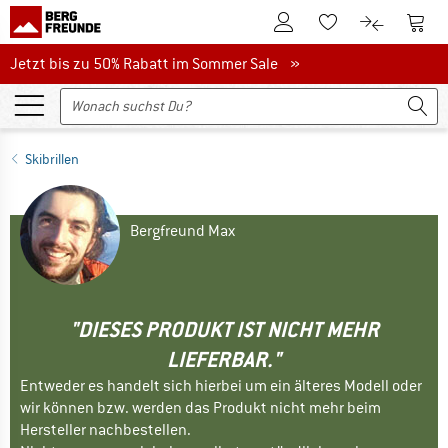
Zum Kundenkonto
Zum 
Zum Merkzettel.
Zum Produk
Jetzt bis zu 50% Rabatt im Sommer Sale
Jetzt bis zu 50% Rabatt im Sommer Sale »
Skibrillen
Bergfreund Max
"DIESES PRODUKT IST NICHT MEHR
LIEFERBAR."
Entweder es handelt sich hierbei um ein älteres Modell oder
wir können bzw. werden das Produkt nicht mehr beim
Hersteller nachbestellen.