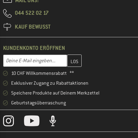
MAIL UNS!
044 522 02 17
KAUF BEWUSST
KUNDENKONTO ERÖFFNEN
Gib hier deine E-Mail-Adresse ein und erstelle im nächsten Schri
E-Mail-Adresse
10 CHF Willkommensrabatt **
Exklusiver Zugang zu Rabattaktionen
Speichere Produkte auf Deinem Merkzettel
Geburtstagsüberraschung