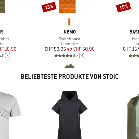
15%
15%
Rabatt
Rabatt
E
MARKE
MAR
NS
NEMO
BAS
Artikel
Arti
umber
Switchback
Iso
tgruppe
Produktgruppe
P
te
Isomatte
I
eis
duzierter Preis
Preis
reduzierter Preis
HF 16.96
CHF 59.95
ab
CHF 50.96
CHF 15.
5.0
(
5
)
4.7
(
9
)
BELIEBTESTE PRODUKTE VON STOIC