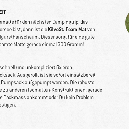
EIT
omatte für den nächsten Campingtrip, das
KilvoSt. Foam Mat
see bist, dann ist die
von
olyurethanschaum. Dieser sorgt für eine gute
 gesamte Matte gerade einmal 300 Gramm!
schnell und unkompliziert fixieren.
sack. Ausgerollt ist sie sofort einsatzbereit
r Pumpsack aufgepumpt werden. Die robuste
ive zu anderen Isomatten-Konstruktionen, gerade
das Packmass ankommt oder Du kein Problem
estigen.