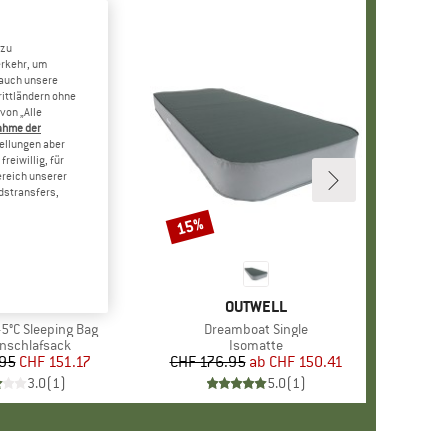
 zu
erkehr, um
 auch unsere
rittländern ohne
von „Alle
ahme der
tellungen aber
reiwillig, für
ereich unserer
dstransfers,
15%
Rabatt
MARKE
STOIC
MARKE
OUTWELL
 +5°C Sleeping Bag
Artikel
Dreamboat Single
ktgruppe
nschlafsack
Produktgruppe
Isomatte
.95
Preis
reduzierter Preis
CHF 151.17
CHF 176.95
ab
Preis
reduzierter Preis
CHF 150.41
3.0
(
1
)
5.0
(
1
)