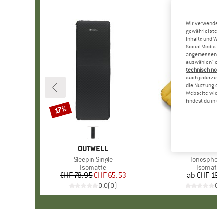
Wir verwende
gewährleiste
Inhalte und 
Social Media-
angemessene 
auswählen“ e
technisch no
auch jederzei
die Nutzung 
Webseite wid
findest du i
17%
Rabatt
MARKE
OUTWELL
MAR
RAB
Artikel
Sleepin Single
Artikel
Ionosphe
Produktgruppe
Isomatte
Produk
Isomat
CHF 78.95
Preis
reduzierter Preis
CHF 65.53
ab
CHF 1
Pr
0.0
(
0
)