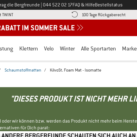
Ruf uns an unter
rag die Bergfreunde
|
044 522 02 17
FAQ & Hilfe
Bestellstatus
Finde die Zahlungs-Infos hier! Öffnet sich in einer Infobox
Gehe h
t TWINT
100 Tage Rückgaberecht
stung
Klettern
Velo
Winter
Alle Sportarten
Marke
/
Schaumstoffmatten
/
KilvoSt. Foam Mat - Isomatte
"DIESES PRODUKT IST NICHT MEHR L
ll oder wir können bzw. werden das Produkt nicht mehr beim Herste
rnativen für Dich parat:
ANDERE BERGFREUNDE SCHAUTEN SICH AUCH AN