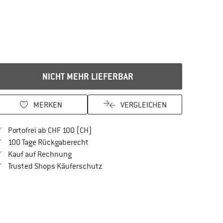
NICHT MEHR LIEFERBAR
MERKEN
VERGLEICHEN
Finde mehr Informationen zu den Versan
Portofrei ab CHF 100 (CH)
Gehe hier zu den Rückgabe-Richtlinien Öf
100 Tage Rückgaberecht
Finde die Zahlungs-Infos hier! Öffnet sich in 
Kauf auf Rechnung
Finde alle Infos hier!
Trusted Shops Käuferschutz