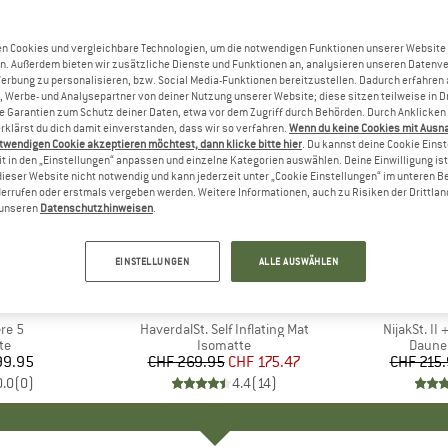
n Cookies und vergleichbare Technologien, um die notwendigen Funktionen unserer Website
n. Außerdem bieten wir zusätzliche Dienste und Funktionen an, analysieren unseren Datenv
Werbung zu personalisieren, bzw. Social Media-Funktionen bereitzustellen. Dadurch erfahren
, Werbe- und Analysepartner von deiner Nutzung unserer Website; diese sitzen teilweise in D
Garantien zum Schutz deiner Daten, etwa vor dem Zugriff durch Behörden. Durch Anklicken 
rklärst du dich damit einverstanden, dass wir so verfahren.
Wenn du keine Cookies mit Ausn
twendigen Cookie akzeptieren möchtest, dann klicke bitte hier
. Du kannst deine Cookie Eins
t in den „Einstellungen“ anpassen und einzelne Kategorien auswählen. Deine Einwilligung ist f
dieser Website nicht notwendig und kann jederzeit unter „Cookie Einstellungen“ im unteren B
errufen oder erstmals vergeben werden. Weitere Informationen, auch zu Risiken der Drittlan
n unseren
Datenschutzhinweisen
.
35%
30%
Rabatt
Rabatt
EINSTELLUNGEN
ALLE AUSWÄHLEN
KE
MARKE
STOIC
re 5
Artikel
HaverdalSt. Self Inflating Mat
Artikel
NijakSt. II
tgruppe
te
Produktgruppe
Isomatte
Produ
Daune
99.95
eis
CHF 269.95
Preis
reduzierter Preis
CHF 175.47
CHF 215
0.0
(
0
)
4.4
(
14
)