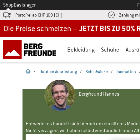
Zum
Shop
Basislager
F
Portofrei ab CHF 100 (CH)
Zahlung mi
Jetzt bis zu 50% Rabatt im Sommer Sale
Bekleidung
Schuhe
Ausrü
Startseite
/
Outdoor-Ausrüstung
/
Schlafsäcke
/
Isomatten
Bergfreund Hannes
Entweder es handelt sich hierbei um ein älteres Mode
Nicht verzagen, wir haben selbstverständlich noch Alte