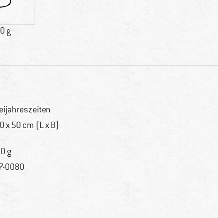
0 g
eijahreszeiten
0 x 50 cm (L x B)
0 g
7-0080