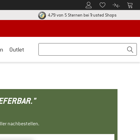
Zum Kundenkonto
Zum 
Zum Merkzettel.
Zum Produk
ier zu den Rückgabe-Richtlinien Öffnet sich in einer Infobox
Finde alle In
4.79 von 5 Sternen
bei Trusted Shops
n
Outlet
IEFERBAR."
ller nachbestellen.