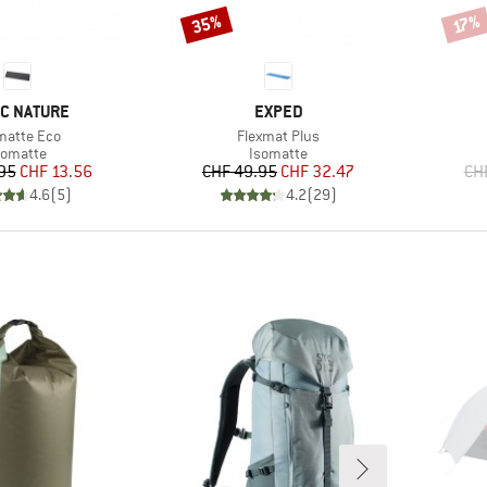
35%
Rabatt
Rabat
17%
KE
MARKE
IC NATURE
EXPED
kel
Artikel
matte Eco
Flexmat Plus
roduktgruppe
Produktgruppe
somatte
Isomatte
Preis
reduzierter Preis
Preis
reduzierter Preis
95
CHF 13.56
CHF 49.95
CHF 32.47
CH
4.6
(
5
)
4.2
(
29
)