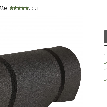
tte
5,0
(3)