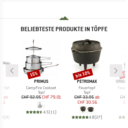
BELIEBTESTE PRODUKTE IN TÖPFE
bis 10%
15%
15
Rabatt
Rabatt
Raba
E
MARKE
MARKE
MARK
US
PRIMUS
PETROMAX
ORIGI
Artikel
Artikel
Artikel
ot Set
CampFire Cookset
Feuertopf
Feuer
uktgruppe
Produktgruppe
Produktgruppe
Topf
Topf
eis
duzierter Preis
Preis
reduzierter Preis
Preis
reduzierter Preis
95
ab
CHF 92.95
CHF 79.01
CHF 33.95
ab
CHF
.11
CHF 30.56
CH
4.5
(
11
)
4.4
(
8
)
4.8
(
27
)