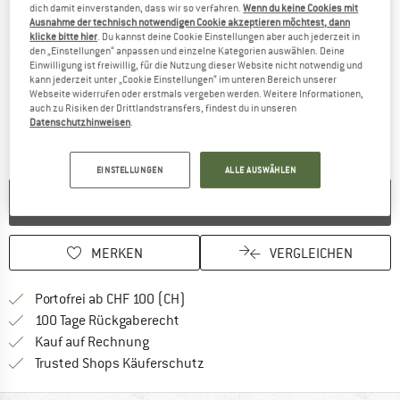
dich damit einverstanden, dass wir so verfahren.
Wenn du keine Cookies mit
Ausnahme der technisch notwendigen Cookie akzeptieren möchtest, dann
klicke bitte hier
. Du kannst deine Cookie Einstellungen aber auch jederzeit in
Detailansichten
den „Einstellungen“ anpassen und einzelne Kategorien auswählen. Deine
Einwilligung ist freiwillig, für die Nutzung dieser Website nicht notwendig und
kann jederzeit unter „Cookie Einstellungen“ im unteren Bereich unserer
Webseite widerrufen oder erstmals vergeben werden. Weitere Informationen,
auch zu Risiken der Drittlandstransfers, findest du in unseren
Datenschutzhinweisen
.
EINSTELLUNGEN
ALLE AUSWÄHLEN
NICHT MEHR LIEFERBAR
MERKEN
VERGLEICHEN
Finde mehr Informationen zu den Ver
Portofrei ab CHF 100 (CH)
Gehe hier zu den Rückgabe-Richtlinie
100 Tage Rückgaberecht
Finde die Zahlungs-Infos hier! Öffnet sich 
Kauf auf Rechnung
Finde alle Infos hier!
Trusted Shops Käuferschutz