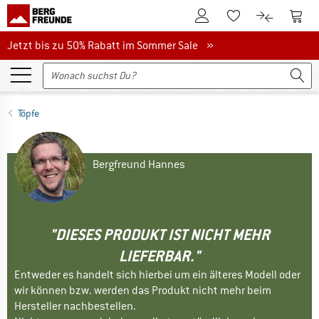
Zum Kundenkonto
Zum 
Zum Merkzettel.
Zum Produk
Jetzt bis zu 50% Rabatt im Sommer Sale
Jetzt bis zu 50% Rabatt im Sommer Sale »
Töpfe
Bergfreund Hannes
"DIESES PRODUKT IST NICHT MEHR
LIEFERBAR."
Entweder es handelt sich hierbei um ein älteres Modell oder
wir können bzw. werden das Produkt nicht mehr beim
Hersteller nachbestellen.