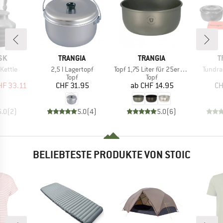
MARKE
MARKE
M
SK
TRANGIA
TRANGIA
T
Artikel
Artikel
Artikel
Kettle
2,5 l Lagertopf
Topf 1,75 Liter für 25er Serie
Tundra 
uktgruppe
Produktgruppe
Produktgruppe
Topf
Topf
eis
duzierter Preis
Preis
Preis
HF 33.11
CHF 31.95
ab
CHF 14.95
CH
5.0
(
2
)
5.0
(
4
)
5.0
(
6
)
BELIEBTESTE PRODUKTE VON STOIC