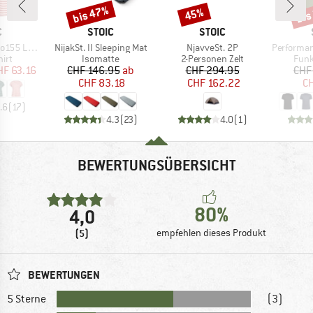
bis 47%
bis
45%
Rabatt
Rabatt
Raba
KE
MARKE
MARKE
C
STOIC
STOIC
Artikel
Artikel
Artikel
e Shirt Striped
NijakSt. II Sleeping Mat
NjavveSt. 2P
PerformanceMerin
gruppe
Produktgruppe
Produktgruppe
Prod
irt
Isomatte
2-Personen Zelt
Funk
eis
duzierter Preis
Preis
reduzierter Preis
Preis
reduzierter Preis
HF 63.16
CHF 146.95
ab
CHF 294.95
CHF
CHF 83.18
CHF 162.22
CH
.6
(
17
)
4.3
(
23
)
4.0
(
1
)
BEWERTUNGSÜBERSICHT
80%
4,0
(5)
empfehlen dieses Produkt
BEWERTUNGEN
5 Sterne
(3)