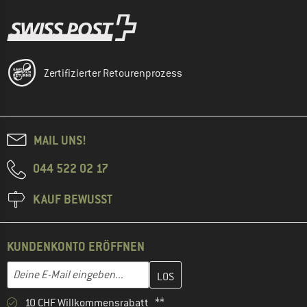
Zertifizierter Retourenprozess
MAIL UNS!
044 522 02 17
KAUF BEWUSST
KUNDENKONTO ERÖFFNEN
Gib hier deine E-Mail-Adresse ein und erstelle im nächsten Schri
E-Mail-Adresse
10 CHF Willkommensrabatt **