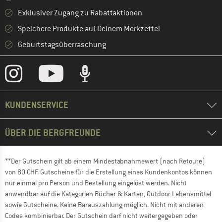
Exklusiver Zugang zu Rabattaktionen
Speichere Produkte auf Deinem Merkzettel
Geburtstagsüberraschung
KUNDENSERVICE
ÜBER DIE BERGFREUNDE
**Der Gutschein gilt ab einem Mindestabnahmewert (nach Retoure)
von 80 CHF. Gutscheine für die Erstellung eines Kundenkontos können
nur einmal pro Person und Bestellung eingelöst werden. Nicht
anwendbar auf die Kategorien Bücher & Karten, Outdoor Lebensmittel
sowie Gutscheine. Keine Barauszahlung möglich. Nicht mit anderen
Codes kombinierbar. Der Gutschein darf nicht weitergegeben oder