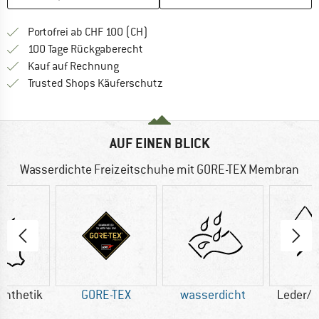
Finde mehr Informationen zu den Ver
Portofrei ab CHF 100 (CH)
Gehe hier zu den Rückgabe-Richtlinie
100 Tage Rückgaberecht
Finde die Zahlungs-Infos hier! Öffnet sich 
Kauf auf Rechnung
Finde alle Infos hier!
Trusted Shops Käuferschutz
AUF EINEN BLICK
Wasserdichte Freizeitschuhe mit GORE-TEX Membran
ynthetik
GORE-TEX
wasserdicht
Leder/S