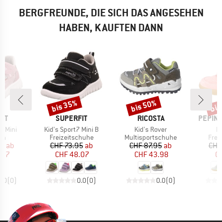
BERGFREUNDE, DIE SICH DAS ANGESEHEN
HABEN, KAUFTEN DANN
bis 35%
bis 50%
bis
Rabatt
Rabatt
Raba
MARKE
MARKE
MARKE
IT
SUPERFIT
RICOSTA
PEPINO
Artikel
Artikel
Ar
7 Mini
Kid's Sport7 Mini B
Kid's Rover
Ki
tgruppe
Produktgruppe
Produktgruppe
Prod
en
Freizeitschuhe
Multisportschuhe
Frei
eis
duzierter Preis
Preis
reduzierter Preis
Preis
reduzierter Preis
95
ab
CHF 73.95
ab
CHF 87.95
ab
CHF
.07
CHF 48.07
CHF 43.98
CH
0.0
(
0
)
0.0
(
0
)
0.0
(
0
)