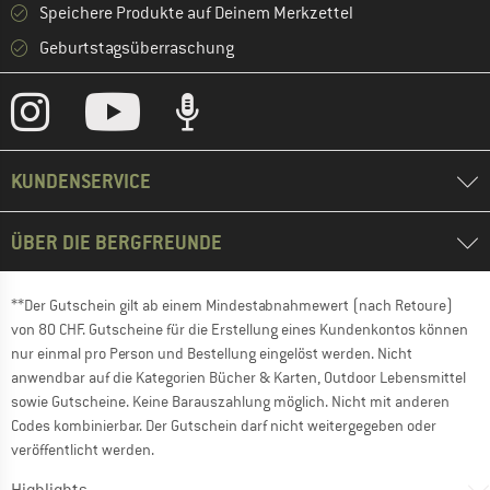
Speichere Produkte auf Deinem Merkzettel
Geburtstagsüberraschung
KUNDENSERVICE
ÜBER DIE BERGFREUNDE
**Der Gutschein gilt ab einem Mindestabnahmewert (nach Retoure)
von 80 CHF. Gutscheine für die Erstellung eines Kundenkontos können
nur einmal pro Person und Bestellung eingelöst werden. Nicht
anwendbar auf die Kategorien Bücher & Karten, Outdoor Lebensmittel
sowie Gutscheine. Keine Barauszahlung möglich. Nicht mit anderen
Codes kombinierbar. Der Gutschein darf nicht weitergegeben oder
veröffentlicht werden.
Highlights