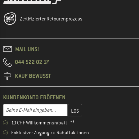
Zertifizierter Retourenprozess
MAIL UNS!
044 522 02 17
KAUF BEWUSST
KUNDENKONTO ERÖFFNEN
Gib hier deine E-Mail-Adresse ein und erstelle im nächsten Schri
E-Mail-Adresse
10 CHF Willkommensrabatt **
Exklusiver Zugang zu Rabattaktionen