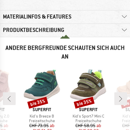
MATERIALINFOS & FEATURES
PRODUKTBESCHREIBUNG
ANDERE BERGFREUNDE SCHAUTEN SICH AUCH
AN
bis 35%
bis 35%
bis
Rabatt
Rabatt
Raba
MARKE
MARKE
M
IT
SUPERFIT
SUPERFIT
SU
Artikel
Artikel
Artik
vy 2.0
Kid's Breeze B
Kid's Sport7 Mini C
Kid'
ruppe
Produktgruppe
Produktgruppe
Prod
huhe
Freizeitschuhe
Freizeitschuhe
Frei
eis
duzierter Preis
Preis
reduzierter Preis
Preis
reduzierter Preis
95
ab
CHF 73.95
ab
CHF 58.95
ab
CHF