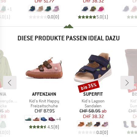
.98
CHF 51.77
CHF 38.32
CH
+
1
5.0
(
1
)
0.0
(
0
)
5.0
(
1
)
DIESE PRODUKTE PASSEN IDEAL DAZU
bis 35%
bis
Rabatt
Raba
MARKE
MARKE
MA
NIA
AFFENZAHN
SUPERFIT
BI
Artikel
Artikel
Arti
day Jacket
Kid's Knit Happy
Kid's Lagoon
Kid
gruppe
Produktgruppe
Produktgruppe
Pro
acke
Freizeitschuhe
Sandalen
Gum
eis
duzierter Preis
Preis
Preis
reduzierter Preis
95
ab
CHF 87.95
CHF 58.95
ab
CHF
.89
CHF 38.32
CH
+
4
4.5
(
8
)
0.0
(
0
)
0.0
(
0
)