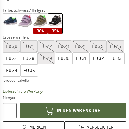
Farbe:
Schwarz / Hellgrau
30%
35%
Grösse wählen:
EU
20
EU
21
EU
22
EU
23
EU
24
EU
25
EU
26
EU
27
EU
28
EU
29
EU
30
EU
31
EU
32
EU
33
EU
34
EU
35
Grössentabelle
Der Link öffnet sich in einer Infobox und beinhaltet
Lieferzeit: 3-5 Werktage
Menge:
IN DEN WARENKORB
MERKEN
VERGLEICHEN