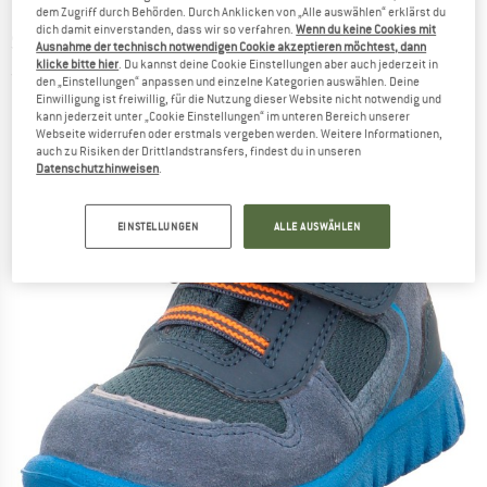
dem Zugriff durch Behörden. Durch Anklicken von „Alle auswählen“ erklärst du
dich damit einverstanden, dass wir so verfahren.
Wenn du keine Cookies mit
SUPERFIT
-
Kid's Sport7 Mini - Freizeitschuhe
Ausnahme der technisch notwendigen Cookie akzeptieren möchtest, dann
klicke bitte hier
. Du kannst deine Cookie Einstellungen aber auch jederzeit in
(0)
den „Einstellungen“ anpassen und einzelne Kategorien auswählen. Deine
Einwilligung ist freiwillig, für die Nutzung dieser Website nicht notwendig und
kann jederzeit unter „Cookie Einstellungen“ im unteren Bereich unserer
Webseite widerrufen oder erstmals vergeben werden. Weitere Informationen,
auch zu Risiken der Drittlandstransfers, findest du in unseren
Datenschutzhinweisen
.
EINSTELLUNGEN
ALLE AUSWÄHLEN