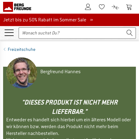
Zum Kundenkonto
Zum 
Zum Merkzettel.
Zum Produk
Jetzt bis zu 50% Rabatt im Sommer Sale
Jetzt bis zu 50% Rabatt im Sommer Sale »
Freizeitschuhe
Bergfreund Hannes
"DIESES PRODUKT IST NICHT MEHR
LIEFERBAR."
Entweder es handelt sich hierbei um ein älteres Modell oder
wir können bzw. werden das Produkt nicht mehr beim
Hersteller nachbestellen.