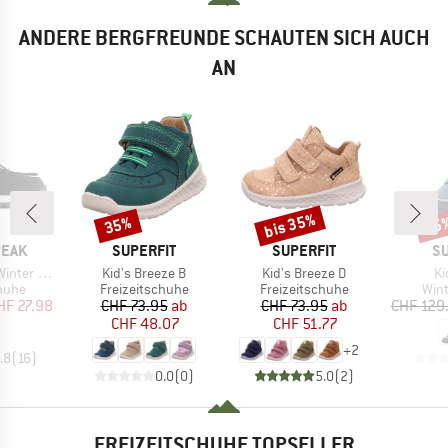
ANDERE BERGFREUNDE SCHAUTEN SICH AUCH
AN
bis 35%
35%
55
Rabatt
Rabatt
Raba
MARKE
MARKE
M
PEAK
SUPERFIT
SUPERFIT
SU
Artikel
Artikel
Ar
er Boots
Kid's Breeze B
Kid's Breeze D
Ki
ruppe
Produktgruppe
Produktgruppe
Pro
huhe
Freizeitschuhe
Freizeitschuhe
Win
eis
duzierter Preis
Preis
reduzierter Preis
Preis
reduzierter Preis
HF 27.98
CHF 73.95
ab
CHF 73.95
ab
CHF 129
CHF 48.07
CHF 51.77
+
2
.8
(
16
)
0.0
(
0
)
5.0
(
2
)
FREIZEITSCHUHE TOPSELLER