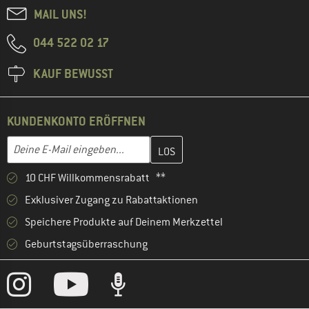
MAIL UNS!
044 522 02 17
KAUF BEWUSST
KUNDENKONTO ERÖFFNEN
Gib hier deine E-Mail-Adresse ein und erstelle im nächsten Schri
E-Mail-Adresse
10 CHF Willkommensrabatt **
Exklusiver Zugang zu Rabattaktionen
Speichere Produkte auf Deinem Merkzettel
Geburtstagsüberraschung