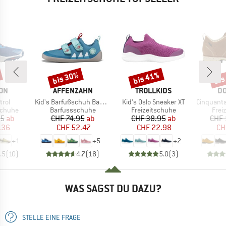
bis 30%
bis 41%
bis
Rabatt
Rabatt
Raba
MARKE
MARKE
MA
ON
AFFENZAHN
TROLLKIDS
DO
Artikel
Artikel
Artikel
trol
Kid's Barfußschuh Baumwolle Lucky
Kid's Oslo Sneaker XT
Cinquantaquattro Low 
ppe
Produktgruppe
Produktgruppe
Prod
schuhe
Barfussschuhe
Freizeitschuhe
Frei
eis
duzierter Preis
Preis
reduzierter Preis
Preis
reduzierter Preis
95
ab
CHF 74.95
ab
CHF 38.95
ab
CHF 
.36
CHF 52.47
CHF 22.98
CH
+
1
+
5
+
2
.5
(
10
)
4.7
(
18
)
5.0
(
3
)
WAS SAGST DU DAZU?
STELLE EINE FRAGE