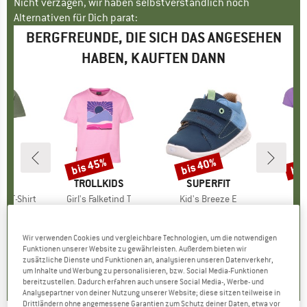
Nicht verzagen, wir haben selbstverständlich noch
Alternativen für Dich parat:
BERGFREUNDE, DIE SICH DAS ANGESEHEN
HABEN, KAUFTEN DANN
bis 45%
bis 40%
bis
Rabatt
Rabatt
Raba
E
WA
MARKE
TROLLKIDS
MARKE
SUPERFIT
MA
TR
y T-Shirt
Artikel
Girl's Falketind T
Artikel
Kid's Breeze E
Art
Gir
ruppe
shirt
Produktgruppe
T-Shirt
Produktgruppe
Freizeitschuhe
eis
duzierter Preis
HF 29.22
CHF 19.95
Preis
reduzierter Preis
ab
CHF 63.95
Preis
reduzierter Preis
ab
CHF 19.
CHF 10.97
CHF 38.37
Wir verwenden Cookies und vergleichbare Technologien, um die notwendigen
Funktionen unserer Website zu gewährleisten. Außerdem bieten wir
.6
(
27
)
zusätzliche Dienste und Funktionen an, analysieren unseren Datenverkehr,
0.0
(
0
)
5.0
(
1
)
um Inhalte und Werbung zu personalisieren, bzw. Social Media-Funktionen
bereitzustellen. Dadurch erfahren auch unsere Social Media-, Werbe- und
Analysepartner von deiner Nutzung unserer Website; diese sitzen teilweise in
Drittländern ohne angemessene Garantien zum Schutz deiner Daten, etwa vor