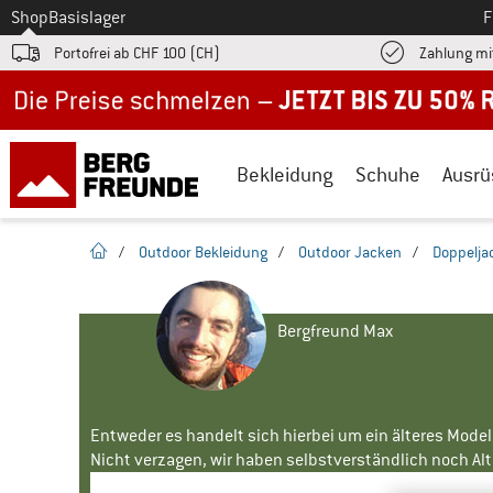
Zum
Shop
Basislager
F
Portofrei ab CHF 100 (CH)
Zahlung mi
Jetzt bis zu 50% Rabatt im Sommer Sale
Bekleidung
Schuhe
Ausrü
Startseite
/
Outdoor Bekleidung
/
Outdoor Jacken
/
Doppelja
Bergfreund Max
Entweder es handelt sich hierbei um ein älteres Mode
Nicht verzagen, wir haben selbstverständlich noch Alte