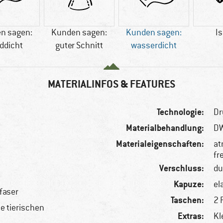
n sagen:
Kunden sagen:
Kunden sagen:
Is
ddicht
guter Schnitt
wasserdicht
MATERIALINFOS & FEATURES
Technologie:
Dr
Materialbehandlung:
DW
Materialeigenschaften:
at
fr
Verschluss:
du
Kapuze:
el
faser
Taschen:
2 
le tierischen
Extras:
Kl