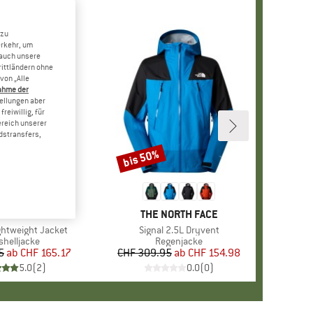
 zu
erkehr, um
 auch unsere
rittländern ohne
von „Alle
ahme der
tellungen aber
reiwillig, für
ereich unserer
dstransfers,
bis 50%
Rabatt
RKE
C'TERYX
MARKE
THE NORTH FACE
htweight Jacket
Artikel
Signal 2.5L Dryvent
duktgruppe
shelljacke
Produktgruppe
Regenjacke
5
ab
Preis
reduzierter Preis
CHF 165.17
CHF 309.95
ab
Preis
reduzierter Preis
CHF 154.98
5.0
(
2
)
0.0
(
0
)