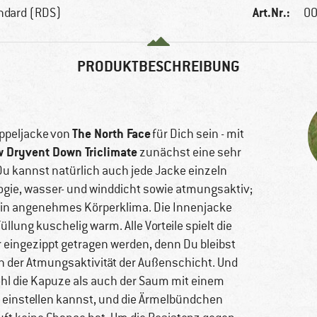
Art.Nr.:
ndard (RDS)
00
PRODUKTBESCHREIBUNG
The North Face
ppeljacke von
für Dich sein - mit
 Dryvent Down Triclimate
zunächst eine sehr
 Du kannst natürlich auch jede Jacke einzeln
ogie, wasser- und winddicht sowie atmungsaktiv;
r ein angenehmes Körperklima. Die Innenjacke
lung kuschelig warm. Alle Vorteile spielt die
 eingezippt getragen werden, denn Du bleibst
on der Atmungsaktivität der Außenschicht. Und
ohl die Kapuze als auch der Saum mit einem
 einstellen kannst, und die Ärmelbündchen