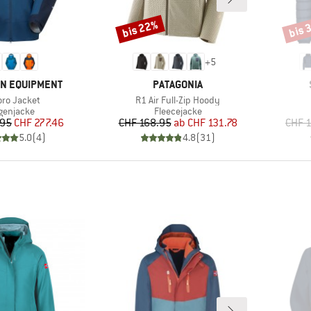
bis 22%
bis 
Rabatt
Rabat
+
5
MARKE
N EQUIPMENT
PATAGONIA
el
Artikel
oro Jacket
R1 Air Full-Zip Hoody
oduktgruppe
Produktgruppe
genjacke
Fleecejacke
Preis
reduzierter Preis
Preis
reduzierter Preis
.95
CHF 277.46
CHF 168.95
ab
CHF 131.78
CHF 1
5.0
(
4
)
4.8
(
31
)