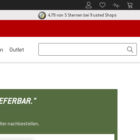
Zum Kundenkonto
Zum 
Zum Merkzettel.
Zum Produk
ier zu den Rückgabe-Richtlinien Öffnet sich in einer Infobox
Finde alle In
4.79 von 5 Sternen
bei Trusted Shops
n
Outlet
IEFERBAR."
ller nachbestellen.