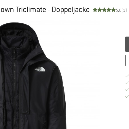
own Triclimate - Doppeljacke
5,0
(1)