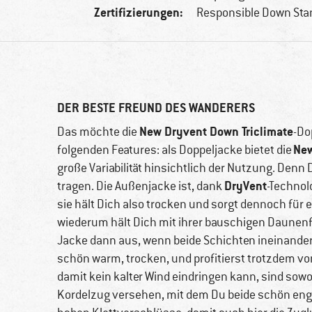
Zertifizierungen:
Responsible Down Sta
DER BESTE FREUND DES WANDERERS
New Dryvent Down Triclimate
Das möchte die
-Do
New
folgenden Features: als Doppeljacke bietet die
große Variabilität hinsichtlich der Nutzung. Denn
DryVent
tragen. Die Außenjacke ist, dank
-Technol
sie hält Dich also trocken und sorgt dennoch fü
wiederum hält Dich mit ihrer bauschigen Daunenfül
Jacke dann aus, wenn beide Schichten ineinander
schön warm, trocken, und profitierst trotzdem v
damit kein kalter Wind eindringen kann, sind sow
Kordelzug versehen, mit dem Du beide schön eng