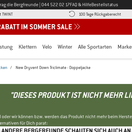
Ruf uns an unter
rag die Bergfreunde
|
044 522 02 17
FAQ & Hilfe
Bestellstatus
Finde die Zahlungs-Infos hier! Öffnet sich in einer Infobox
Gehe h
t TWINT
100 Tage Rückgaberecht
stung
Klettern
Velo
Winter
Alle Sportarten
Marke
cken
/
New Dryvent Down Triclimate - Doppeljacke
"DIESES PRODUKT IST NICHT MEHR L
ll oder wir können bzw. werden das Produkt nicht mehr beim Herste
rnativen für Dich parat:
ANDERE BERGFREUNDE SCHAUTEN SICH AUCH AN