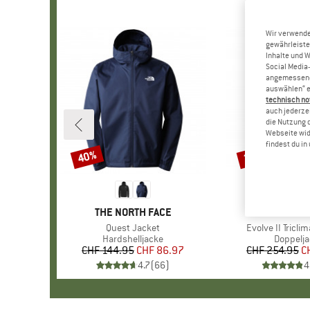
Wir verwende
gewährleiste
Inhalte und 
Social Media-
angemessene 
auswählen“ e
technisch no
auch jederzei
die Nutzung 
Webseite wid
findest du i
40%
30%
Rabatt
Rabatt
MARKE
THE NORTH FACE
MARKE
THE NORTH
Artikel
Quest Jacket
Artikel
Evolve II Tricli
Produktgruppe
Hardshelljacke
Produkt
Doppelj
CHF 144.95
Preis
reduzierter Preis
CHF 86.97
CHF 254.95
Pr
re
C
4.7
(
66
)
4