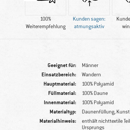
ible Down
100%
Kunden sagen:
Kunde
ndard
Weiterempfehlung
atmungsaktiv
win
Geeignet für:
Männer
Einsatzbereich:
Wandern
Hauptmaterial:
100% Polyamid
Füllmaterial:
100% Daune
Innenmaterial:
100% Polyamid
Materialtyp:
Daunenfüllung, Kunst
Materialhinweis:
enthält nichttextile Tei
Ursprungs