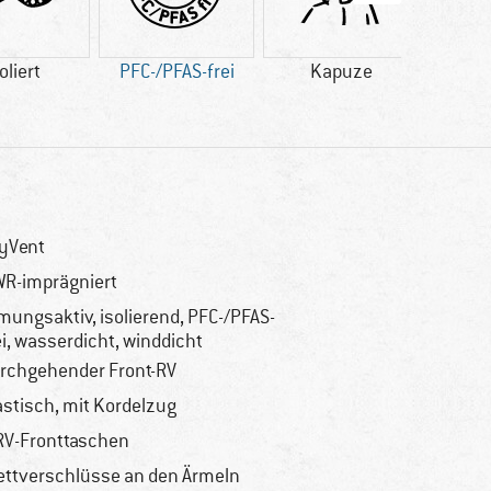
oliert
PFC-/PFAS-frei
Kapuze
Kun
yVent
R-imprägniert
mungsaktiv, isolierend, PFC-/PFAS-
ei, wasserdicht, winddicht
rchgehender Front-RV
astisch, mit Kordelzug
RV-Fronttaschen
ettverschlüsse an den Ärmeln