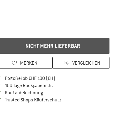
NICHT MEHR LIEFERBAR
MERKEN
VERGLEICHEN
Finde mehr Informationen zu den Versan
Portofrei ab CHF 100 (CH)
Gehe hier zu den Rückgabe-Richtlinien Öf
100 Tage Rückgaberecht
Finde die Zahlungs-Infos hier! Öffnet sich in 
Kauf auf Rechnung
Finde alle Infos hier!
Trusted Shops Käuferschutz