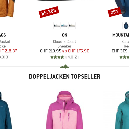
bis 20%
25%
Rabatt
Rabatt
MARKE
MARKE
AGS
ON
MOUNTAI
Artikel
Artik
Jacket
Cloud 6 Coast
Salt
gruppe
Produktgruppe
Pr
acke
Sneaker
Re
eis
duzierter Preis
Preis
reduzierter Preis
HF 218.37
CHF 219.95
ab
CHF 175.96
CHF 369
3.3
(
3
)
4.0
(
2
)
DOPPELJACKEN TOPSELLER