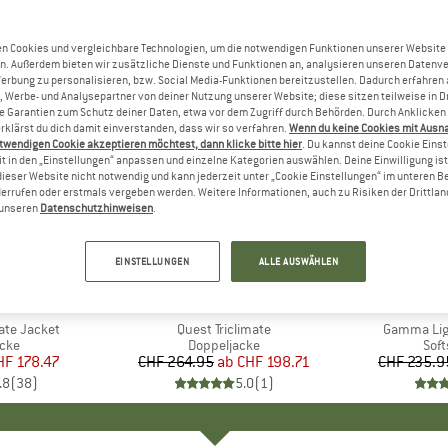
n Cookies und vergleichbare Technologien, um die notwendigen Funktionen unserer Website
n. Außerdem bieten wir zusätzliche Dienste und Funktionen an, analysieren unseren Datenv
Werbung zu personalisieren, bzw. Social Media-Funktionen bereitzustellen. Dadurch erfahren
, Werbe- und Analysepartner von deiner Nutzung unserer Website; diese sitzen teilweise in D
Garantien zum Schutz deiner Daten, etwa vor dem Zugriff durch Behörden. Durch Anklicken 
rklärst du dich damit einverstanden, dass wir so verfahren.
Wenn du keine Cookies mit Ausn
twendigen Cookie akzeptieren möchtest, dann klicke bitte hier
. Du kannst deine Cookie Eins
t in den „Einstellungen“ anpassen und einzelne Kategorien auswählen. Deine Einwilligung ist f
dieser Website nicht notwendig und kann jederzeit unter „Cookie Einstellungen“ im unteren B
errufen oder erstmals vergeben werden. Weitere Informationen, auch zu Risiken der Drittlan
n unseren
Datenschutzhinweisen
.
bis 25%
bis 30%
Rabatt
Rabatt
EINSTELLUNGEN
ALLE AUSWÄHLEN
+
1
 FACE
MARKE
THE NORTH FACE
MA
AR
mate Jacket
Artikel
Quest Triclimate
Artikel
Gamma Lig
gruppe
acke
Produktgruppe
Doppeljacke
Pro
Soft
eis
duzierter Preis
HF 178.47
CHF 264.95
ab
Preis
reduzierter Preis
CHF 198.71
CHF 235.9
.8
(
38
)
5.0
(
1
)