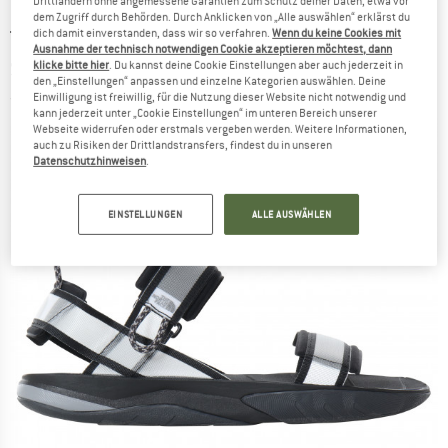
Drittländern ohne angemessene Garantien zum Schutz deiner Daten, etwa vor
dem Zugriff durch Behörden. Durch Anklicken von „Alle auswählen“ erklärst du
dich damit einverstanden, dass wir so verfahren.
Wenn du keine Cookies mit
THE NORTH FACE
-
Skeena Sport Sandal -
Ausnahme der technisch notwendigen Cookie akzeptieren möchtest, dann
Sandalen
klicke bitte hier
. Du kannst deine Cookie Einstellungen aber auch jederzeit in
den „Einstellungen“ anpassen und einzelne Kategorien auswählen. Deine
Einwilligung ist freiwillig, für die Nutzung dieser Website nicht notwendig und
(0)
kann jederzeit unter „Cookie Einstellungen“ im unteren Bereich unserer
Webseite widerrufen oder erstmals vergeben werden. Weitere Informationen,
auch zu Risiken der Drittlandstransfers, findest du in unseren
Datenschutzhinweisen
.
EINSTELLUNGEN
ALLE AUSWÄHLEN