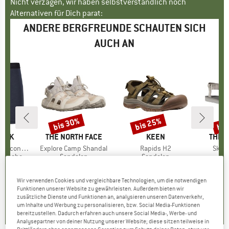
Nicht verzagen, wir haben selbstverständlich noch
Alternativen für Dich parat:
ANDERE BERGFREUNDE SCHAUTEN SICH
AUCH AN
bis 30%
bis 25%
bis
Rabatt
Rabatt
Raba
PEAK
MARKE
THE NORTH FACE
MARKE
KEEN
MARK
THE 
eHe. Boxer
Artikel
Explore Camp Shandal
Artikel
Rapids H2
Artike
Skeen
ppe
rwäsche
Produktgruppe
Sandalen
Produktgruppe
Sandalen
P
S
95
eis
duzierter Preis
ab
CHF 114.95
Preis
reduzierter Preis
ab
CHF 97.95
Preis
reduzierter Preis
ab
CHF
.22
CHF 80.47
CHF 73.46
CH
Wir verwenden Cookies und vergleichbare Technologien, um die notwendigen
+
2
Funktionen unserer Website zu gewährleisten. Außerdem bieten wir
zusätzliche Dienste und Funktionen an, analysieren unseren Datenverkehr,
4.2
(
6
)
5.0
(
1
)
4.6
(
8
)
um Inhalte und Werbung zu personalisieren, bzw. Social Media-Funktionen
bereitzustellen. Dadurch erfahren auch unsere Social Media-, Werbe- und
Analysepartner von deiner Nutzung unserer Website; diese sitzen teilweise in