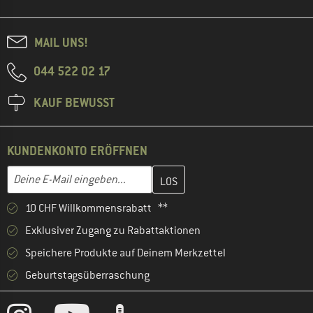
MAIL UNS!
044 522 02 17
KAUF BEWUSST
KUNDENKONTO ERÖFFNEN
Gib hier deine E-Mail-Adresse ein und erstelle im nächsten Schri
E-Mail-Adresse
10 CHF Willkommensrabatt **
Exklusiver Zugang zu Rabattaktionen
Speichere Produkte auf Deinem Merkzettel
Geburtstagsüberraschung