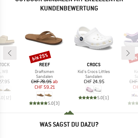
KUNDENBEWERTUNG
bis 25%
bis
Rabatt
Raba
MARKE
MARKE
TOCK
REEF
CROCS
Artikel
Artikel
Ar
L WB
Draftsmen
Kid's Crocs Littles
Ki
tgruppe
Produktgruppe
Produktgruppe
P
en
Sandalen
Sandalen
S
eis
Preis
reduzierter Preis
Preis
27.95
CHF 78.95
ab
CHF 24.95
CHF
CHF 59.21
CH
.0
(
12
)
5.0
(
1
)
5.0
(
3
)
WAS SAGST DU DAZU?