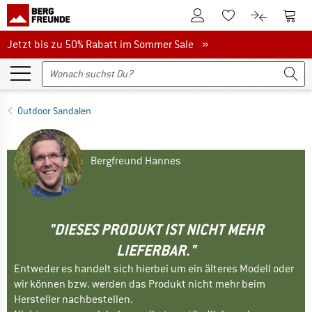
Zum Kundenkonto
Zum 
Zum Merkzettel.
Zum Produk
Jetzt bis zu 50% Rabatt im Sommer Sale
Jetzt bis zu 50% Rabatt im Sommer Sale »
Outdoor Sandalen
Bergfreund Hannes
"DIESES PRODUKT IST NICHT MEHR
LIEFERBAR."
Entweder es handelt sich hierbei um ein älteres Modell oder
wir können bzw. werden das Produkt nicht mehr beim
Hersteller nachbestellen.