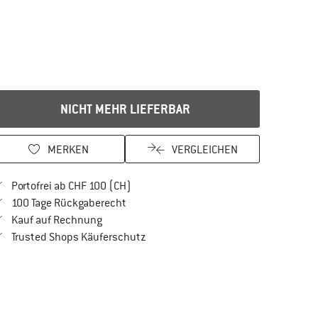
NICHT MEHR LIEFERBAR
MERKEN
VERGLEICHEN
Finde mehr Informationen zu den Versan
Portofrei ab CHF 100 (CH)
Gehe hier zu den Rückgabe-Richtlinien Öf
100 Tage Rückgaberecht
Finde die Zahlungs-Infos hier! Öffnet sich in 
Kauf auf Rechnung
Finde alle Infos hier!
Trusted Shops Käuferschutz