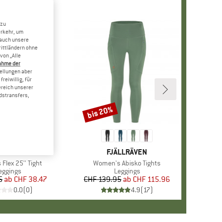
 zu
erkehr, um
 auch unsere
rittländern ohne
von „Alle
ahme der
tellungen aber
reiwillig, für
ereich unserer
dstransfers,
bis 20%
Rabatt
E
NORTH FACE
MARKE
FJÄLLRÄVEN
Flex 25'' Tight
Artikel
Women's Abisko Tights
roduktgruppe
eggings
Produktgruppe
Leggings
5
ab
Preis
reduzierter Preis
CHF 38.47
CHF 139.95
ab
Preis
reduzierter Preis
CHF 115.96
0.0
(
0
)
4.9
(
17
)