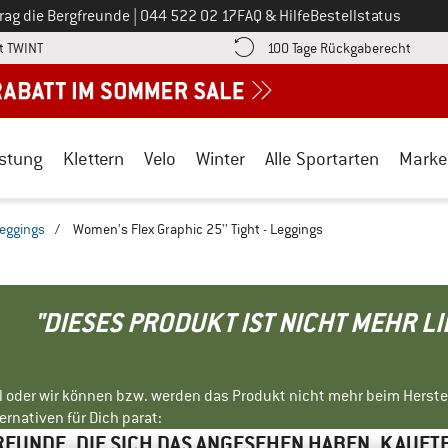
Ruf uns an unter
rag die Bergfreunde
|
044 522 02 17
FAQ & Hilfe
Bestellstatus
Finde die Zahlungs-Infos hier! Öffnet sich in einer Infobox
Gehe h
t TWINT
100 Tage Rückgaberecht
stung
Klettern
Velo
Winter
Alle Sportarten
Marke
Leggings
/
Women's Flex Graphic 25'' Tight - Leggings
"DIESES PRODUKT IST NICHT MEHR L
ll oder wir können bzw. werden das Produkt nicht mehr beim Herste
rnativen für Dich parat:
EUNDE, DIE SICH DAS ANGESEHEN HABEN, KAUFT