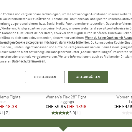
n Cookies und vergleichbare Technologien, um die notwendigen Funktionen unserer Website
n. Außerdem bieten wir zusätzliche Dienste und Funktionen an, analysieren unseren Datenv
Werbung zu personalisieren, bzw. Social Media-Funktionen bereitzustellen. Dadurch erfahren
, Werbe- und Analysepartner von deiner Nutzung unserer Website; diese sitzen teilweise in D
Garantien zum Schutz deiner Daten, etwa vor dem Zugriff durch Behörden. Durch Anklicken 
rklärst du dich damit einverstanden, dass wir so verfahren.
Wenn du keine Cookies mit Ausn
twendigen Cookie akzeptieren möchtest, dann klicke bitte hier
. Du kannst deine Cookie Eins
t in den „Einstellungen“ anpassen und einzelne Kategorien auswählen. Deine Einwilligung ist f
dieser Website nicht notwendig und kann jederzeit unter „Cookie Einstellungen“ im unteren B
errufen oder erstmals vergeben werden. Weitere Informationen, auch zu Risiken der Drittlan
n unseren
Datenschutzhinweisen
.
bis 30%
20%
Rabatt
Rabatt
EINSTELLUNGEN
ALLE AUSWÄHLEN
E
WA
MARKE
THE NORTH FACE
MARK
THE 
Hemp Tights
Artikel
Women's Flex 28'' Tight
Artikel
Women's 
gruppe
ose
Produktgruppe
Leggings
P
L
eis
duzierter Preis
HF 48.38
CHF 59.95
Preis
reduzierter Preis
CHF 47.96
CHF 54.9
4.1
(
7
)
5.0
(
1
)