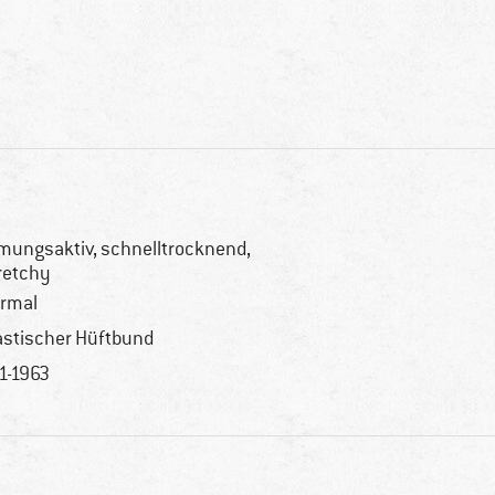
mungsaktiv, schnelltrocknend,
retchy
rmal
astischer Hüftbund
1-1963