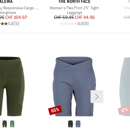
ARKE
MARKE
ALEWA
THE NORTH FACE
Artikel
Art
esponsive Cargo Tights
Women's Flex Print 25'' Tight
Wom
duktgruppe
Produktgruppe
kkinghose
Leggings
Preis
reduzierter Preis
Preis
reduzierter Preis
95
CHF 104.97
CHF 59.95
CHF 44.96
CH
5.0
(
5
)
0.0
(
0
)
65%
Rabatt
Rabat
17%