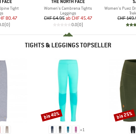
MARKE
M
 FACE
THE NORTH FACE
S
Artikel
Artikel
lpine Tight
Women's Cambrena Tights
Women's Puez Dry R
tgruppe
Produktgruppe
Pro
gs
Leggings
Tre
eis
duzierter Preis
Preis
reduzierter Preis
HF 80.47
CHF 64.95
ab
CHF 45.47
CHF 149.
0.0
(
0
)
0.0
(
0
)
TIGHTS & LEGGINGS TOPSELLER
bis 40%
bis 25%
Rabatt
Rabatt
+
1