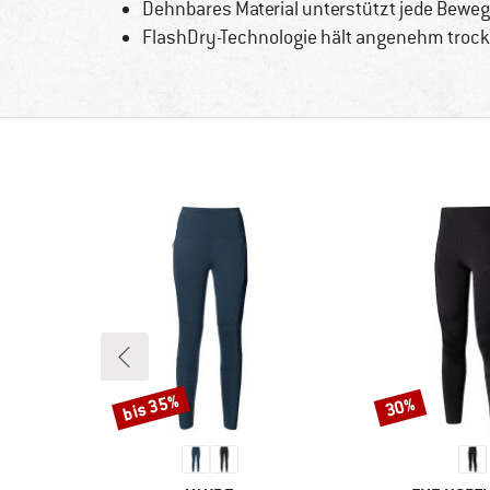
Dehnbares Material unterstützt jede Bewe
FlashDry-Technologie hält angenehm troc
bis 35%
30%
Rabatt
Rabatt