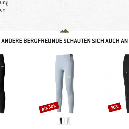
gung
ken
ANDERE BERGFREUNDE SCHAUTEN SICH AUCH AN
bis 30%
30%
Rabatt
Rabatt