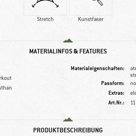
Stretch
Kunstfaser
MATERIALINFOS & FEATURES
Materialeigenschaften:
at
st
rkout
Passform:
no
asthan
Extras:
el
Art.Nr.:
11
PRODUKTBESCHREIBUNG