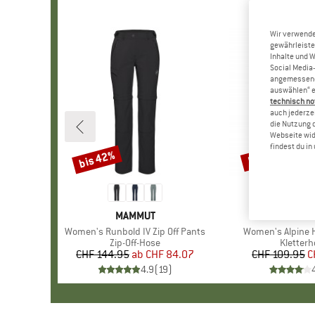
Wir verwende
gewährleiste
Inhalte und 
Social Media-
angemessene 
auswählen“ e
technisch no
auch jederzei
die Nutzung 
Webseite wid
findest du i
bis 42%
56%
Rabatt
Rabatt
MARKE
MAMMUT
MARK
SALE
Artikel
Women's Runbold IV Zip Off Pants
Artikel
Women's Alpine 
Produktgruppe
Zip-Off-Hose
Produkt
Kletterh
CHF 144.95
ab
Preis
reduzierter Preis
CHF 84.07
CHF 109.95
Pr
re
C
4.9
(
19
)