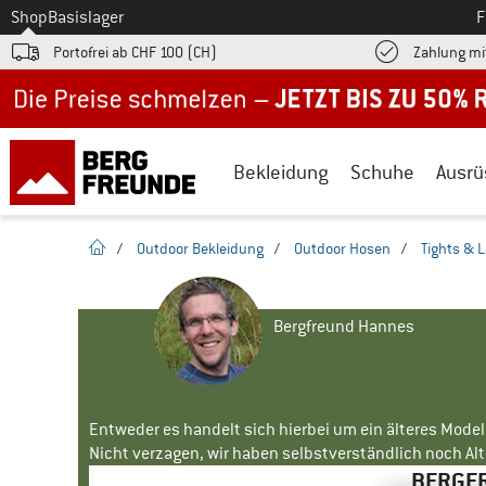
Zum
Shop
Basislager
F
Portofrei ab CHF 100 (CH)
Zahlung mi
Jetzt bis zu 50% Rabatt im Sommer Sale
Bekleidung
Schuhe
Ausrü
Startseite
/
Outdoor Bekleidung
/
Outdoor Hosen
/
Tights & 
Bergfreund Hannes
Entweder es handelt sich hierbei um ein älteres Mode
Nicht verzagen, wir haben selbstverständlich noch Alte
BERGFR