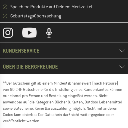
Speichere Produkte auf Deinem Merkzettel
Geburtstagsüberraschung
KUNDENSERVICE
ÜBER DIE BERGFREUNDE
**Der Gutschein gilt ab einem Mindestabnahmewert (nach Retoure)
von 80 CHF. Gutscheine für die Erstellung eines Kundenkontos können
nur einmal pro Person und Bestellung eingelöst werden. Nicht
anwendbar auf die Kategorien Bücher & Karten, Outdoor Lebensmittel
sowie Gutscheine. Keine Barauszahlung möglich. Nicht mit anderen
Codes kombinierbar. Der Gutschein darf nicht weitergegeben oder
veröffentlicht werden.