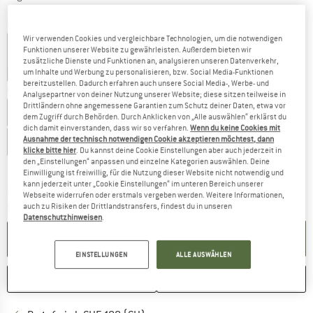
Farbe:
Aqua Haze / Aqua Marble
Wir verwenden Cookies und vergleichbare Technologien, um die notwendigen
Funktionen unserer Website zu gewährleisten. Außerdem bieten wir
zusätzliche Dienste und Funktionen an, analysieren unseren Datenverkehr,
um Inhalte und Werbung zu personalisieren, bzw. Social Media-Funktionen
25%
30%
30%
bereitzustellen. Dadurch erfahren auch unsere Social Media-, Werbe- und
Grösse wählen:
Analysepartner von deiner Nutzung unserer Website; diese sitzen teilweise in
Drittländern ohne angemessene Garantien zum Schutz deiner Daten, etwa vor
EU
28
EU
29
EU
30
EU
31
EU
32
EU
33
EU
34
dem Zugriff durch Behörden. Durch Anklicken von „Alle auswählen“ erklärst du
dich damit einverstanden, dass wir so verfahren.
Wenn du keine Cookies mit
Ausnahme der technisch notwendigen Cookie akzeptieren möchtest, dann
EU
35
EU
36
EU
37
EU
38
EU
39
EU
40
EU
41
klicke bitte hier
. Du kannst deine Cookie Einstellungen aber auch jederzeit in
den „Einstellungen“ anpassen und einzelne Kategorien auswählen. Deine
Grössentabelle
Einwilligung ist freiwillig, für die Nutzung dieser Website nicht notwendig und
kann jederzeit unter „Cookie Einstellungen“ im unteren Bereich unserer
Der Link öffnet sich in einer Infobox und beinhaltet
Lieferzeit: 3-5 Werktage
Webseite widerrufen oder erstmals vergeben werden. Weitere Informationen,
Menge:
auch zu Risiken der Drittlandstransfers, findest du in unseren
Datenschutzhinweisen
.
IN DEN WARENKORB
EINSTELLUNGEN
ALLE AUSWÄHLEN
MERKEN
VERGLEICHEN