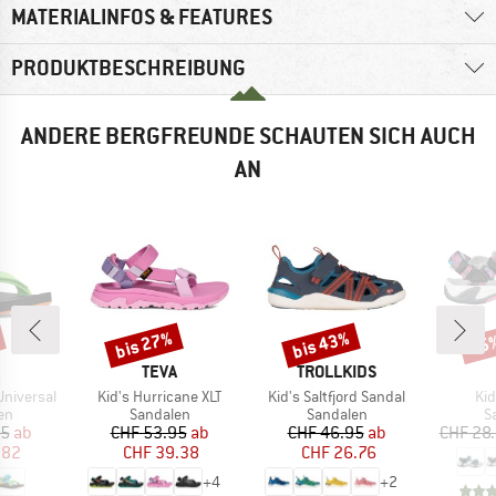
MATERIALINFOS & FEATURES
PRODUKTBESCHREIBUNG
ANDERE BERGFREUNDE SCHAUTEN SICH AUCH
AN
bis 27%
bis 43%
25
Rabatt
Rabatt
Raba
KE
MARKE
MARKE
TEVA
TROLLKIDS
Artikel
Artikel
Art
 Universal
Kid's Hurricane XLT
Kid's Saltfjord Sandal
Ki
tgruppe
Produktgruppe
Produktgruppe
P
en
Sandalen
Sandalen
S
eis
duzierter Preis
Preis
reduzierter Preis
Preis
reduzierter Preis
95
ab
CHF 53.95
ab
CHF 46.95
ab
CHF 28
.82
CHF 39.38
CHF 26.76
+
4
+
2