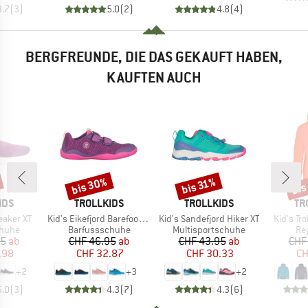
3.7
(
3
)
5.0
(
2
)
4.8
(
4
)
BERGFREUNDE, DIE DAS GEKAUFT HABEN,
KAUFTEN AUCH
bis 30%
bis
bis 31%
Rabatt
Rabatt
Raba
MARKE
MARKE
MA
IDS
TROLLKIDS
TROLLKIDS
TR
Artikel
Artikel
Artikel
eaker XT
Kid's Eikefjord Barefoot Hiker
Kid's Sandefjord Hiker XT
Kid's Tr
ruppe
Produktgruppe
Produktgruppe
Pr
chuhe
Barfussschuhe
Multisportschuhe
Re
eis
duzierter Preis
Preis
reduzierter Preis
Preis
reduzierter Preis
95
ab
CHF 46.95
ab
CHF 43.95
ab
CHF
.98
CHF 32.87
CHF 30.33
CH
+
2
+
3
+
2
5.0
(
3
)
4.3
(
7
)
4.3
(
6
)