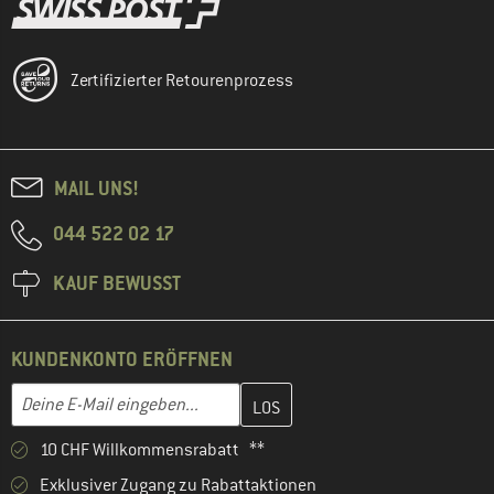
Zertifizierter Retourenprozess
MAIL UNS!
044 522 02 17
KAUF BEWUSST
KUNDENKONTO ERÖFFNEN
Gib hier deine E-Mail-Adresse ein und erstelle im nächsten Schri
E-Mail-Adresse
10 CHF Willkommensrabatt **
Exklusiver Zugang zu Rabattaktionen