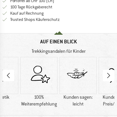
Finde mehr Informationen zu den Ver
Portofrei ab CHF 100 (CH)
Gehe hier zu den Rückgabe-Richtlinie
100 Tage Rückgaberecht
Finde die Zahlungs-Infos hier! Öffnet sich 
Kauf auf Rechnung
Finde alle Infos hier!
Trusted Shops Käuferschutz
AUF EINEN BLICK
Trekkingsandalen für Kinder
hetik
100%
Kunden sagen:
Kunden
Weiterempfehlung
leicht
Preis/