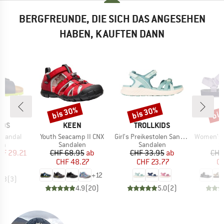
BERGFREUNDE, DIE SICH DAS ANGESEHEN
HABEN, KAUFTEN DANN
bis 30%
bis 30%
bis
Rabatt
Rabatt
Raba
MARKE
MARKE
IDS
KEEN
TROLLKIDS
Artikel
Artikel
Artikel
 Sandal
Youth Seacamp II CNX
Girl's Preikestolen Sandal XT
Women's Ori
tgruppe
Produktgruppe
Produktgruppe
P
en
Sandalen
Sandalen
S
eis
duzierter Preis
Preis
reduzierter Preis
Preis
reduzierter Preis
HF 29.21
CHF 68.95
ab
CHF 33.95
ab
CHF
CHF 48.27
CHF 23.77
CH
+
12
4.3
(
3
)
4.9
(
20
)
5.0
(
2
)