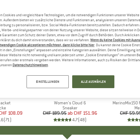
n Cookies und vergleichbare Technologien, um die notwendigen Funktionen unserer Website
n. Außerdem bieten wir zusätzliche Dienste und Funktionen an, analysieren unseren Datenv
Werbung zu personalisieren, bzw. Social Media-Funktionen bereitzustellen. Dadurch erfahren
, Werbe- und Analysepartner von deiner Nutzung unserer Website; diese sitzen teilweise in D
Garantien zum Schutz deiner Daten, etwa vor dem Zugriff durch Behörden. Durch Anklicken 
rklärst du dich damit einverstanden, dass wir so verfahren.
Wenn du keine Cookies mit Ausn
twendigen Cookie akzeptieren möchtest, dann klicke bitte hier
. Du kannst deine Cookie Eins
t in den „Einstellungen“ anpassen und einzelne Kategorien auswählen. Deine Einwilligung ist f
dieser Website nicht notwendig und kann jederzeit unter „Cookie Einstellungen“ im unteren B
errufen oder erstmals vergeben werden. Weitere Informationen, auch zu Risiken der Drittlan
n unseren
Datenschutzhinweisen
.
bis 20%
bis 55%
Rabatt
Rabatt
EINSTELLUNGEN
ALLE AUSWÄHLEN
+
1
+
9
NIA
MARKE
ON
MA
HEB
Jacket
Artikel
Women's Cloud 6
Artikel
MerinoMix150 P
gruppe
cke
Produktgruppe
Sneaker
Pr
Me
eis
duzierter Preis
CHF 108.09
CHF 189.95
ab
Preis
reduzierter Preis
CHF 151.96
CHF 59.9
.6
(
71
)
4.7
(
48
)