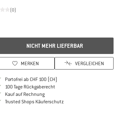
(0)
NICHT MEHR LIEFERBAR
MERKEN
VERGLEICHEN
Finde mehr Informationen zu den Versan
Portofrei ab CHF 100 (CH)
Gehe hier zu den Rückgabe-Richtlinien Öf
100 Tage Rückgaberecht
Finde die Zahlungs-Infos hier! Öffnet sich in 
Kauf auf Rechnung
Finde alle Infos hier!
Trusted Shops Käuferschutz