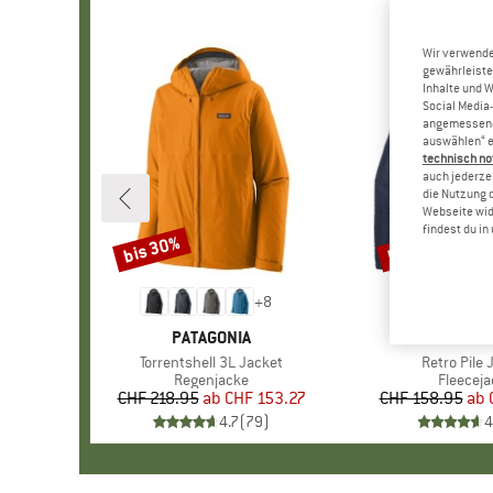
Wir verwende
gewährleiste
Inhalte und 
Social Media-
angemessene 
auswählen“ e
technisch no
auch jederzei
die Nutzung 
Webseite wid
findest du i
bis 30%
bis 32%
Rabatt
Rabatt
+
8
MARKE
PATAGONIA
MARKE
PATAGO
Artikel
Torrentshell 3L Jacket
Artikel
Retro Pile 
Produktgruppe
Regenjacke
Produkt
Fleeceja
CHF 218.95
ab
Preis
reduzierter Preis
CHF 153.27
CHF 158.95
ab
Pr
re
4.7
(
79
)
4