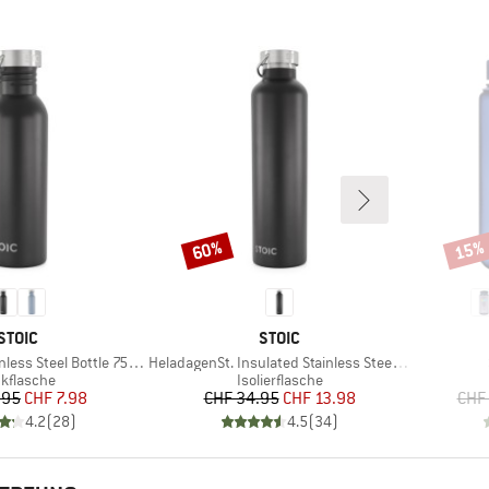
60%
15%
Rabatt
Rabat
MARKE
MARKE
STOIC
STOIC
Artikel
ess Steel Bottle 750ml
HeladagenSt. Insulated Stainless Steel Bottle 1L
oduktgruppe
Produktgruppe
nkflasche
Isolierflasche
Preis
reduzierter Preis
Preis
reduzierter Preis
.95
CHF 7.98
CHF 34.95
CHF 13.98
CHF
4.2
(
28
)
4.5
(
34
)