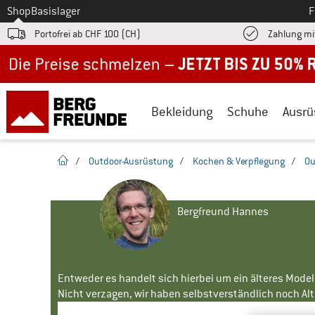
Zum
Shop
Basislager
F
Portofrei ab CHF 100 (CH)
Zahlung mi
Jetzt bis zu 50% Rabatt im Sommer Sale
Bekleidung
Schuhe
Ausrü
Startseite
/
Outdoor-Ausrüstung
/
Kochen & Verpflegung
/
Ou
Bergfreund Hannes
Entweder es handelt sich hierbei um ein älteres Mode
Nicht verzagen, wir haben selbstverständlich noch Alte