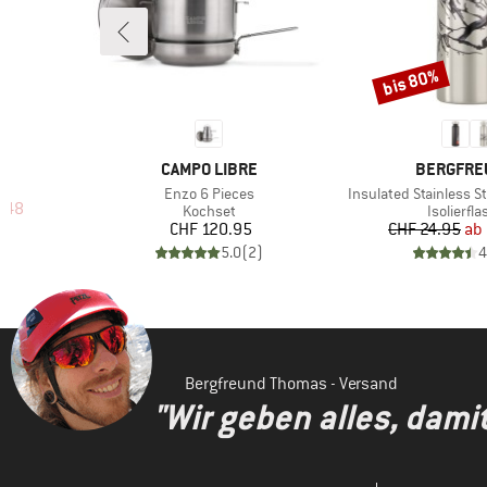
bis 80%
Rabatt
7
MARKE
MARKE
CAMPO LIBRE
BERGFRE
Artikel
Artikel
Enzo 6 Pieces
Insulated Stainless S
rter Preis
7.48
Produktgruppe
Produktg
Kochset
Isolierfl
Preis
Pr
re
CHF 120.95
CHF 24.95
ab
)
5.0
(
2
)
4
Bergfreund Thomas - Versand
"Wir geben alles, dami