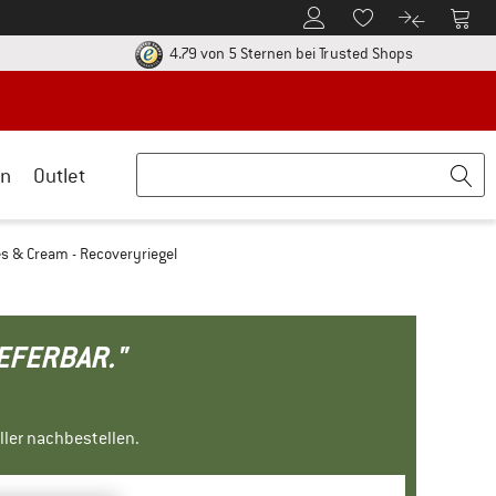
Zum Kundenkonto
Zum 
Zum Merkzettel.
Zum Produk
ier zu den Rückgabe-Richtlinien Öffnet sich in einer Infobox
Finde alle In
4.79 von 5 Sternen
bei Trusted Shops
n
Outlet
es & Cream - Recoveryriegel
IEFERBAR."
ller nachbestellen.