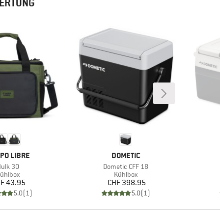
WERTUNG
KE
MARKE
PO LIBRE
DOMETIC
rtikel
Artikel
ulk 30
Dometic CFF 18
roduktgruppe
Produktgruppe
ühlbox
Kühlbox
Preis
Preis
F 43.95
CHF 398.95
5.0
(
1
)
5.0
(
1
)