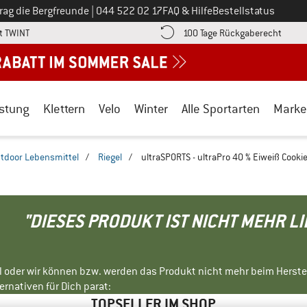
Ruf uns an unter
rag die Bergfreunde
|
044 522 02 17
FAQ & Hilfe
Bestellstatus
Finde die Zahlungs-Infos hier! Öffnet sich in einer Infobox
Gehe h
t TWINT
100 Tage Rückgaberecht
stung
Klettern
Velo
Winter
Alle Sportarten
Marke
tdoor Lebensmittel
/
Riegel
/
ultraSPORTS - ultraPro 40 % Eiweiß Cooki
"DIESES PRODUKT IST NICHT MEHR L
ll oder wir können bzw. werden das Produkt nicht mehr beim Herste
rnativen für Dich parat:
TOPSELLER IM SHOP