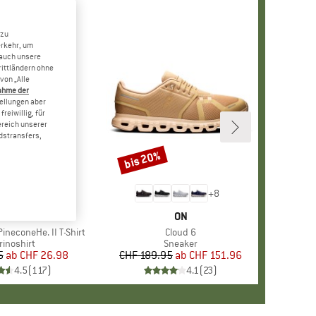
 zu
erkehr, um
 auch unsere
rittländern ohne
von „Alle
ahme der
tellungen aber
reiwillig, für
ereich unserer
dstransfers,
bis 20%
Rabatt
+
4
+
8
RKE
ER PEAK
MARKE
ON
ineconeHe. II T-Shirt
Artikel
Cloud 6
oduktgruppe
rinoshirt
Produktgruppe
Sneaker
5
ab
Preis
reduzierter Preis
CHF 26.98
CHF 189.95
ab
Preis
reduzierter Preis
CHF 151.96
4.5
(
117
)
4.1
(
23
)