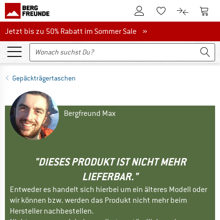
Zum Kundenkonto
Zum 
Zum Merkzettel.
Zum Produk
Jetzt bis zu 50% Rabatt im Sommer Sale
Jetzt bis zu 50% Rabatt im Sommer Sale »
Gepäckträgertaschen
Bergfreund Max
"DIESES PRODUKT IST NICHT MEHR
LIEFERBAR."
Entweder es handelt sich hierbei um ein älteres Modell oder
wir können bzw. werden das Produkt nicht mehr beim
Hersteller nachbestellen.