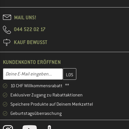
MAIL UNS!
044 522 02 17
KAUF BEWUSST
KUNDENKONTO ERÖFFNEN
Gib hier deine E-Mail-Adresse ein und erstelle im nächsten Schri
E-Mail-Adresse
10 CHF Willkommensrabatt **
Exklusiver Zugang zu Rabattaktionen
Speichere Produkte auf Deinem Merkzettel
Geburtstagsüberraschung