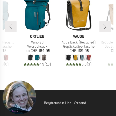
E
MARKE
MARKE
E
ORTLIEB
VAUDE
Artikel
Artikel
Artikel
ecycled)
Vario 20
Aqua Back (Recycled)
ReCycle Bac
pe
Produktgruppe
Produktgruppe
Produk
rtasche
Velorucksack
Gepäckträgertasche
Gepäck
eis
Preis
Preis
9.95
ab
CHF 184.95
CHF 169.95
CH
0.0
(
0
)
4.9
(
10
)
5.0
(
3
)
Bergfreundin Lisa - Versand