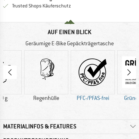
Finde alle Infos hier!
Trusted Shops Käuferschutz
AUF EINEN BLICK
Geräumige E-Bike Gepäckträgertasche
0 g
Regenhülle
PFC-/PFAS-frei
Grüne
MATERIALINFOS & FEATURES