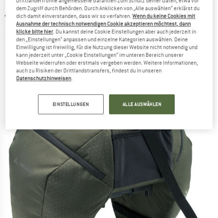
Drittländern ohne angemessene Garantien zum Schutz deiner Daten, etwa vor
dem Zugriff durch Behörden. Durch Anklicken von „Alle auswählen“ erklärst du
dich damit einverstanden, dass wir so verfahren.
Wenn du keine Cookies mit
VAUDE
-
eSilkroad Plus (Uniklip) -
Ausnahme der technisch notwendigen Cookie akzeptieren möchtest, dann
Gepäckträgertasche
klicke bitte hier
. Du kannst deine Cookie Einstellungen aber auch jederzeit in
den „Einstellungen“ anpassen und einzelne Kategorien auswählen. Deine
Einwilligung ist freiwillig, für die Nutzung dieser Website nicht notwendig und
(0)
kann jederzeit unter „Cookie Einstellungen“ im unteren Bereich unserer
Webseite widerrufen oder erstmals vergeben werden. Weitere Informationen,
auch zu Risiken der Drittlandstransfers, findest du in unseren
Datenschutzhinweisen
.
EINSTELLUNGEN
ALLE AUSWÄHLEN