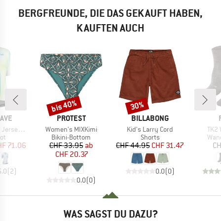
BERGFREUNDE, DIE DAS GEKAUFT HABEN,
KAUFTEN AUCH
bis 40%
30%
Rabatt
Rabatt
MARKE
MARKE
AVE
PROTEST
BILLABONG
Artikel
Artikel
Artik
ort Sleeve
Women's MIXKimi
Kid's Larry Cord
TK2 
tgruppe
Produktgruppe
Produktgruppe
Prod
kot
Bikini-Bottom
Shorts
Wan
eis
duzierter Preis
Preis
reduzierter Preis
Preis
reduzierter Preis
HF 71.06
CHF 33.95
ab
CHF 44.95
CHF 31.47
CH
CHF 20.37
5.0
(
2
)
0.0
(
0
)
0.0
(
0
)
WAS SAGST DU DAZU?