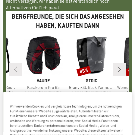
Nicht verzagen, wir haben selbstverständlich noch
Alternativen für Dich parat:
BERGFREUNDE, DIE SICH DAS ANGESEHEN
HABEN, KAUFTEN DANN
45%
15
Rabatt
Raba
E
E
MARKE
VAUDE
MARKE
STOIC
Recycled)
Artikel
Karakorum Pro 65
Artikel
GranvikSt. Back Pannier 22
Artikel
Women's Shorts T
ppe
rtasche
Produktgruppe
Gepäckträgertasche
Produktgruppe
Gepäckträgertaschen
Pro
Velo
.95
eis
CHF 259.95
Preis
CHF 64.95
Preis
reduzierter Preis
CHF 35.72
CHF 68
Wir verwenden Cookies und vergleichbare Technologien, um die notwendigen
Funktionen unserer Website zu gewährleisten. Außerdem bieten wir
3.8
(
4
)
0.0
(
0
)
4.5
(
169
)
zusätzliche Dienste und Funktionen an, analysieren unseren Datenverkehr,
um Inhalte und Werbung zu personalisieren, bzw. Social Media-Funktionen
bereitzustellen. Dadurch erfahren auch unsere Social Media-, Werbe- und
Analysepartner von deiner Nutzung unserer Website; diese sitzen teilweise in