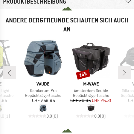
PRODUKTBESCHREIBUNG
ANDERE BERGFREUNDE SCHAUTEN SICH AUCH
AN
15%
Rabatt
E
MARKE
MARKE
E
VAUDE
M-WAVE
Artikel
Artikel
Artikel
Light
Karakorum Pro
Amsterdam Double
Silkro
pe
Produktgruppe
Produktgruppe
Produk
rtasche
Gepäckträgertasche
Gepäckträgertasche
Gepäck
eis
Preis
Preis
reduzierter Preis
9.95
CHF 259.95
CHF 30.95
CHF 26.31
CH
4.0
(
1
)
0.0
(
0
)
0.0
(
0
)