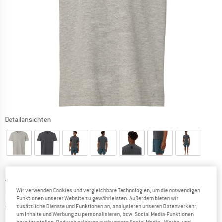
Detailansichten
Ursprünglicher Preis :
Preis:
CHF
47.95
Wir verwenden Cookies und vergleichbare Technologien, um die notwendigen
CHF
31.17
inkl. MwSt., zollfreie Lieferung
Funktionen unserer Website zu gewährleisten. Außerdem bieten wir
Informationen zu den Versandkosten. Öffnet sich in ei
zzgl. Versandkosten
zusätzliche Dienste und Funktionen an, analysieren unseren Datenverkehr,
um Inhalte und Werbung zu personalisieren, bzw. Social Media-Funktionen
bereitzustellen. Dadurch erfahren auch unsere Social Media-, Werbe- und