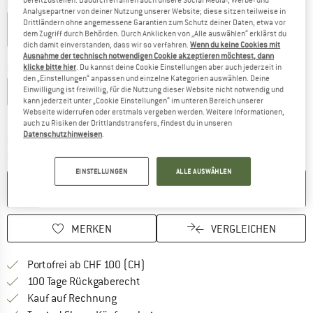
Farbe:
Pigeon Grey
Analysepartner von deiner Nutzung unserer Website; diese sitzen teilweise in
Drittländern ohne angemessene Garantien zum Schutz deiner Daten, etwa vor
dem Zugriff durch Behörden. Durch Anklicken von „Alle auswählen“ erklärst du
dich damit einverstanden, dass wir so verfahren.
Wenn du keine Cookies mit
30%
30%
35%
Ausnahme der technisch notwendigen Cookie akzeptieren möchtest, dann
klicke bitte hier
. Du kannst deine Cookie Einstellungen aber auch jederzeit in
Grösse wählen:
den „Einstellungen“ anpassen und einzelne Kategorien auswählen. Deine
Einwilligung ist freiwillig, für die Nutzung dieser Website nicht notwendig und
S
M
L
XL
XXL
kann jederzeit unter „Cookie Einstellungen“ im unteren Bereich unserer
Webseite widerrufen oder erstmals vergeben werden. Weitere Informationen,
Grössentabelle
auch zu Risiken der Drittlandstransfers, findest du in unseren
Datenschutzhinweisen
.
Der Link öffnet sich in einer Infobox und beinhaltet
Lieferzeit: 3-5 Werktage
Menge:
EINSTELLUNGEN
ALLE AUSWÄHLEN
IN DEN WARENKORB
MERKEN
VERGLEICHEN
Finde mehr Informationen zu den Ver
Portofrei ab CHF 100 (CH)
Gehe hier zu den Rückgabe-Richtlinie
100 Tage Rückgaberecht
Finde die Zahlungs-Infos hier! Öffnet sich 
Kauf auf Rechnung