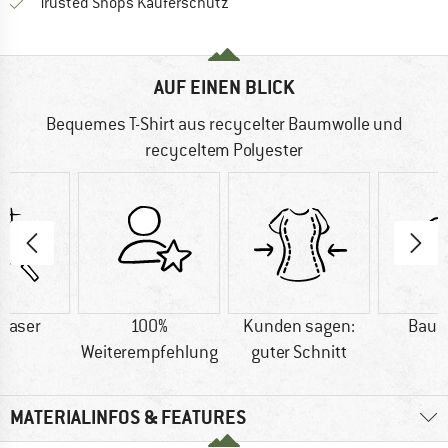
Finde alle Infos hier!
Trusted Shops Käuferschutz
AUF EINEN BLICK
Bequemes T-Shirt aus recycelter Baumwolle und
recyceltem Polyester
faser
100%
Kunden sagen:
Baum
Weiterempfehlung
guter Schnitt
MATERIALINFOS & FEATURES