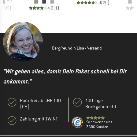
+
5
5.0
(
20
)
.5
(
15
)
4.0
(
1
)
Bergfreundin Lisa - Versand
"Wir geben alles, damit Dein Paket schnell bei Dir
ankommt."
Portofrei ab CHF 100
100 Tage
(CH)
Rückgaberecht
Zahlung mit TWINT
So bewerten uns
7.686 Kunden