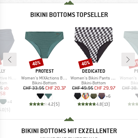
BIKINI BOTTOMS TOPSELLER
40%
40%
40
Rabatt
Rabatt
Raba
MARKE
MARKE
M
LLY
PROTEST
DEDICATED
P
Artikel
Artikel
Artikel
rap Front Pant
Women's MIXActions Bikini Bottom
Women's Bikini Pants Slite
Women's MIXXe
ruppe
Produktgruppe
Produktgruppe
Pro
ttom
Bikini-Bottom
Bikini-Bottom
Bik
eis
duzierter Preis
Preis
reduzierter Preis
Preis
reduzierter Preis
95
ab
CHF 33.95
CHF 20.37
CHF 49.95
CHF 29.97
CHF 38
.58
+
6
+
4
4.2
(
5
)
4.8
(
13
)
5.0
(
5
)
BIKINI BOTTOMS MIT EXZELLENTER