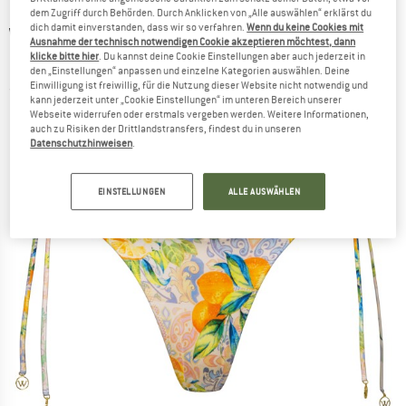
dem Zugriff durch Behörden. Durch Anklicken von „Alle auswählen“ erklärst du
dich damit einverstanden, dass wir so verfahren.
Wenn du keine Cookies mit
WATERCULT
-
Women's Dolce Whimsy Low
Ausnahme der technisch notwendigen Cookie akzeptieren möchtest, dann
klicke bitte hier
. Du kannst deine Cookie Einstellungen aber auch jederzeit in
Bikini Bottoms - Bikini-Bottom
den „Einstellungen“ anpassen und einzelne Kategorien auswählen. Deine
Einwilligung ist freiwillig, für die Nutzung dieser Website nicht notwendig und
(0)
kann jederzeit unter „Cookie Einstellungen“ im unteren Bereich unserer
Webseite widerrufen oder erstmals vergeben werden. Weitere Informationen,
auch zu Risiken der Drittlandstransfers, findest du in unseren
Datenschutzhinweisen
.
EINSTELLUNGEN
ALLE AUSWÄHLEN