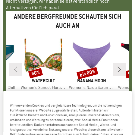
Nicht verzagen, wir haben selbstverständlich noch
Alternativen für Dich parat:
ANDERE BERGFREUNDE SCHAUTEN SICH
AUCH AN
bis 60%
60%
50
Rabatt
Rabatt
Raba
E
KA
MARKE
WATERCULT
MARKE
BANANA MOON
MA
QU
om Chill
Artikel
Women's Sunset Florals Bikini Top 7374
Artikel
Women's Naida Scrunchy
Artikel
Women's 
ruppe
ttom
Produktgruppe
Bikini-Top
Produktgruppe
Bikini-Bottom
Pro
Bik
95
eis
duzierter Preis
ab
CHF 106.95
Preis
reduzierter Preis
CHF 42.78
CHF 37.95
Preis
reduzierter Preis
ab
CHF 33
.58
CHF 15.18
Wir verwenden Cookies und vergleichbare Technologien, um die notwendigen
+
6
+
2
Funktionen unserer Website zu gewährleisten. Außerdem bieten wir
0.0
(
0
)
zusätzliche Dienste und Funktionen an, analysieren unseren Datenverkehr,
.2
(
16
)
0.0
(
0
)
um Inhalte und Werbung zu personalisieren, bzw. Social Media-Funktionen
bereitzustellen. Dadurch erfahren auch unsere Social Media-, Werbe- und
Analysepartner von deiner Nutzung unserer Website; diese sitzen teilweise in
Drittländern ohne angemessene Garantien zum Schutz deiner Daten, etwa vor