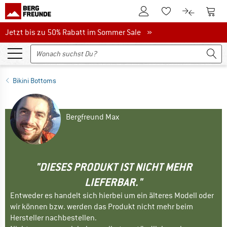
Zum Kundenkonto
Zum 
Zum Merkzettel.
Zum Produk
Jetzt bis zu 50% Rabatt im Sommer Sale
Jetzt bis zu 50% Rabatt im Sommer Sale »
Bikini Bottoms
Bergfreund Max
"DIESES PRODUKT IST NICHT MEHR
LIEFERBAR."
Entweder es handelt sich hierbei um ein älteres Modell oder
wir können bzw. werden das Produkt nicht mehr beim
Hersteller nachbestellen.