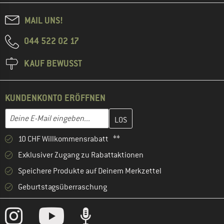
MAIL UNS!
044 522 02 17
KAUF BEWUSST
KUNDENKONTO ERÖFFNEN
Gib hier deine E-Mail-Adresse ein und erstelle im nächsten Schri
E-Mail-Adresse
10 CHF Willkommensrabatt **
Exklusiver Zugang zu Rabattaktionen
Speichere Produkte auf Deinem Merkzettel
Geburtstagsüberraschung