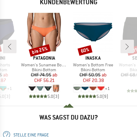
KUNDENBEWERTUNG
bis 25%
60%
20
Rabatt
Rabatt
Raba
MARKE
MARKE
M
INI
PATAGONIA
INASKA
SE
Artikel
Artikel
Artikel
horts
Women's Sunamee Bottoms
Women's Bottom Free
Women's Collect
ruppe
Produktgruppe
Produktgruppe
Pro
ttom
Bikini-Bottom
Bikini-Bottom
Bik
eis
duzierter Preis
Preis
reduzierter Preis
Preis
reduzierter Preis
5
ab
CHF 74.95
ab
CHF 50.95
ab
CHF 68
.87
CHF 56.21
CHF 20.38
+
1
+
1
5.0
(
3
)
5.0
(
3
)
5.0
(
9
)
WAS SAGST DU DAZU?
STELLE EINE FRAGE