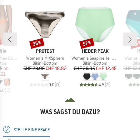
35%
57%
15
Rabatt
Rabatt
Raba
MARKE
MARKE
M
NIA
PROTEST
HEBER PEAK
I
Artikel
Artikel
Artikel
 Bottoms
Women's MIXSphero
Women's SeapineHe. Bikini Pants High Waist
Women's
ruppe
Produktgruppe
Produktgruppe
Pro
ttom
Bikini-Bottom
Bikini-Bottom
Bik
eis
duzierter Preis
Preis
reduzierter Preis
Preis
reduzierter Preis
95
ab
CHF 28.95
CHF 18.82
CHF 28.95
CHF 12.45
CHF 63.
.21
0.0
(
0
)
4.5
(
2
)
5.0
(
3
)
WAS SAGST DU DAZU?
STELLE EINE FRAGE