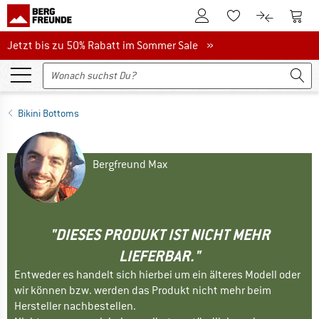
Zum Kundenkonto
Zum 
Zum Merkzettel.
Zum Produk
Jetzt bis zu 50% Rabatt im Sommer Sale
Jetzt bis zu 50% Rabatt im Sommer Sale »
Bikini Bottoms
Bergfreund Max
"DIESES PRODUKT IST NICHT MEHR
LIEFERBAR."
Entweder es handelt sich hierbei um ein älteres Modell oder
wir können bzw. werden das Produkt nicht mehr beim
Hersteller nachbestellen.