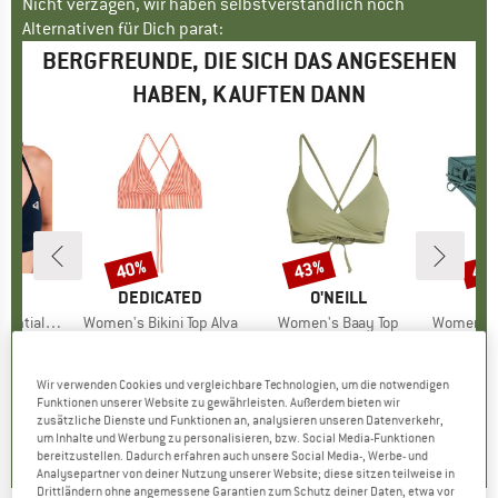
Nicht verzagen, wir haben selbstverständlich noch
Alternativen für Dich parat:
BERGFREUNDE, DIE SICH DAS ANGESEHEN
HABEN, KAUFTEN DANN
40%
43%
40
Rabatt
Rabatt
Raba
KE
Y
MARKE
DEDICATED
MARKE
O'NEILL
M
P
s Wrap Bra
Artikel
Women's Bikini Top Alva
Artikel
Women's Baay Top
Artikel
Women's MIXB
tgruppe
Top
Produktgruppe
Bikini-Top
Produktgruppe
Bikini-Top
Pro
Bik
95
eis
duzierter Preis
ab
CHF 59.95
Preis
reduzierter Preis
CHF 35.97
CHF 50.95
Preis
reduzierter Preis
CHF 29.04
CHF 31
.37
Wir verwenden Cookies und vergleichbare Technologien, um die notwendigen
+
4
Funktionen unserer Website zu gewährleisten. Außerdem bieten wir
4.6
(
23
)
4.5
(
13
)
zusätzliche Dienste und Funktionen an, analysieren unseren Datenverkehr,
0.0
(
0
)
um Inhalte und Werbung zu personalisieren, bzw. Social Media-Funktionen
bereitzustellen. Dadurch erfahren auch unsere Social Media-, Werbe- und
Analysepartner von deiner Nutzung unserer Website; diese sitzen teilweise in
Drittländern ohne angemessene Garantien zum Schutz deiner Daten, etwa vor