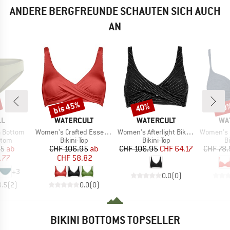
ANDERE BERGFREUNDE SCHAUTEN SICH AUCH
AN
bis 45%
40%
60
Rabatt
Rabatt
Raba
E
MARKE
MARKE
MA
LL
WATERCULT
WATERCULT
WA
Artikel
Artikel
Artikel
a Bottom
Women's Crafted Essentials Bikini Top No. 7331
Women's Afterlight Bikini Top No. 7330
Women's Bikini
ruppe
Produktgruppe
Produktgruppe
P
ttom
Bikini-Top
Bikini-Top
Bi
eis
duzierter Preis
Preis
reduzierter Preis
Preis
reduzierter Preis
95
ab
CHF 106.95
ab
CHF 106.95
CHF 64.17
CHF 78.
.77
CHF 58.82
+
3
0.0
(
0
)
3.5
(
2
)
0.0
(
0
)
BIKINI BOTTOMS TOPSELLER