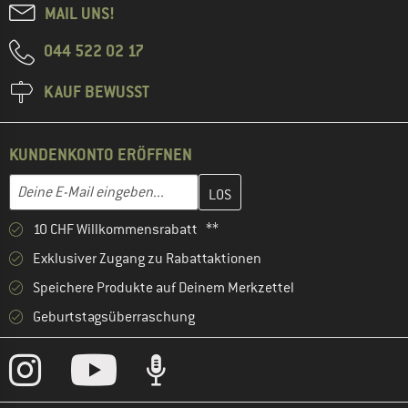
MAIL UNS!
044 522 02 17
KAUF BEWUSST
KUNDENKONTO ERÖFFNEN
Gib hier deine E-Mail-Adresse ein und erstelle im nächsten Schri
E-Mail-Adresse
10 CHF Willkommensrabatt **
Exklusiver Zugang zu Rabattaktionen
Speichere Produkte auf Deinem Merkzettel
Geburtstagsüberraschung