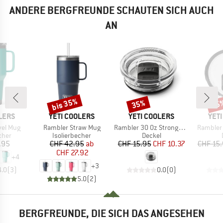
ANDERE BERGFREUNDE SCHAUTEN SICH AUCH
AN
bis 35%
35%
35
Rabatt
Rabatt
Raba
MARKE
MARKE
MAR
LERS
YETI COOLERS
YETI COOLERS
YET
Artikel
Artikel
Artikel
vel Mug
Rambler Straw Mug
Rambler 30 Oz Stronghold Lid
Rambler 
ruppe
Produktgruppe
Produktgruppe
cher
Isolierbecher
Deckel
eis
Preis
reduzierter Preis
Preis
reduzierter Preis
.95
CHF 42.95
ab
CHF 15.95
CHF 10.37
CHF 15
CHF 27.92
+
4
+
3
4.0
(
3
)
0.0
(
0
)
5.0
(
2
)
BERGFREUNDE, DIE SICH DAS ANGESEHEN