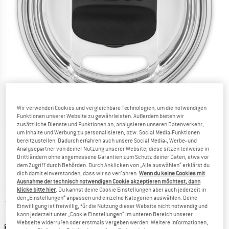
Wir verwenden Cookies und vergleichbare Technologien, um die notwendigen
Funktionen unserer Website zu gewährleisten. Außerdem bieten wir
Detailansichten
zusätzliche Dienste und Funktionen an, analysieren unseren Datenverkehr,
um Inhalte und Werbung zu personalisieren, bzw. Social Media-Funktionen
bereitzustellen. Dadurch erfahren auch unsere Social Media-, Werbe- und
Analysepartner von deiner Nutzung unserer Website; diese sitzen teilweise in
Drittländern ohne angemessene Garantien zum Schutz deiner Daten, etwa vor
dem Zugriff durch Behörden. Durch Anklicken von „Alle auswählen“ erklärst du
dich damit einverstanden, dass wir so verfahren.
Wenn du keine Cookies mit
Ausnahme der technisch notwendigen Cookie akzeptieren möchtest, dann
Preis:
CHF
11.95
inkl. MwSt., zollfreie Lieferung
klicke bitte hier
. Du kannst deine Cookie Einstellungen aber auch jederzeit in
Informationen zu den Versandkosten. Öffnet sich in ei
zzgl. Versandkosten
den „Einstellungen“ anpassen und einzelne Kategorien auswählen. Deine
Einwilligung ist freiwillig, für die Nutzung dieser Website nicht notwendig und
kann jederzeit unter „Cookie Einstellungen“ im unteren Bereich unserer
Grösse:
One Size
Webseite widerrufen oder erstmals vergeben werden. Weitere Informationen,