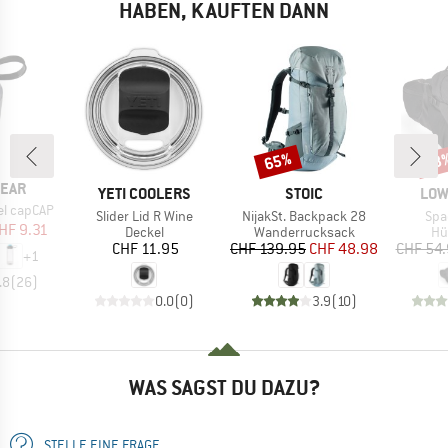
HABEN, KAUFTEN DANN
65%
48
Rabatt
Raba
EAR
MARKE
MARKE
MAR
YETI COOLERS
STOIC
LOW
el capCAP
Artikel
Artikel
Arti
Slider Lid R Wine
NijakSt. Backpack 28
Spa
eis
duzierter Preis
HF 9.31
Produktgruppe
Produktgruppe
Pr
Deckel
Wanderrucksack
Hü
Preis
Preis
reduzierter Preis
CHF 11.95
CHF 139.95
CHF 48.98
CHF 54
+
1
.8
(
26
)
0.0
(
0
)
3.9
(
10
)
WAS SAGST DU DAZU?
STELLE EINE FRAGE