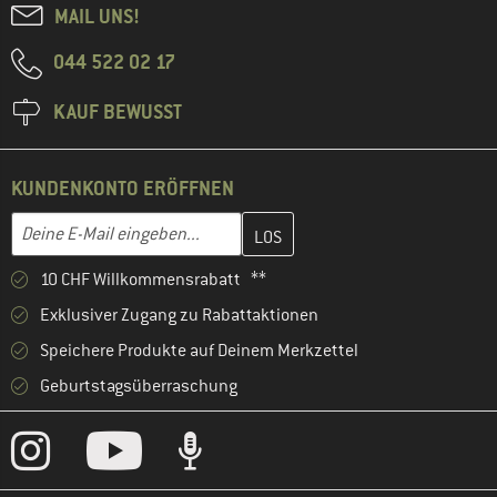
MAIL UNS!
044 522 02 17
KAUF BEWUSST
KUNDENKONTO ERÖFFNEN
Gib hier deine E-Mail-Adresse ein und erstelle im nächsten Schri
E-Mail-Adresse
10 CHF Willkommensrabatt **
Exklusiver Zugang zu Rabattaktionen
Speichere Produkte auf Deinem Merkzettel
Geburtstagsüberraschung