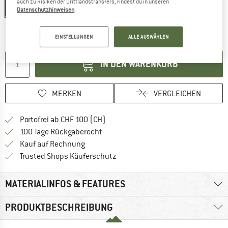
auch zu Risiken der Drittlandstransfers, findest du in unseren
One Size
Datenschutzhinweisen
.
Der Link öffnet sich in einer Infobox und beinhaltet
Lieferzeit: 3-5 Werktage
EINSTELLUNGEN
ALLE AUSWÄHLEN
Menge:
IN DEN WARENKORB
MERKEN
VERGLEICHEN
Finde mehr Informationen zu den Ver
Portofrei ab CHF 100 (CH)
Gehe hier zu den Rückgabe-Richtlinie
100 Tage Rückgaberecht
Finde die Zahlungs-Infos hier! Öffnet sich 
Kauf auf Rechnung
Finde alle Infos hier!
Trusted Shops Käuferschutz
MATERIALINFOS & FEATURES
PRODUKTBESCHREIBUNG