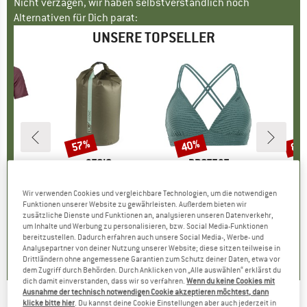
Nicht verzagen, wir haben selbstverständlich noch
Alternativen für Dich parat:
UNSERE TOPSELLER
57%
40%
80
Rabatt
Rabatt
Raba
E
OX
MARKE
STOIC
MARKE
PROTEST
k T-Shirt
Artikel
HarnosandSt. II Dry Bag
Artikel
Women's PRTMM Patio Triangle
Artikel
HeladagenSt. Insulated
gruppe
irt
Produktgruppe
Packsack
Produktgruppe
Bikini-Top
Pro
Isol
Wir verwenden Cookies und vergleichbare Technologien, um die notwendigen
95
eis
duzierter Preis
ab
CHF 9.80
ab
Preis
reduzierter Preis
CHF 4.21
CHF 38.95
Preis
reduzierter Preis
CHF 23.37
CHF 24.
Funktionen unserer Website zu gewährleisten. Außerdem bieten wir
.97
zusätzliche Dienste und Funktionen an, analysieren unseren Datenverkehr,
um Inhalte und Werbung zu personalisieren, bzw. Social Media-Funktionen
5.0
(
2
)
4.9
(
23
)
bereitzustellen. Dadurch erfahren auch unsere Social Media-, Werbe- und
4.3
(
3
)
Analysepartner von deiner Nutzung unserer Website; diese sitzen teilweise in
Drittländern ohne angemessene Garantien zum Schutz deiner Daten, etwa vor
dem Zugriff durch Behörden. Durch Anklicken von „Alle auswählen“ erklärst du
dich damit einverstanden, dass wir so verfahren.
Wenn du keine Cookies mit
Ausnahme der technisch notwendigen Cookie akzeptieren möchtest, dann
klicke bitte hier
. Du kannst deine Cookie Einstellungen aber auch jederzeit in