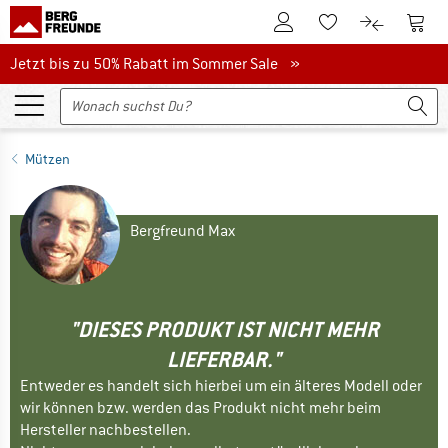
Zum Kundenkonto
Zum 
Zum Merkzettel.
Zum Produk
Jetzt bis zu 50% Rabatt im Sommer Sale
Jetzt bis zu 50% Rabatt im Sommer Sale »
Mützen
Bergfreund Max
"DIESES PRODUKT IST NICHT MEHR
LIEFERBAR."
Entweder es handelt sich hierbei um ein älteres Modell oder
wir können bzw. werden das Produkt nicht mehr beim
Hersteller nachbestellen.