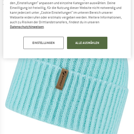
ZIENER
-
Women's Illuminado-Z - Mütze
den „Einstellungen“ anpassen und einzelne Kategorien auswählen. Deine
Einwilligung ist freiwillig, für die Nutzung dieser Website nicht notwendig und
(0)
kann jederzeit unter „Cookie Einstellungen“ im unteren Bereich unserer
Webseite widerrufen oder erstmals vergeben werden. Weitere Informationen,
auch zu Risiken der Drittlandstransfers, findest du in unseren
Datenschutzhinweisen
.
EINSTELLUNGEN
ALLE AUSWÄHLEN