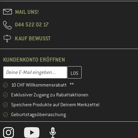
MAIL UNS!
044 522 02 17
KAUF BEWUSST
KUNDENKONTO ERÖFFNEN
Gib hier deine E-Mail-Adresse ein und erstelle im nächsten Schri
E-Mail-Adresse
10 CHF Willkommensrabatt **
Exklusiver Zugang zu Rabattaktionen
Speichere Produkte auf Deinem Merkzettel
Geburtstagsüberraschung