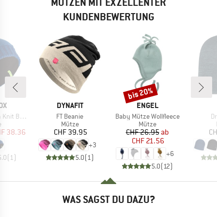
MÜTZEN MIT EXZELLENTER
KUNDENBEWERTUNG
bis 20%
Rabatt
MARKE
MARKE
OX
DYNAFIT
ENGEL
Artikel
Artikel
Ar
t Beanie
FT Beanie
Baby Mütze Wollfleece
Dr
ktgruppe
Produktgruppe
Produktgruppe
e
Mütze
Mütze
eis
duzierter Preis
Preis
Preis
reduzierter Preis
F 38.36
CHF 39.95
CHF 26.95
ab
CH
CHF 21.56
+
3
+
6
5.0
(
1
)
5.0
(
1
)
5.0
(
12
)
WAS SAGST DU DAZU?