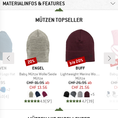
MATERIALINFOS & FEATURES
MÜTZEN TOPSELLER
bis 20%
bis
20%
Rabatt
Rabatt
Raba
MARKE
MARKE
ÄVEN
ENGEL
BUFF
Artikel
Artikel
Artike
0 Logo Hat
Baby Mütze Wolle/Seide
Lightweight Merino Wool Hat
Baby
ktgruppe
Produktgruppe
Produktgruppe
e
Mütze
Mütze
eis
Preis
reduzierter Preis
Preis
reduzierter Preis
.95
CHF 16.95
ab
CHF 26.95
ab
CHF
CHF 13.56
CHF 21.56
CH
+
2
+
5
5.0
(
4
)
4.9
(
57
)
4.7
(
39
)