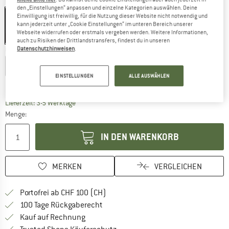
Farbe:
Black
den „Einstellungen“ anpassen und einzelne Kategorien auswählen. Deine
Einwilligung ist freiwillig, für die Nutzung dieser Website nicht notwendig und
kann jederzeit unter „Cookie Einstellungen“ im unteren Bereich unserer
Webseite widerrufen oder erstmals vergeben werden. Weitere Informationen,
30%
auch zu Risiken der Drittlandstransfers, findest du in unseren
Datenschutzhinweisen
.
Grösse wählen:
XS
S
M
L
XL
XXL
EINSTELLUNGEN
ALLE AUSWÄHLEN
Grössentabelle
Der Link öffnet sich in einer Infobox und beinhaltet
Lieferzeit: 3-5 Werktage
Menge:
IN DEN WARENKORB
MERKEN
VERGLEICHEN
Finde mehr Informationen zu den Ver
Portofrei ab CHF 100 (CH)
Gehe hier zu den Rückgabe-Richtlinie
100 Tage Rückgaberecht
Finde die Zahlungs-Infos hier! Öffnet sich 
Kauf auf Rechnung