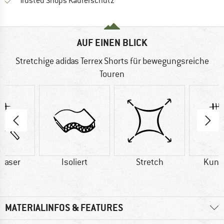
Finde alle Infos hier!
Trusted Shops Käuferschutz
AUF EINEN BLICK
Stretchige adidas Terrex Shorts für bewegungsreiche
Touren
faser
Isoliert
Stretch
Kuns
MATERIALINFOS & FEATURES