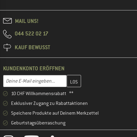
MAIL UNS!
044 522 02 17
KAUF BEWUSST
KUNDENKONTO ERÖFFNEN
Gib hier deine E-Mail-Adresse ein und erstelle im nächsten Schri
E-Mail-Adresse
10 CHF Willkommensrabatt **
Exklusiver Zugang zu Rabattaktionen
Speichere Produkte auf Deinem Merkzettel
Geburtstagsüberraschung