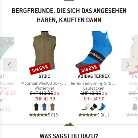
BERGFREUNDE, DIE SICH DAS ANGESEHEN
HABEN, KAUFTEN DANN
bis 65%
bis 25%
bis
Rabatt
Rabatt
Raba
MARKE
MARKE
MA
ST
STOIC
ADIDAS TERREX
PA
Artikel
Artikel
Artik
Cabelau
MountainWool60 JokkmokkSt. Hybrid Vest
Terrex Trailrunning SPD Socks
Retr
ruppe
Produktgruppe
Produktgruppe
Pr
ttom
Wintergilet
Laufsocken
Fl
eis
duzierter Preis
Preis
reduzierter Preis
Preis
reduzierter Preis
HF 18.82
CHF 119.95
ab
CHF 19.95
ab
CHF 
CHF 41.98
CHF 14.96
CH
0.0
(
0
)
5.0
(
3
)
5.0
(
1
)
WAS SAGST DU DAZU?