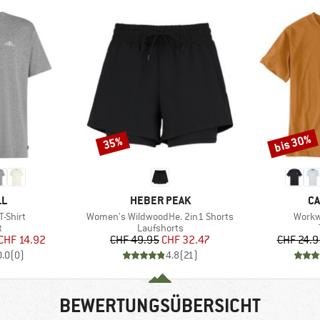
bis 30%
35%
Rabatt
Rabatt
E
MARKE
MA
LL
HEBER PEAK
CA
Artikel
Artikel
T-Shirt
Women's WildwoodHe. 2in1 Shorts
Workw
ktgruppe
Produktgruppe
t
Laufshorts
eis
duzierter Preis
Preis
reduzierter Preis
CHF 14.92
CHF 49.95
CHF 32.47
CHF 24.9
0.0
(
0
)
4.8
(
21
)
BEWERTUNGSÜBERSICHT