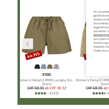
Wir verwende
gewährleiste
Inhalte und 
Social Media-
angemessene 
auswählen“ e
technisch no
auch jederzei
die Nutzung 
Webseite wid
findest du i
bis 35%
bis 30%
Rabatt
Rabatt
MARKE
STOIC
MAR
STOI
Artikel
Women's Hemp53 MMXX.Ljungby Shorts
Artikel
Women's Hemp55 MMXX. Se
Produktgruppe
Shorts
Produ
Short
CHF 58.95
ab
Preis
reduzierter Preis
CHF 38.32
CHF 68.95
ab
Pr
re
4.0
(
2
)
4