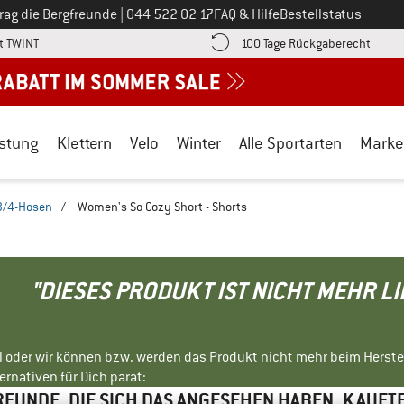
Ruf uns an unter
rag die Bergfreunde
|
044 522 02 17
FAQ & Hilfe
Bestellstatus
Finde die Zahlungs-Infos hier! Öffnet sich in einer Infobox
Gehe h
t TWINT
100 Tage Rückgaberecht
stung
Klettern
Velo
Winter
Alle Sportarten
Marke
3/4-Hosen
/
Women's So Cozy Short - Shorts
"DIESES PRODUKT IST NICHT MEHR L
ll oder wir können bzw. werden das Produkt nicht mehr beim Herste
rnativen für Dich parat:
EUNDE, DIE SICH DAS ANGESEHEN HABEN, KAUFT