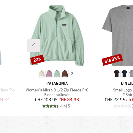
bis 35%
22%
Rabatt
Rabatt
+
2
MARKE
MARK
PATAGONIA
O'NEI
Artikel
Artikel
Tank Top
Women's Micro D 1/2 Zip Fleece P/O
Small Logo 
ppe
Produktgruppe
Produ
Fleecepullover
T-Shir
rter Preis
Preis
reduzierter Preis
Pr
re
24.72
CHF 108.95
CHF 84.98
CHF 22.95
ab
)
4.4
(
5
)