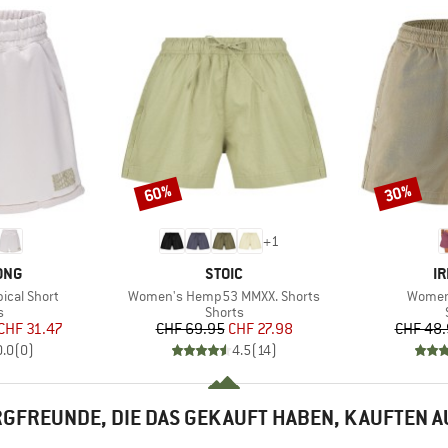
60%
30%
Rabatt
Rabatt
+
1
MARKE
M
ONG
STOIC
IR
Artikel
Artikel
ical Short
Women's Hemp53 MMXX. Shorts
Women'
ktgruppe
Produktgruppe
s
Shorts
eis
duzierter Preis
Preis
reduzierter Preis
CHF 31.47
CHF 69.95
CHF 27.98
CHF 48
0.0
(
0
)
4.5
(
14
)
GFREUNDE, DIE DAS GEKAUFT HABEN, KAUFTEN 