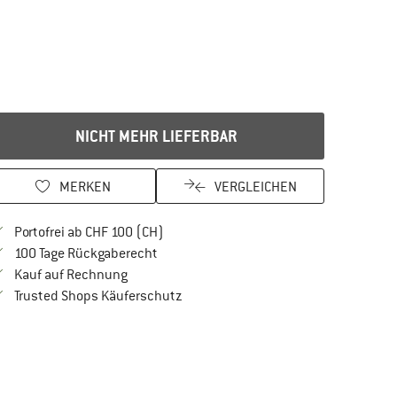
NICHT MEHR LIEFERBAR
MERKEN
VERGLEICHEN
Finde mehr Informationen zu den Versan
Portofrei ab CHF 100 (CH)
Gehe hier zu den Rückgabe-Richtlinien Öf
100 Tage Rückgaberecht
Finde die Zahlungs-Infos hier! Öffnet sich in 
Kauf auf Rechnung
Finde alle Infos hier!
Trusted Shops Käuferschutz