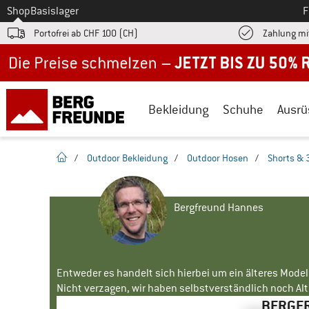
Zum
Shop
Basislager
F
Portofrei ab CHF 100 (CH)
Zahlung mi
Jetzt bis zu 50% Rabatt im Sommer Sale
Bekleidung
Schuhe
Ausrü
Startseite
/
Outdoor Bekleidung
/
Outdoor Hosen
/
Shorts & 
Bergfreund Hannes
Entweder es handelt sich hierbei um ein älteres Mode
Nicht verzagen, wir haben selbstverständlich noch Alte
BERGFR