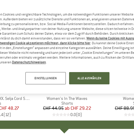
n Cookies und vergleichbare Technologien, um die notwendigen Funktionen unserer Website
n. Außerdem bieten wir zusätzliche Dienste und Funktionen an, analysieren unseren Datenv
Werbung zu personalisieren, bzw. Social Media-Funktionen bereitzustellen. Dadurch erfahren
, Werbe- und Analysepartner von deiner Nutzung unserer Website; diese sitzen teilweise in D
Garantien zum Schutz deiner Daten, etwa vor dem Zugriff durch Behörden. Durch Anklicken 
rklärst du dich damit einverstanden, dass wir so verfahren.
Wenn du keine Cookies mit Ausn
twendigen Cookie akzeptieren möchtest, dann klicke bitte hier
. Du kannst deine Cookie Eins
t in den „Einstellungen“ anpassen und einzelne Kategorien auswählen. Deine Einwilligung ist f
dieser Website nicht notwendig und kann jederzeit unter „Cookie Einstellungen“ im unteren B
errufen oder erstmals vergeben werden. Weitere Informationen, auch zu Risiken der Drittlan
n unseren
Datenschutzhinweisen
.
bis 35%
bis 63%
Rabatt
Rabatt
EINSTELLUNGEN
ALLE AUSWÄHLEN
KE
C
MARKE
BILLABONG
M
M
lja Cord Shorts
Artikel
Women's In The Waves
Artikel
Women
ktgruppe
s
Produktgruppe
Shorts
eis
duzierter Preis
CHF 48.27
CHF 44.95
ab
Preis
reduzierter Preis
CHF 29.22
CHF 88.9
.4
(
12
)
0.0
(
0
)