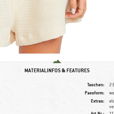
MATERIALINFOS & FEATURES
Taschen:
2 
Passform:
we
Extras:
el
ve
Art.Nr.:
11