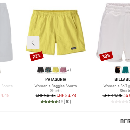
22%
30%
Rabatt
Rabatt
+
1
MARKE
MARKE
PATAGONIA
BILLAB
Artikel
Artikel
 Shorts
Women's Baggies Shorts
Women's So Typ
uppe
Produktgruppe
Produ
Shorts
Short
rter Preis
Preis
reduzierter Preis
Pr
re
34.48
CHF 68.95
CHF 53.78
CHF 44.95
ab
)
4.9
(
10
)
BER