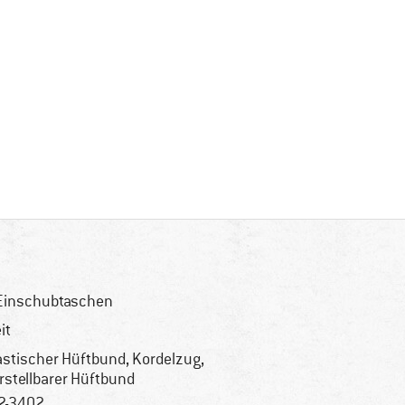
Einschubtaschen
it
astischer Hüftbund, Kordelzug,
rstellbarer Hüftbund
2-3402