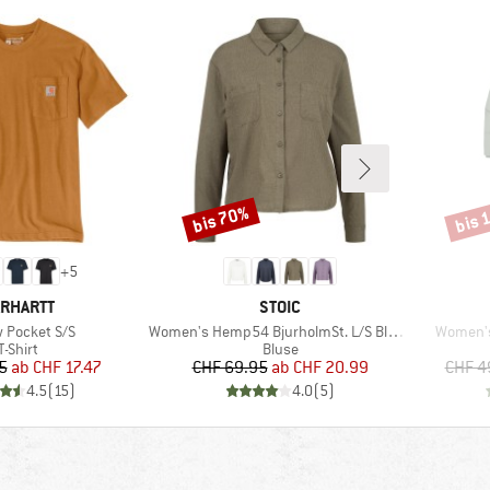
bis 70%
bis 
Rabatt
Rabat
+
5
RKE
MARKE
RHARTT
STOIC
Artikel
Artikel
 Pocket S/S
Women's Hemp54 BjurholmSt. L/S Blouse
Women's
Produktgruppe
Produktgruppe
T-Shirt
Bluse
Preis
reduzierter Preis
Preis
reduzierter Preis
5
ab
CHF 17.47
CHF 69.95
ab
CHF 20.99
CHF 4
4.5
(
15
)
4.0
(
5
)