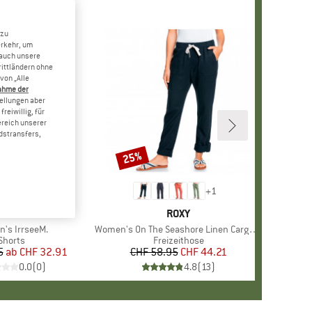
 zu
erkehr, um
 auch unsere
rittländern ohne
von „Alle
ahme der
tellungen aber
reiwillig, für
ereich unserer
dstransfers,
25%
Rabatt
+
1
ARKE
ALOJA
MARKE
ROXY
's IrrseeM.
Artikel
Women's On The Seashore Linen Cargo Trousers
Produktgruppe
Shorts
Produktgruppe
Freizeithose
5
ab
Preis
reduzierter Preis
CHF 32.91
CHF 58.95
Preis
reduzierter Preis
CHF 44.21
0.0
(
0
)
4.8
(
13
)