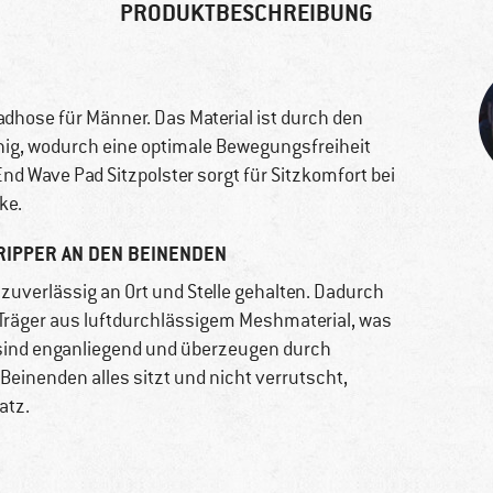
PRODUKTBESCHREIBUNG
Radhose für Männer. Das Material ist durch den
hig, wodurch eine optimale Bewegungsfreiheit
nd Wave Pad Sitzpolster sorgt für Sitzkomfort bei
ke.
RIPPER AN DEN BEINENDEN
zuverlässig an Ort und Stelle gehalten. Dadurch
e Träger aus luftdurchlässigem Meshmaterial, was
sind enganliegend und überzeugen durch
inenden alles sitzt und nicht verrutscht,
atz.