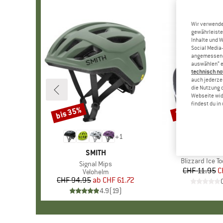
Wir verwende
gewährleiste
Inhalte und 
Social Media-
angemessene 
auswählen“ e
technisch no
auch jederzei
die Nutzung 
Webseite wid
findest du i
bis 35%
20%
Rabatt
Rabatt
+
1
MARKE
BLACK DI
MARKE
SMITH
Artikel
Blizzard Ice To
Artikel
Signal Mips
CHF 11.95
Pr
re
C
Produktgruppe
Velohelm
CHF 94.95
ab
Preis
reduzierter Preis
CHF 61.72
4.9
(
19
)