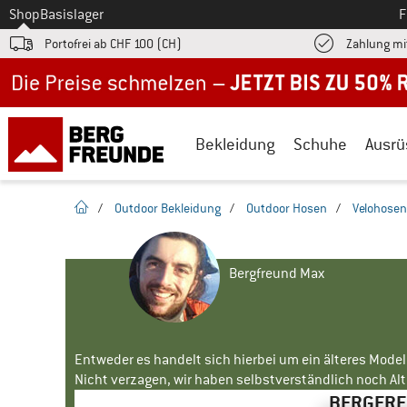
Zum
Shop
Basislager
F
Portofrei ab CHF 100 (CH)
Zahlung mi
Jetzt bis zu 50% Rabatt im Sommer Sale
Bekleidung
Schuhe
Ausrü
Startseite
/
Outdoor Bekleidung
/
Outdoor Hosen
/
Velohosen
Bergfreund Max
Entweder es handelt sich hierbei um ein älteres Mode
Nicht verzagen, wir haben selbstverständlich noch Alte
BERGFREU