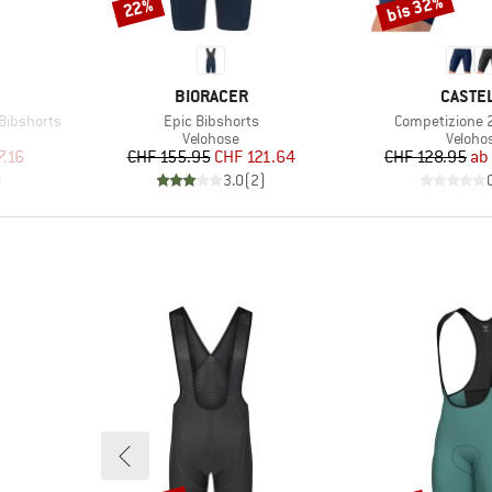
bis 32%
22%
Rabatt
Rabatt
MARKE
MARKE
BIORACER
CASTEL
Artikel
Artikel
Bibshorts
Epic Bibshorts
Competizione 2
ppe
Produktgruppe
Produk
Velohose
Veloho
rter Preis
Preis
reduzierter Preis
Pr
re
7.16
CHF 155.95
CHF 121.64
CHF 128.95
ab
)
3.0
(
2
)