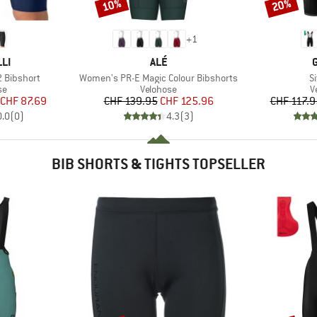
10%
20%
Rabatt
Rabatt
+
1
MARKE
LI
ALÉ
Artikel
Ar
 Bibshort
Women's PR-E Magic Colour Bibshorts
Si
tgruppe
Produktgruppe
P
se
Velohose
V
eis
duzierter Preis
Preis
reduzierter Preis
CHF 87.69
CHF 139.95
CHF 125.96
CHF 117.9
0.0
(
0
)
4.3
(
3
)
BIB SHORTS & TIGHTS TOPSELLER