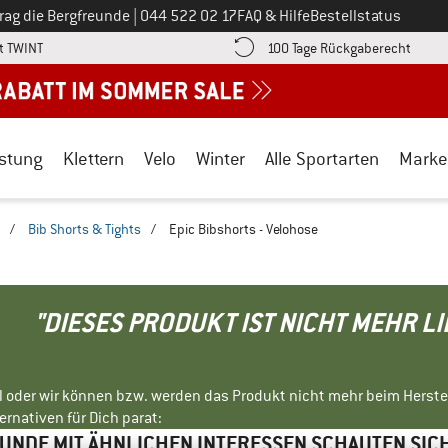
Ruf uns an unter
rag die Bergfreunde
|
044 522 02 17
FAQ & Hilfe
Bestellstatus
Finde die Zahlungs-Infos hier! Öffnet sich in einer Infobox
Gehe h
t TWINT
100 Tage Rückgaberecht
stung
Klettern
Velo
Winter
Alle Sportarten
Marke
/
Bib Shorts & Tights
/
Epic Bibshorts - Velohose
"DIESES PRODUKT IST NICHT MEHR L
ll oder wir können bzw. werden das Produkt nicht mehr beim Herste
rnativen für Dich parat:
NDE MIT ÄHNLICHEN INTERESSEN SCHAUTEN SIC