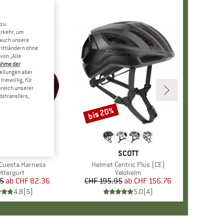
 zu
erkehr, um
 auch unsere
rittländern ohne
von „Alle
ahme der
tellungen aber
reiwillig, für
ereich unserer
dstransfers,
bis 20%
Rabatt
ARKE
LUE ICE
MARKE
SCOTT
Cuesta Harness
Artikel
Helmet Centric Plus (CE)
oduktgruppe
ettergurt
Produktgruppe
Velohelm
95
ab
Preis
reduzierter Preis
CHF 82.36
CHF 195.95
ab
Preis
reduzierter Preis
CHF 156.76
4.8
(
5
)
5.0
(
4
)