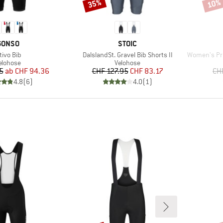
35%
10%
Rabatt
Rabat
MARKE
MARKE
GONSO
STOIC
tikel
Artikel
Artikel
tivo Bib
DalslandSt. Gravel Bib Shorts II
Women's Prag
roduktgruppe
Produktgruppe
elohose
Velohose
Preis
reduzierter Preis
Preis
reduzierter Preis
5
ab
CHF 94.36
CHF 127.95
CHF 83.17
CH
4.8
(
6
)
4.0
(
1
)