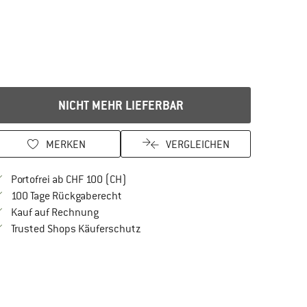
NICHT MEHR LIEFERBAR
MERKEN
VERGLEICHEN
Finde mehr Informationen zu den Versan
Portofrei ab CHF 100 (CH)
Gehe hier zu den Rückgabe-Richtlinien Öf
100 Tage Rückgaberecht
Finde die Zahlungs-Infos hier! Öffnet sich in 
Kauf auf Rechnung
Finde alle Infos hier!
Trusted Shops Käuferschutz