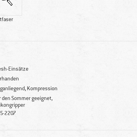
tfaser
sh-Einsätze
rhanden
ganliegend, Kompression
r den Sommer geeignet,
likongripper
5-2207