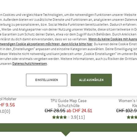
n Cookies und vergleichbare Technologien, um die notwendigen Funktionen unserer Website
n. Außerdem bieten wir zusätzliche Dienste und Funktionen an, analysieren unseren Datenv
Werbung zu personalisieren, bzw. Social Media-Funktionen bereitzustellen. Dadurch erfahren
, Werbe- und Analysepartner von deiner Nutzung unserer Website; diese sitzen teilweise in D
Garantien zum Schutz deiner Daten, etwa vor dem Zugriff durch Behörden. Durch Anklicken 
rklärst du dich damit einverstanden, dass wir so verfahren.
Wenn du keine Cookies mit Ausn
twendigen Cookie akzeptieren möchtest, dann klicke bitte hier
. Du kannst deine Cookie Eins
t in den „Einstellungen“ anpassen und einzelne Kategorien auswählen. Deine Einwilligung ist f
dieser Website nicht notwendig und kann jederzeit unter „Cookie Einstellungen“ im unteren B
errufen oder erstmals vergeben werden. Weitere Informationen, auch zu Risiken der Drittlan
n unseren
Datenschutzhinweisen
.
bis 20%
15%
Rabatt
Rabatt
EINSTELLUNGEN
ALLE AUSWÄHLEN
AMOND
MARKE
SEA TO SUMMIT
M
B
ol Holster
Artikel
TPU Guide Map Case
Artikel
Women's 
eis
duzierter Preis
HF 9.56
Produktgruppe
Schutzhülle
Pr
Kl
CHF 28.95
ab
Preis
reduzierter Preis
CHF 24.61
CHF 102.
0.0
(
0
)
3.9
(
11
)