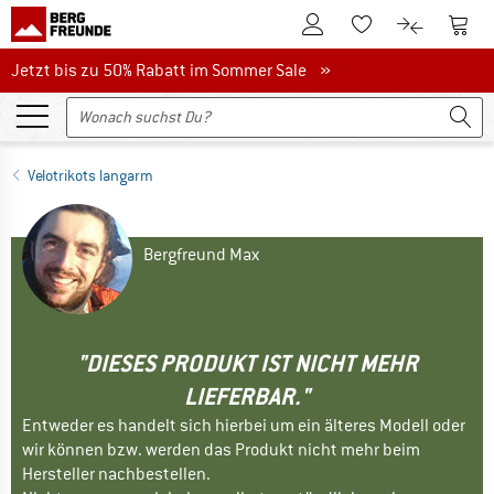
Zum Kundenkonto
Zum 
Zum Merkzettel.
Zum Produk
Jetzt bis zu 50% Rabatt im Sommer Sale
Jetzt bis zu 50% Rabatt im Sommer Sale »
Velotrikots langarm
Bergfreund Max
"DIESES PRODUKT IST NICHT MEHR
LIEFERBAR."
Entweder es handelt sich hierbei um ein älteres Modell oder
wir können bzw. werden das Produkt nicht mehr beim
Hersteller nachbestellen.