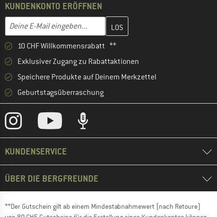
KUNDENKONTO ERÖFFNEN
Gib hier deine E-Mail-Adresse ein und erstelle im nächsten Schri
E-Mail-Adresse
10 CHF Willkommensrabatt **
Exklusiver Zugang zu Rabattaktionen
Speichere Produkte auf Deinem Merkzettel
Geburtstagsüberraschung
KUNDENSERVICE
ÜBER DIE BERGFREUNDE
**Der Gutschein gilt ab einem Mindestabnahmewert (nach Retoure)