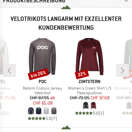
PRODUKTBESCHREIBUNG
VELOTRIKOTS LANGARM MIT EXZELLENTER
KUNDENBEWERTUNG
bis 26%
22%
35
Rabatt
Rabatt
Raba
MARKE
MARKE
FEL
POC
ZIMTSTERN
Artikel
Artikel
Artikel
le Koitere
Reform Enduro Jersey
Women's Crewz Shirt L/S
Women's Moa
tgruppe
Produktgruppe
Produktgruppe
P
kot
Velotrikot
Fleecepullover
Ve
eis
duzierter Preis
Preis
reduzierter Preis
Preis
reduzierter Preis
HF 71.06
CHF 87.95
ab
CHF 73.95
CHF 57.68
CHF 89
CHF 65.08
5.0
(
1
)
5.0
(
2
)
5.0
(
7
)