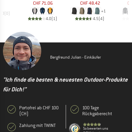
CHF 71.06
CHF 48.42
CH
+
1
0.0
(
0
)
4.0
(
1
)
4.5
(
4
)
Bergfreund Julian - Einkäufer
"Ich finde die besten & neuesten Outdoor-Produkte
für Dich!"
Portofrei ab CHF 100
100 Tage
(CH)
Rückgaberecht
Zahlung mit TWINT
So bewerten uns