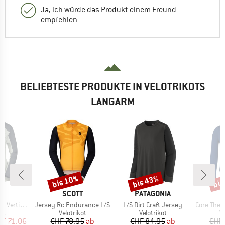
Ja, ich würde das Produkt einem Freund
empfehlen
BELIEBTESTE PRODUKTE IN VELOTRIKOTS
LANGARM
bis 10%
bis 43%
bis
Rabatt
Rabatt
Raba
E
MARKE
MARKE
T
SCOTT
PATAGONIA
Artikel
Artikel
Artikel
ic Pro L/S
Jersey Rc Endurance L/S
L/S Dirt Craft Jersey
Core Thermal L
tgruppe
Produktgruppe
Produktgruppe
P
kot
Velotrikot
Velotrikot
Ve
eis
duzierter Preis
Preis
reduzierter Preis
Preis
reduzierter Preis
HF 71.06
CHF 78.95
ab
CHF 84.95
ab
CHF 