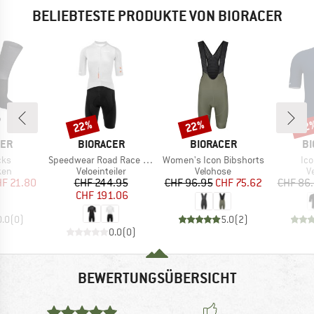
BELIEBTESTE PRODUKTE VON BIORACER
22%
22%
22
Rabatt
Rabatt
Raba
MARKE
MARKE
MA
CER
BIORACER
BIORACER
BI
Artikel
Artikel
Art
cks
Speedwear Road Race Suit
Women's Icon Bibshorts
Ic
gruppe
Produktgruppe
Produktgruppe
P
ken
Veloeinteiler
Velohose
Ve
eis
duzierter Preis
Preis
reduzierter Preis
Preis
reduzierter Preis
F 21.80
CHF 244.95
CHF 96.95
CHF 75.62
CHF 86
CHF 191.06
0.0
(
0
)
5.0
(
2
)
0.0
(
0
)
BEWERTUNGSÜBERSICHT