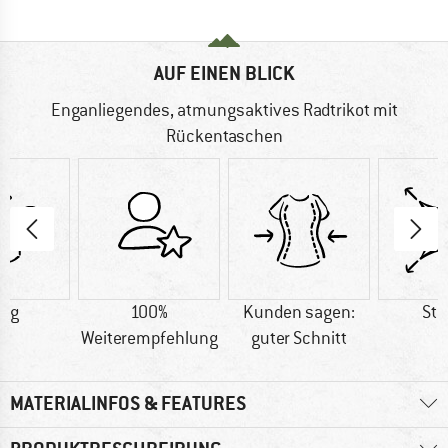
AUF EINEN BLICK
Enganliegendes, atmungsaktives Radtrikot mit
Rückentaschen
5 g
100%
Kunden sagen:
Str
Weiterempfehlung
guter Schnitt
MATERIALINFOS & FEATURES