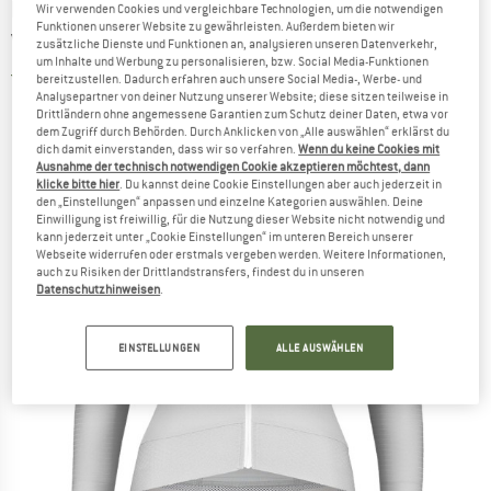
BIORACER
-
Women's Epic L/S Jersey -
Wir verwenden Cookies und vergleichbare Technologien, um die notwendigen
Funktionen unserer Website zu gewährleisten. Außerdem bieten wir
Velotrikot
zusätzliche Dienste und Funktionen an, analysieren unseren Datenverkehr,
um Inhalte und Werbung zu personalisieren, bzw. Social Media-Funktionen
5,0
(1)
bereitzustellen. Dadurch erfahren auch unsere Social Media-, Werbe- und
Analysepartner von deiner Nutzung unserer Website; diese sitzen teilweise in
Drittländern ohne angemessene Garantien zum Schutz deiner Daten, etwa vor
dem Zugriff durch Behörden. Durch Anklicken von „Alle auswählen“ erklärst du
dich damit einverstanden, dass wir so verfahren.
Wenn du keine Cookies mit
Ausnahme der technisch notwendigen Cookie akzeptieren möchtest, dann
klicke bitte hier
. Du kannst deine Cookie Einstellungen aber auch jederzeit in
den „Einstellungen“ anpassen und einzelne Kategorien auswählen. Deine
Einwilligung ist freiwillig, für die Nutzung dieser Website nicht notwendig und
kann jederzeit unter „Cookie Einstellungen“ im unteren Bereich unserer
Webseite widerrufen oder erstmals vergeben werden. Weitere Informationen,
auch zu Risiken der Drittlandstransfers, findest du in unseren
Datenschutzhinweisen
.
EINSTELLUNGEN
ALLE AUSWÄHLEN