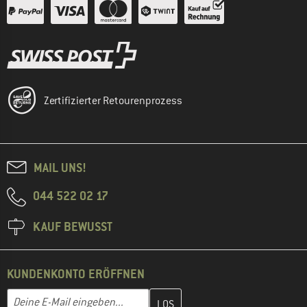
Zertifizierter Retourenprozess
MAIL UNS!
044 522 02 17
KAUF BEWUSST
KUNDENKONTO ERÖFFNEN
Gib hier deine E-Mail-Adresse ein und erstelle im nächsten Schri
Deine E-Mail eingeben...