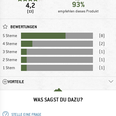
93%
4,2
(13)
empfehlen dieses Produkt
BEWERTUNGEN
5 Sterne
(8)
4 Sterne
(2)
3 Sterne
(1)
2 Sterne
(1)
1 Stern
(1)
VORTEILE
WAS SAGST DU DAZU?
STELLE EINE FRAGE