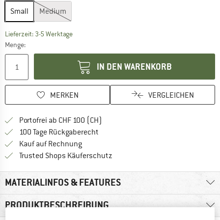
Small
Medium
Der Link öffnet sich in einer Infobox und beinhaltet
Lieferzeit: 3-5 Werktage
Menge:
IN DEN WARENKORB
MERKEN
VERGLEICHEN
Finde mehr Informationen zu den Ver
Portofrei ab CHF 100 (CH)
Gehe hier zu den Rückgabe-Richtlinie
100 Tage Rückgaberecht
Finde die Zahlungs-Infos hier! Öffnet sich 
Kauf auf Rechnung
Finde alle Infos hier!
Trusted Shops Käuferschutz
MATERIALINFOS & FEATURES
PRODUKTBESCHREIBUNG