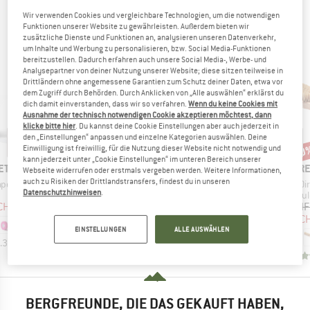
Wir verwenden Cookies und vergleichbare Technologien, um die notwendigen
ANDERE BERGFREUNDE SCHAUTEN SICH AUCH
Funktionen unserer Website zu gewährleisten. Außerdem bieten wir
zusätzliche Dienste und Funktionen an, analysieren unseren Datenverkehr,
AN
um Inhalte und Werbung zu personalisieren, bzw. Social Media-Funktionen
bereitzustellen. Dadurch erfahren auch unsere Social Media-, Werbe- und
Analysepartner von deiner Nutzung unserer Website; diese sitzen teilweise in
Drittländern ohne angemessene Garantien zum Schutz deiner Daten, etwa vor
dem Zugriff durch Behörden. Durch Anklicken von „Alle auswählen“ erklärst du
dich damit einverstanden, dass wir so verfahren.
Wenn du keine Cookies mit
Ausnahme der technisch notwendigen Cookie akzeptieren möchtest, dann
klicke bitte hier
. Du kannst deine Cookie Einstellungen aber auch jederzeit in
den „Einstellungen“ anpassen und einzelne Kategorien auswählen. Deine
10%
10%
10
Rabatt
Rabatt
Raba
Einwilligung ist freiwillig, für die Nutzung dieser Website nicht notwendig und
kann jederzeit unter „Cookie Einstellungen“ im unteren Bereich unserer
MARKE
MARKE
M
ETTER
BLACK DIAMOND
BLACK DIAMOND
RE
Webseite widerrufen oder erstmals vergeben werden. Weitere Informationen,
auch zu Risiken der Drittlandstransfers, findest du in unseren
Artikel
Artikel
Art
ape
Loose White Gold
Mondito
Di
Datenschutzhinweisen
.
uktgruppe
Produktgruppe
Produktgruppe
Prod
Chalk
Chalkbag
Boul
eis
duzierter Preis
Preis
reduzierter Preis
Preis
reduzierter Preis
CHF 5.22
CHF 11.95
ab
CHF 22.95
CHF 20.66
CHF
CHF 10.76
CH
+
2
EINSTELLUNGEN
ALLE AUSWÄHLEN
.3
(
21
)
4.9
(
7
)
4.6
(
226
)
BERGFREUNDE, DIE DAS GEKAUFT HABEN,