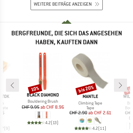
WEITERE BEITRÄGE ANZEIGEN
BERGFREUNDE, DIE SICH DAS ANGESEHEN
HABEN, KAUFTEN DANN
bis 20%
bis
10%
Rabatt
Rabatt
Raba
MARKE
BLACK DIAMOND
MARKE
MAR
STOK
MANTLE
WILD
Artikel
Bouldering Brush
Artikel
Art
sh
Climbing Tape
Bru
Preis
reduzierter Preis
CHF 9.95
ab
CHF 8.96
ruppe
Produktgruppe
Prod
ürste
Tape
Boul
eis
Preis
reduzierter Preis
.45
CHF 2.90
ab
CHF 2.61
CHF
CH
4.2
(
13
)
4.7
(
9
)
4.2
(
11
)