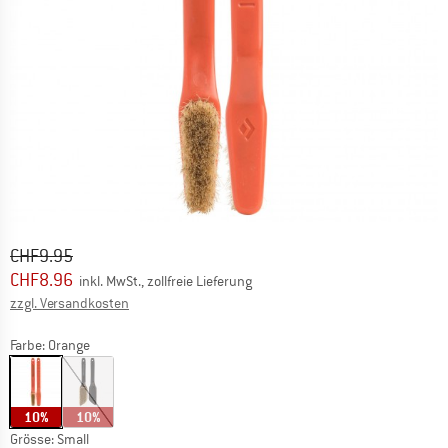
Ursprünglicher Preis :
Preis:
CHF
9.95
CHF
8.96
inkl. MwSt., zollfreie Lieferung
Informationen zu den Versandkosten. Öffnet sich in ei
zzgl. Versandkosten
Farbe:
Orange
10%
10%
Grösse:
Small