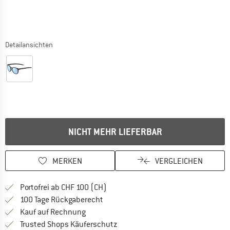
Detailansichten
NICHT MEHR LIEFERBAR
MERKEN
VERGLEICHEN
Finde mehr Informationen zu den Ver
Portofrei ab CHF 100 (CH)
Gehe hier zu den Rückgabe-Richtlinie
100 Tage Rückgaberecht
Finde die Zahlungs-Infos hier! Öffnet sich 
Kauf auf Rechnung
Finde alle Infos hier!
Trusted Shops Käuferschutz