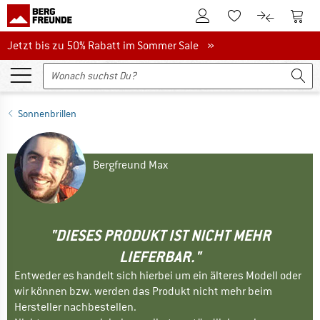
Zum Kundenkonto
Zum 
Zum Merkzettel.
Zum Produk
Jetzt bis zu 50% Rabatt im Sommer Sale
Jetzt bis zu 50% Rabatt im Sommer Sale »
Sonnenbrillen
Bergfreund Max
"DIESES PRODUKT IST NICHT MEHR
LIEFERBAR."
Entweder es handelt sich hierbei um ein älteres Modell oder
wir können bzw. werden das Produkt nicht mehr beim
Hersteller nachbestellen.