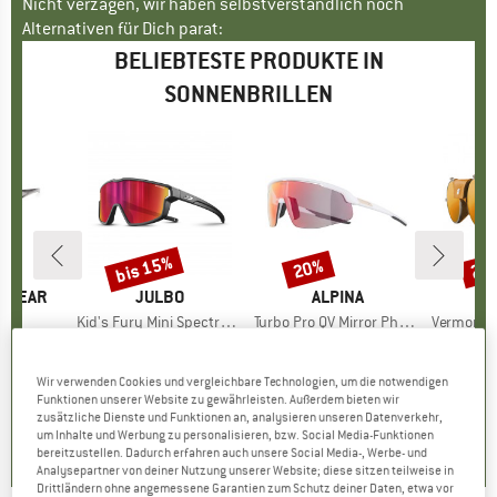
Nicht verzagen, wir haben selbstverständlich noch
Alternativen für Dich parat:
BELIEBTESTE PRODUKTE IN
SONNENBRILLEN
bis 15%
20%
20
Rabatt
Rabatt
Raba
YEWEAR
MARKE
JULBO
MARKE
ALPINA
 S3
Artikel
Kid's Fury Mini Spectron 3
Artikel
Turbo Pro QV Mirror Photochromic S1-3
Artikel
Vermont Class
gruppe
ille
Produktgruppe
Velobrille
Produktgruppe
Velobrille
Pro
Glet
eis
duzierter Preis
HF 63.16
CHF 58.95
Preis
reduzierter Preis
ab
CHF 176.95
Preis
reduzierter Preis
CH
CHF 48.95
CHF 141.56
CH
Wir verwenden Cookies und vergleichbare Technologien, um die notwendigen
Funktionen unserer Website zu gewährleisten. Außerdem bieten wir
+
4
0.0
(
0
)
zusätzliche Dienste und Funktionen an, analysieren unseren Datenverkehr,
5.0
(
1
)
3.0
(
1
)
um Inhalte und Werbung zu personalisieren, bzw. Social Media-Funktionen
bereitzustellen. Dadurch erfahren auch unsere Social Media-, Werbe- und
Analysepartner von deiner Nutzung unserer Website; diese sitzen teilweise in
Drittländern ohne angemessene Garantien zum Schutz deiner Daten, etwa vor