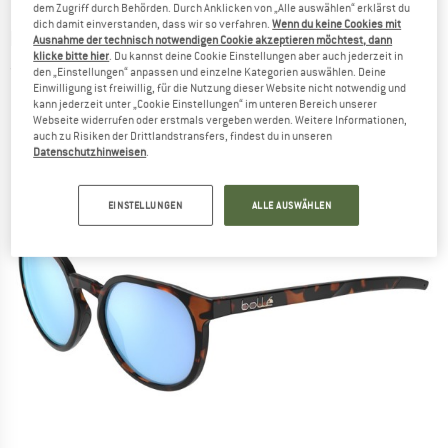
dem Zugriff durch Behörden. Durch Anklicken von „Alle auswählen“ erklärst du
dich damit einverstanden, dass wir so verfahren.
Wenn du keine Cookies mit
BOLLÉ
-
Merit Polarized S3 - Sonnenbrille
Ausnahme der technisch notwendigen Cookie akzeptieren möchtest, dann
klicke bitte hier
. Du kannst deine Cookie Einstellungen aber auch jederzeit in
(0)
den „Einstellungen“ anpassen und einzelne Kategorien auswählen. Deine
Einwilligung ist freiwillig, für die Nutzung dieser Website nicht notwendig und
kann jederzeit unter „Cookie Einstellungen“ im unteren Bereich unserer
Webseite widerrufen oder erstmals vergeben werden. Weitere Informationen,
auch zu Risiken der Drittlandstransfers, findest du in unseren
Datenschutzhinweisen
.
EINSTELLUNGEN
ALLE AUSWÄHLEN