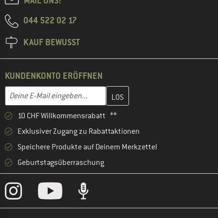
MAIL UNS!
044 522 02 17
KAUF BEWUSST
KUNDENKONTO ERÖFFNEN
Gib hier deine E-Mail-Adresse ein und erstelle im nächsten Schri
E-Mail-Adresse
10 CHF Willkommensrabatt **
Exklusiver Zugang zu Rabattaktionen
Speichere Produkte auf Deinem Merkzettel
Geburtstagsüberraschung