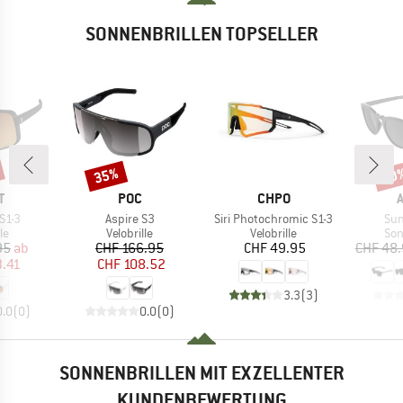
SONNENBRILLEN TOPSELLER
35%
20
Rabatt
Raba
E
MARKE
MARKE
T
POC
CHPO
Artikel
Artikel
Arti
 S1-3
Aspire S3
Siri Photochromic S1-3
Su
tgruppe
Produktgruppe
Produktgruppe
Pro
le
Velobrille
Velobrille
Son
eis
duzierter Preis
Preis
reduzierter Preis
Preis
95
ab
CHF 166.95
CHF 49.95
CHF 48
3.41
CHF 108.52
3.3
(
3
)
0.0
(
0
)
0.0
(
0
)
SONNENBRILLEN MIT EXZELLENTER
KUNDENBEWERTUNG