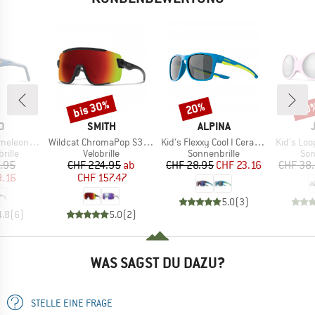
bis 30%
20%
20
Rabatt
Rabatt
Raba
E
MARKE
MARKE
O
SMITH
ALPINA
Artikel
Artikel
Artikel
leon S2-4
Wildcat ChromaPop S3 (VLT 15%) + S0 (VLT 90%)
Kid's Flexxy Cool I Ceramic Mirror Cat 3
Kid's Loo
ruppe
Produktgruppe
Produktgruppe
Pro
rille
Velobrille
Sonnenbrille
Son
eis
duzierter Preis
Preis
reduzierter Preis
Preis
reduzierter Preis
.95
CHF 224.95
ab
CHF 28.95
CHF 23.16
CHF 38
9.16
CHF 157.47
5.0
(
3
)
4.8
(
6
)
5.0
(
2
)
WAS SAGST DU DAZU?
STELLE EINE FRAGE