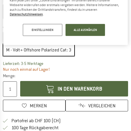
kann jederzeit unter „Cookie Einstellungen“ im unteren Bereich unserer
Farbe:
Light Grey Frost
Webseite widerrufen oder erstmals vergeben werden. Weitere Informationen,
auch zu Risiken der Drittlandstransfers, findest du in unseren
Datenschutzhinweisen
.
20%
Variante:
M - Volt+ Offshore Polarized Cat: 3
EINSTELLUNGEN
ALLE AUSWÄHLEN
M - TNS Polarized Cat: 3
M - Sky Blue Polarized Cat: 3
M - Volt+ Offshore Polarized Cat: 3
Der Link öffnet sich in einer Infobox und beinhaltet
Lieferzeit: 3-5 Werktage
Nur noch einmal auf Lager!
Menge:
IN DEN WARENKORB
MERKEN
VERGLEICHEN
Finde mehr Informationen zu den Ver
Portofrei ab CHF 100 (CH)
Gehe hier zu den Rückgabe-Richtlinie
100 Tage Rückgaberecht