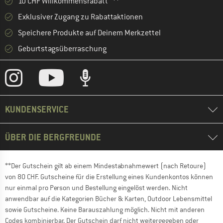
10 CHF Willkommensrabatt **
Exklusiver Zugang zu Rabattaktionen
Speichere Produkte auf Deinem Merkzettel
Geburtstagsüberraschung
KUNDENSERVICE
ÜBER DIE BERGFREUNDE
**Der Gutschein gilt ab einem Mindestabnahmewert (nach Retoure)
von 80 CHF. Gutscheine für die Erstellung eines Kundenkontos können
nur einmal pro Person und Bestellung eingelöst werden. Nicht
anwendbar auf die Kategorien Bücher & Karten, Outdoor Lebensmittel
sowie Gutscheine. Keine Barauszahlung möglich. Nicht mit anderen
Codes kombinierbar. Der Gutschein darf nicht weitergegeben oder