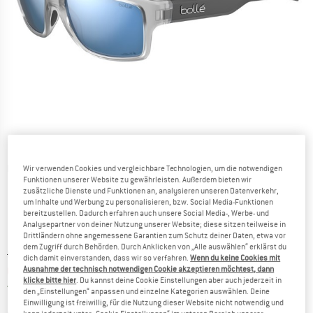
Detailansichten
Wir verwenden Cookies und vergleichbare Technologien, um die notwendigen
Funktionen unserer Website zu gewährleisten. Außerdem bieten wir
zusätzliche Dienste und Funktionen an, analysieren unseren Datenverkehr,
um Inhalte und Werbung zu personalisieren, bzw. Social Media-Funktionen
bereitzustellen. Dadurch erfahren auch unsere Social Media-, Werbe- und
Analysepartner von deiner Nutzung unserer Website; diese sitzen teilweise in
Drittländern ohne angemessene Garantien zum Schutz deiner Daten, etwa vor
dem Zugriff durch Behörden. Durch Anklicken von „Alle auswählen“ erklärst du
Ursprünglicher Preis :
Preis:
CHF
136.95
dich damit einverstanden, dass wir so verfahren.
Wenn du keine Cookies mit
CHF
109.56
Ausnahme der technisch notwendigen Cookie akzeptieren möchtest, dann
inkl. MwSt., zollfreie Lieferung
klicke bitte hier
. Du kannst deine Cookie Einstellungen aber auch jederzeit in
Schweiz. Informationen zu den Versand
Versandkostenfrei
(CH)
den „Einstellungen“ anpassen und einzelne Kategorien auswählen. Deine
Einwilligung ist freiwillig, für die Nutzung dieser Website nicht notwendig und