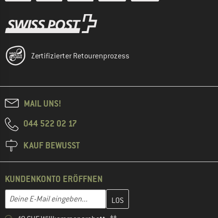
Zertifizierter Retourenprozess
MAIL UNS!
044 522 02 17
KAUF BEWUSST
KUNDENKONTO ERÖFFNEN
Gib hier deine E-Mail-Adresse ein und erstelle im nächsten Schri
E-Mail-Adresse