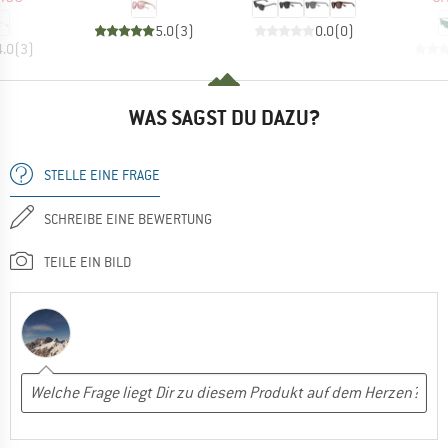
5.0
(
3
)
0.0
(
0
)
4.0
(
3
)
WAS SAGST DU DAZU?
STELLE EINE FRAGE
SCHREIBE EINE BEWERTUNG
TEILE EIN BILD