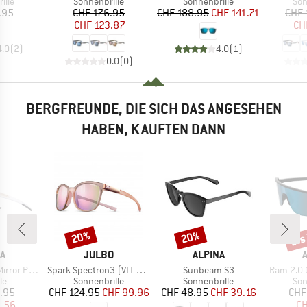
gruppe
Produktgruppe
Produktgruppe
Pro
ille
Sonnenbrille
Sonnenbrille
Son
eis
Preis
reduzierter Preis
Preis
reduzierter Preis
.95
CHF 176.95
CHF 188.95
CHF 141.71
CHF 
CHF 123.87
CH
4.0
(
2
)
4.0
(
1
)
0.0
(
0
)
BERGFREUNDE, DIE SICH DAS ANGESEHEN
HABEN, KAUFTEN DANN
bis
20%
20%
Rabatt
Rabatt
Raba
E
MARKE
MARKE
A
JULBO
ALPINA
Artikel
Artikel
Artikel
ochromic S1-3
Spark Spectron3 (VLT 13%)
Sunbeam S3
Ram 2.0 Q
tgruppe
Produktgruppe
Produktgruppe
Pro
le
Sonnenbrille
Sonnenbrille
Son
eis
duzierter Preis
Preis
reduzierter Preis
Preis
reduzierter Preis
.95
CHF 124.95
CHF 99.96
CHF 48.95
CHF 39.16
CHF
1.56
CH