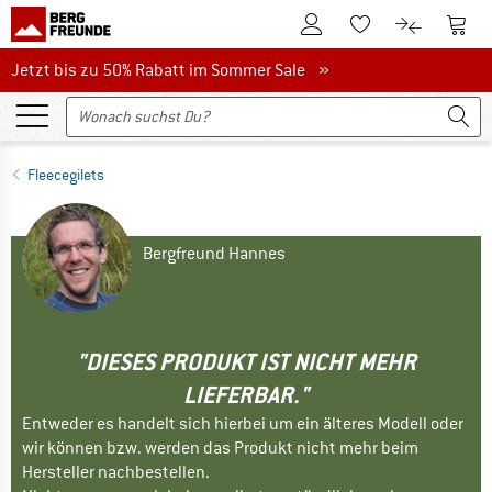
Zum Kundenkonto
Zum 
Zum Merkzettel.
Zum Produk
Jetzt bis zu 50% Rabatt im Sommer Sale
Jetzt bis zu 50% Rabatt im Sommer Sale »
Fleecegilets
Bergfreund Hannes
"DIESES PRODUKT IST NICHT MEHR
LIEFERBAR."
Entweder es handelt sich hierbei um ein älteres Modell oder
wir können bzw. werden das Produkt nicht mehr beim
Hersteller nachbestellen.