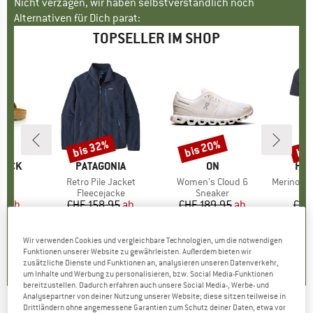
Nicht verzagen, wir haben selbstverständlich noch
Alternativen für Dich parat:
TOPSELLER IM SHOP
bis 32%
bis 20%
bis
Rabatt
Rabatt
Raba
TOCK
MARKE
PATAGONIA
MARKE
ON
MA
HEB
 BF
Artikel
Retro Pile Jacket
Artikel
Women's Cloud 6
Artikel
MerinoMix150 Pi
tgruppe
en
Produktgruppe
Fleecejacke
Produktgruppe
Sneaker
Pr
Me
95
eis
duzierter Preis
ab
CHF 158.95
Preis
reduzierter Preis
ab
CHF 189.95
Preis
reduzierter Preis
ab
CHF
.96
CHF 108.09
CHF 151.96
CH
+
6
+
1
+
9
Wir verwenden Cookies und vergleichbare Technologien, um die notwendigen
Funktionen unserer Website zu gewährleisten. Außerdem bieten wir
.8
(
20
)
4.6
(
71
)
4.7
(
48
)
zusätzliche Dienste und Funktionen an, analysieren unseren Datenverkehr,
um Inhalte und Werbung zu personalisieren, bzw. Social Media-Funktionen
bereitzustellen. Dadurch erfahren auch unsere Social Media-, Werbe- und
Analysepartner von deiner Nutzung unserer Website; diese sitzen teilweise in
Drittländern ohne angemessene Garantien zum Schutz deiner Daten, etwa vor