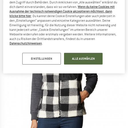
COLUMBIA
-
Women's West Bend Vest -
dem Zugriff durch Behörden. Durch Anklicken von „Alle auswählen“ erklärst du
dich damit einverstanden, dass wir so verfahren.
Wenn du keine Cookies mit
Fleecegilet
Ausnahme der technisch notwendigen Cookie akzeptieren möchtest, dann
klicke bitte hier
. Du kannst deine Cookie Einstellungen aber auch jederzeit in
(0)
den „Einstellungen“ anpassen und einzelne Kategorien auswählen. Deine
Einwilligung ist freiwillig, für die Nutzung dieser Website nicht notwendig und
kann jederzeit unter „Cookie Einstellungen“ im unteren Bereich unserer
Webseite widerrufen oder erstmals vergeben werden. Weitere Informationen,
auch zu Risiken der Drittlandstransfers, findest du in unseren
Datenschutzhinweisen
.
EINSTELLUNGEN
ALLE AUSWÄHLEN