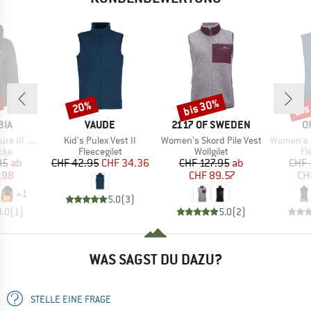
bis 30%
bis
20%
Rabatt
Rabatt
Raba
MARKE
MARKE
M
BIA
VAUDE
2117 OF SWEDEN
O
Artikel
Artikel
Artikel
II Jacket
Kid's Pulex Vest II
Women's Skord Pile Vest
Women's Fl
gruppe
Produktgruppe
Produktgruppe
Pr
cke
Fleecegilet
Wollgilet
Fl
eis
duzierter Preis
Preis
reduzierter Preis
Preis
reduzierter Preis
95
ab
CHF 42.95
CHF 34.36
CHF 127.95
ab
CHF 
.98
CHF 89.57
CH
+
1
5.0
(
3
)
4.0
(
1
)
5.0
(
2
)
WAS SAGST DU DAZU?
STELLE EINE FRAGE