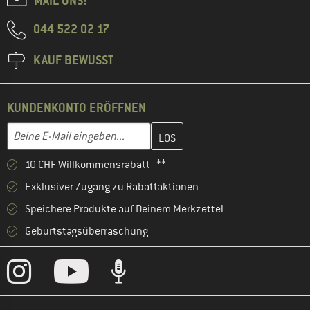
MAIL UNS!
044 522 02 17
KAUF BEWUSST
KUNDENKONTO ERÖFFNEN
Gib hier deine E-Mail-Adresse ein und erstelle im nächsten Schri
E-Mail-Adresse
10 CHF Willkommensrabatt **
Exklusiver Zugang zu Rabattaktionen
Speichere Produkte auf Deinem Merkzettel
Geburtstagsüberraschung