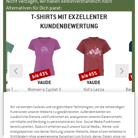
Nicht verzagen, wir haben selbstverständlich noch
Alternativen für Dich parat:
T-SHIRTS MIT EXZELLENTER
KUNDENBEWERTUNG
bis 43%
bis 45%
bis
Rabatt
Rabatt
Raba
ÄVEN
MARKE
VAUDE
MARKE
VAUDE
gs T-Shirt
Artikel
Women's Cyclist V
Artikel
Kid's Lezza
Artikel
Bambo
uktgruppe
t
Produktgruppe
T-Shirt
Produktgruppe
T-Shirt
95
eis
duzierter Preis
ab
CHF 47.95
Preis
reduzierter Preis
ab
CHF 29.95
Preis
reduzierter Preis
ab
CHF
.21
CHF 27.33
CHF 16.47
CH
Wir verwenden Cookies und vergleichbare Technologien, um die notwendigen
Funktionen unserer Website zu gewährleisten. Außerdem bieten wir
+
2
+
1
zusätzliche Dienste und Funktionen an, analysieren unseren Datenverkehr,
5.0
(
1
)
5.0
(
5
)
5.0
(
4
)
um Inhalte und Werbung zu personalisieren, bzw. Social Media-Funktionen
bereitzustellen. Dadurch erfahren auch unsere Social Media-, Werbe- und
Analysepartner von deiner Nutzung unserer Website; diese sitzen teilweise in
Drittländern ohne angemessene Garantien zum Schutz deiner Daten, etwa vor