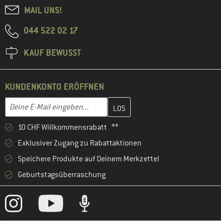
MAIL UNS!
044 522 02 17
KAUF BEWUSST
KUNDENKONTO ERÖFFNEN
Gib hier deine E-Mail-Adresse ein und erstelle im nächsten Schri
Deine E-Mail eingeben...
10 CHF Willkommensrabatt **
Exklusiver Zugang zu Rabattaktionen
Speichere Produkte auf Deinem Merkzettel
Geburtstagsüberraschung