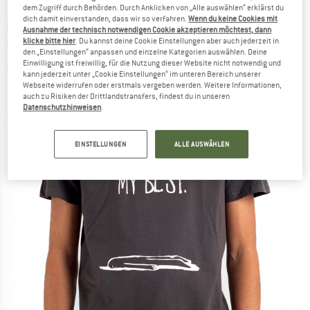
dem Zugriff durch Behörden. Durch Anklicken von „Alle auswählen“ erklärst du
dich damit einverstanden, dass wir so verfahren.
Wenn du keine Cookies mit
DEDICATED
-
Stockholm Doing My Best - T-
Ausnahme der technisch notwendigen Cookie akzeptieren möchtest, dann
klicke bitte hier
. Du kannst deine Cookie Einstellungen aber auch jederzeit in
Shirt
den „Einstellungen“ anpassen und einzelne Kategorien auswählen. Deine
Einwilligung ist freiwillig, für die Nutzung dieser Website nicht notwendig und
(0)
kann jederzeit unter „Cookie Einstellungen“ im unteren Bereich unserer
Webseite widerrufen oder erstmals vergeben werden. Weitere Informationen,
auch zu Risiken der Drittlandstransfers, findest du in unseren
Datenschutzhinweisen
.
EINSTELLUNGEN
ALLE AUSWÄHLEN