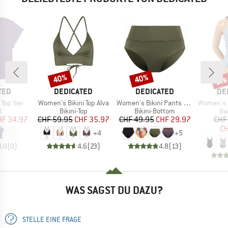
bis
40%
40%
Rabatt
Rabatt
Raba
MARKE
MARKE
MA
TED
DEDICATED
DEDICATED
DE
Artikel
Artikel
Artikel
 Top Ven
Women's Bikini Top Alva
Women's Bikini Pants Slite
Women's Wrap
ktgruppe
Produktgruppe
Produktgruppe
Pr
t
Bikini-Top
Bikini-Bottom
Ba
eis
duzierter Preis
Preis
reduzierter Preis
Preis
reduzierter Preis
HF 34.97
CHF 59.95
CHF 35.97
CHF 49.95
CHF 29.97
CHF
CH
+
4
+
5
0.0
(
0
)
4.6
(
23
)
4.8
(
13
)
WAS SAGST DU DAZU?
STELLE EINE FRAGE