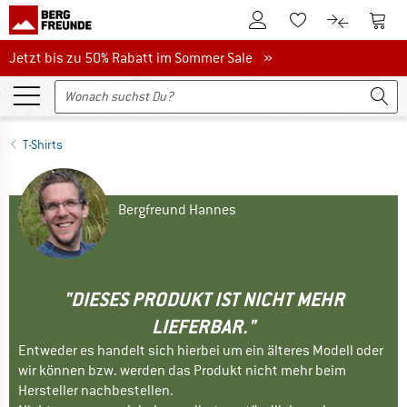
Zum Kundenkonto
Zum 
Zum Merkzettel.
Zum Produk
Jetzt bis zu 50% Rabatt im Sommer Sale
Jetzt bis zu 50% Rabatt im Sommer Sale »
T-Shirts
Bergfreund Hannes
"DIESES PRODUKT IST NICHT MEHR
LIEFERBAR."
Entweder es handelt sich hierbei um ein älteres Modell oder
wir können bzw. werden das Produkt nicht mehr beim
Hersteller nachbestellen.