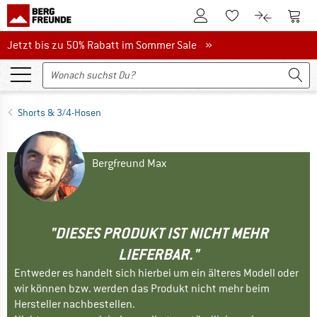
Zum Kundenkonto
Zum 
Zum Merkzettel.
Zum Produk
Jetzt bis zu 50% Rabatt im Sommer Sale
Jetzt bis zu 50% Rabatt im Sommer Sale »
Shorts & 3/4-Hosen
Bergfreund Max
"DIESES PRODUKT IST NICHT MEHR
LIEFERBAR."
Entweder es handelt sich hierbei um ein älteres Modell oder
wir können bzw. werden das Produkt nicht mehr beim
Hersteller nachbestellen.