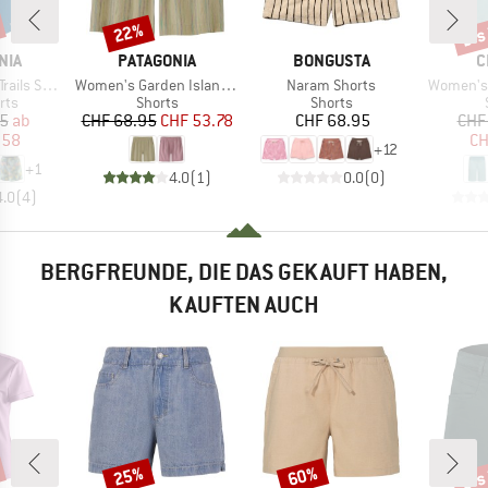
bis
22%
Rabatt
Raba
MARKE
MARKE
M
NIA
PATAGONIA
BONGUSTA
C
Artikel
Artikel
Artikel
orts 5,5''
Women's Garden Island Long Shorts 6''
Naram Shorts
Women's 
gruppe
Produktgruppe
Produktgruppe
rts
Shorts
Shorts
eis
duzierter Preis
Preis
reduzierter Preis
Preis
95
ab
CHF 68.95
CHF 53.78
CHF 68.95
CHF
.58
CH
+
12
+
1
4.0
(
1
)
0.0
(
0
)
4.0
(
4
)
BERGFREUNDE, DIE DAS GEKAUFT HABEN,
KAUFTEN AUCH
bis
25%
60%
Rabatt
Rabatt
Raba