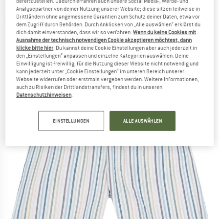
bereitzustellen. Dadurch erfahren auch unsere Social Media-, Werbe- und
Analysepartner von deiner Nutzung unserer Website; diese sitzen teilweise in
KNOWLEDGECOTTON APPAREL
-
Women's
Drittländern ohne angemessene Garantien zum Schutz deiner Daten, etwa vor
dem Zugriff durch Behörden. Durch Anklicken von „Alle auswählen“ erklärst du
Posey Seersucker Stripe Shorts - Shorts
dich damit einverstanden, dass wir so verfahren.
Wenn du keine Cookies mit
Ausnahme der technisch notwendigen Cookie akzeptieren möchtest, dann
klicke bitte hier
. Du kannst deine Cookie Einstellungen aber auch jederzeit in
(0)
den „Einstellungen“ anpassen und einzelne Kategorien auswählen. Deine
Einwilligung ist freiwillig, für die Nutzung dieser Website nicht notwendig und
kann jederzeit unter „Cookie Einstellungen“ im unteren Bereich unserer
Webseite widerrufen oder erstmals vergeben werden. Weitere Informationen,
auch zu Risiken der Drittlandstransfers, findest du in unseren
Datenschutzhinweisen
.
EINSTELLUNGEN
ALLE AUSWÄHLEN