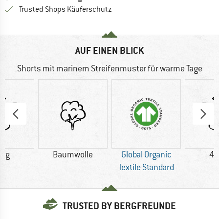
Finde alle Infos hier!
Trusted Shops Käuferschutz
AUF EINEN BLICK
Shorts mit marinem Streifenmuster für warme Tage
0 g
Baumwolle
Global Organic
43
Textile Standard
TRUSTED BY BERGFREUNDE