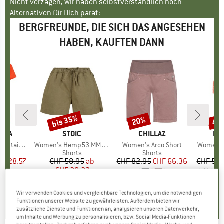
Nicht verzagen, wir haben selbstverständlich noch
Alternativen für Dich parat:
BERGFREUNDE, DIE SICH DAS ANGESEHEN
HABEN, KAUFTEN DANN
bis 35%
20%
40
Rabatt
Rabatt
Raba
TIVA
MARKE
STOIC
MARKE
CHILLAZ
MA
DE
s T-Shirt
Artikel
Women's Hemp53 MMXX.Ljungby Shorts
Artikel
Women's Arco Short
Artikel
Women's 
uktgruppe
t
Produktgruppe
Shorts
Produktgruppe
Shorts
P
Bi
eis
duzierter Preis
HF 28.57
CHF 58.95
Preis
reduzierter Preis
ab
CHF 82.95
Preis
reduzierter Preis
CHF 66.36
CHF 59.
CHF 38.32
4.2
(
5
)
5.0
(
1
)
Wir verwenden Cookies und vergleichbare Technologien, um die notwendigen
4.0
(
2
)
Funktionen unserer Website zu gewährleisten. Außerdem bieten wir
zusätzliche Dienste und Funktionen an, analysieren unseren Datenverkehr,
um Inhalte und Werbung zu personalisieren, bzw. Social Media-Funktionen