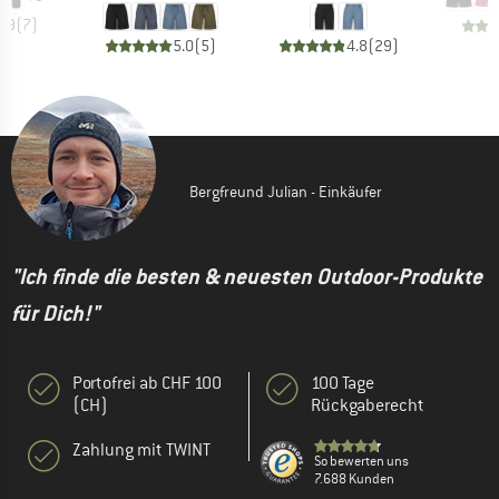
4.9
(
7
)
5.0
(
5
)
4.8
(
29
)
Bergfreund Julian - Einkäufer
"Ich finde die besten & neuesten Outdoor-Produkte
für Dich!"
Portofrei ab CHF 100
100 Tage
(CH)
Rückgaberecht
Zahlung mit TWINT
So bewerten uns
7.688 Kunden