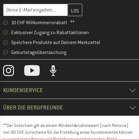
Gib hier deine E-Mail-Adresse ein und erstelle im nächsten Schri
E-Mail-Adresse
10 CHF Willkommensrabatt **
Exklusiver Zugang zu Rabattaktionen
Speichere Produkte auf Deinem Merkzettel
Geburtstagsüberraschung
KUNDENSERVICE
ÜBER DIE BERGFREUNDE
**Der Gutschein gilt ab einem Mindestabnahmewert (nach Retoure)
von 80 CHF. Gutscheine für die Erstellung eines Kundenkontos können