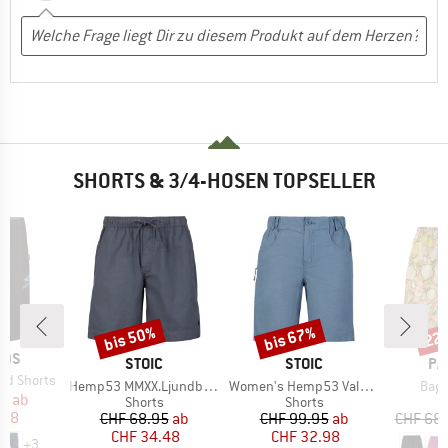
SHORTS & 3/4-HOSEN TOPSELLER
bis 50%
bis 67%
22
Rabatt
Rabatt
Raba
IDS
MARKE
MARKE
MA
STOIC
STOIC
PA
nd Shorts
Artikel
Artikel
Artik
Hemp53 MMXX.Ljundby Shorts
Women's Hemp53 ValenSt. Shorts
Bagg
eis
duzierter Preis
95
ab
Produktgruppe
Produktgruppe
Shorts
Shorts
.58
Preis
reduzierter Preis
Preis
reduzierter Preis
CHF 68.95
ab
CHF 99.95
ab
CHF 68
CHF 34.48
CHF 32.98
+
3