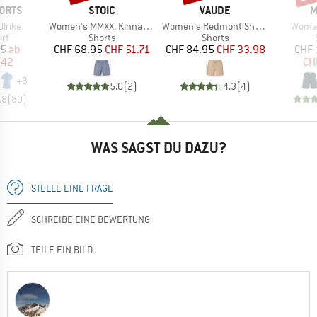
MARKE
MARKE
M
ORTS
STOIC
VAUDE
M
Artikel
Artikel
Artikel
lrike
Women's MMXX. Kinna Jeans Shorts
Women's Redmont Shorts III
Women
tgruppe
Produktgruppe
Produktgruppe
irt
Shorts
Shorts
eis
duzierter Preis
Preis
reduzierter Preis
Preis
reduzierter Preis
95
ab
CHF 68.95
CHF 51.71
CHF 84.95
CHF 33.98
CHF 
.42
CH
+
3
5.0
(
2
)
4.3
(
4
)
.8
(
80
)
WAS SAGST DU DAZU?
STELLE EINE FRAGE
SCHREIBE EINE BEWERTUNG
TEILE EIN BILD