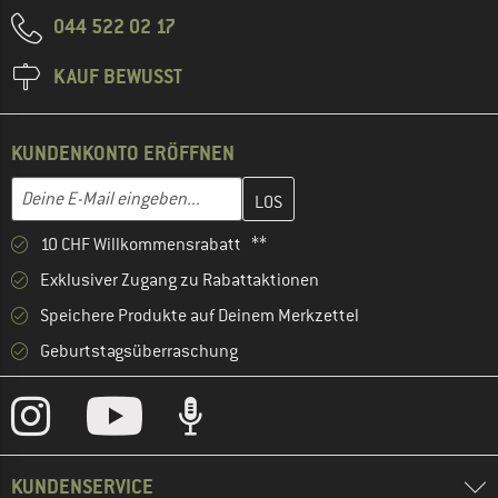
044 522 02 17
KAUF BEWUSST
KUNDENKONTO ERÖFFNEN
Gib hier deine E-Mail-Adresse ein und erstelle im nächsten Schri
E-Mail-Adresse
10 CHF Willkommensrabatt **
Exklusiver Zugang zu Rabattaktionen
Speichere Produkte auf Deinem Merkzettel
Geburtstagsüberraschung
KUNDENSERVICE