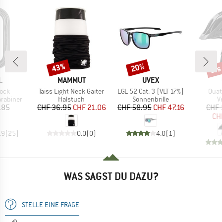
bis
43%
20%
Rabatt
Rabatt
Raba
E
MARKE
MARKE
L
MAMMUT
UVEX
Artikel
Artikel
Artik
Lock
Taiss Light Neck Gaiter
LGL 52 Cat. 3 (VLT 17%)
Quat
pe
Produktgruppe
Produktgruppe
P
arabiner
Halstuch
Sonnenbrille
V
eis
Preis
reduzierter Preis
Preis
reduzierter Preis
.85
CHF 36.95
CHF 21.06
CHF 58.95
CHF 47.16
CHF 
CH
.9
(
25
)
0.0
(
0
)
4.0
(
1
)
WAS SAGST DU DAZU?
STELLE EINE FRAGE