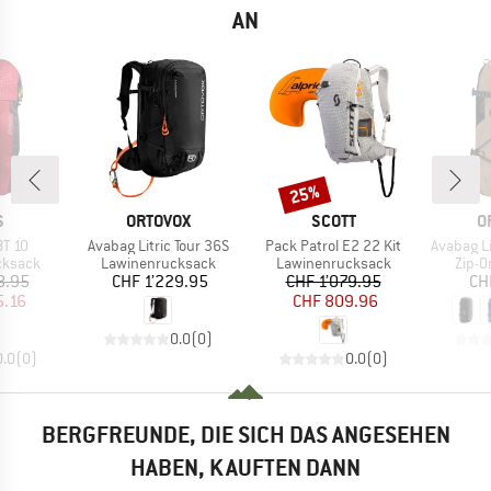
AN
25%
Rabatt
E
MARKE
MARKE
M
S
ORTOVOX
SCOTT
O
Artikel
Artikel
Artikel
BT 10
Avabag Litric Tour 36S
Pack Patrol E2 22 Kit
Avabag Li
uppe
Produktgruppe
Produktgruppe
Prod
cksack
Lawinenrucksack
Lawinenrucksack
Zip-O
eis
duzierter Preis
Preis
Preis
reduzierter Preis
8.95
CHF 1’229.95
CHF 1’079.95
CH
5.16
CHF 809.96
0.0
(
0
)
0.0
(
0
)
0.0
(
0
)
BERGFREUNDE, DIE SICH DAS ANGESEHEN
HABEN, KAUFTEN DANN