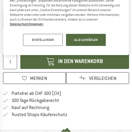
den „Einstellungen“ anpassen und einzelne Kategorien auswählen. Deine
Einwilligung ist freiwillig, für die Nutzung dieser Website nicht notwendig und
Farbe:
Sapphire
kann jederzeit unter „Cookie Einstellungen“ im unteren Bereich unserer
Webseite widerrufen oder erstmals vergeben werden. Weitere Informationen,
auch zu Risiken der Drittlandstransfers, findest du in unseren
Datenschutzhinweisen
.
10%
15%
EINSTELLUNGEN
ALLE AUSWÄHLEN
Der Link öffnet sich in einer Infobox und beinhaltet
Lieferzeit: 3-5 Werktage
Menge:
IN DEN WARENKORB
MERKEN
VERGLEICHEN
Finde mehr Informationen zu den Ver
Portofrei ab CHF 100 (CH)
Gehe hier zu den Rückgabe-Richtlinie
100 Tage Rückgaberecht
Finde die Zahlungs-Infos hier! Öffnet sich 
Kauf auf Rechnung
Finde alle Infos hier!
Trusted Shops Käuferschutz