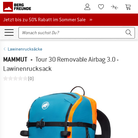
Zum Kundenkonto
Zum 
Zum Merkzettel.
Zum Produk
Jetzt bis zu 50% Rabatt im Sommer Sale
Jetzt bis zu 50% Rabatt im Sommer Sale »
Lawinenrucksäcke
MAMMUT
-
Tour 30 Removable Airbag 3.0 -
Lawinenrucksack
(0)