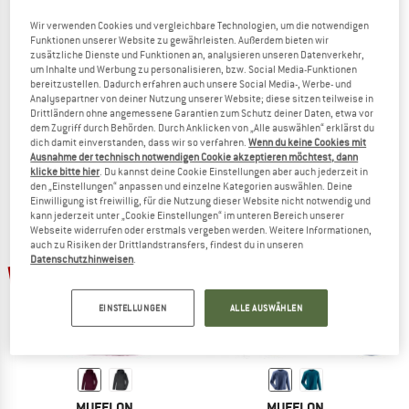
Wir verwenden Cookies und vergleichbare Technologien, um die notwendigen
Funktionen unserer Website zu gewährleisten. Außerdem bieten wir
zusätzliche Dienste und Funktionen an, analysieren unseren Datenverkehr,
um Inhalte und Werbung zu personalisieren, bzw. Social Media-Funktionen
MUFFLON
MUFFLON
bereitzustellen. Dadurch erfahren auch unsere Social Media-, Werbe- und
Lucca
Viktor
Analysepartner von deiner Nutzung unserer Website; diese sitzen teilweise in
Merinopullover
Wollpullover
Drittländern ohne angemessene Garantien zum Schutz deiner Daten, etwa vor
CHF 264.95
ab CHF 189.47
dem Zugriff durch Behörden. Durch Anklicken von „Alle auswählen“ erklärst du
dich damit einverstanden, dass wir so verfahren.
Wenn du keine Cookies mit
4,6
(24)
5,0
(6)
Ausnahme der technisch notwendigen Cookie akzeptieren möchtest, dann
klicke bitte hier
. Du kannst deine Cookie Einstellungen aber auch jederzeit in
den „Einstellungen“ anpassen und einzelne Kategorien auswählen. Deine
Einwilligung ist freiwillig, für die Nutzung dieser Website nicht notwendig und
kann jederzeit unter „Cookie Einstellungen“ im unteren Bereich unserer
Webseite widerrufen oder erstmals vergeben werden. Weitere Informationen,
auch zu Risiken der Drittlandstransfers, findest du in unseren
Datenschutzhinweisen
.
bis 25%
bis 35%
EINSTELLUNGEN
ALLE AUSWÄHLEN
MUFFLON
MUFFLON