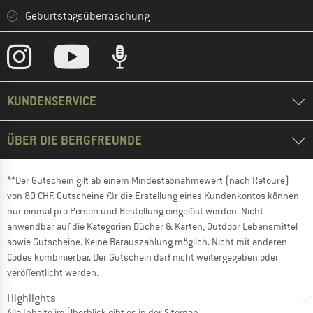
Geburtstagsüberraschung
KUNDENSERVICE
ÜBER DIE BERGFREUNDE
**Der Gutschein gilt ab einem Mindestabnahmewert (nach Retoure)
von 80 CHF. Gutscheine für die Erstellung eines Kundenkontos können
nur einmal pro Person und Bestellung eingelöst werden. Nicht
anwendbar auf die Kategorien Bücher & Karten, Outdoor Lebensmittel
sowie Gutscheine. Keine Barauszahlung möglich. Nicht mit anderen
Codes kombinierbar. Der Gutschein darf nicht weitergegeben oder
veröffentlicht werden.
Highlights
Alle Inhalte im Überblick gibt es in der
Sitemap
.