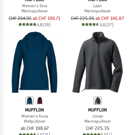
Women's Sina
Leon
Merinopullover
Merinopullover
CHF 264.95
ab CHF 198.71
CHF 225.95
ab CHF 146.87
4,8
(39)
4,6
(27)
MUFFLON
MUFFLON
Women's Kusa
Jonas
Wollpullover
Merinopullover
ab CHF 198.67
CHF 225.35
4,6
(21)
5,0
(1)