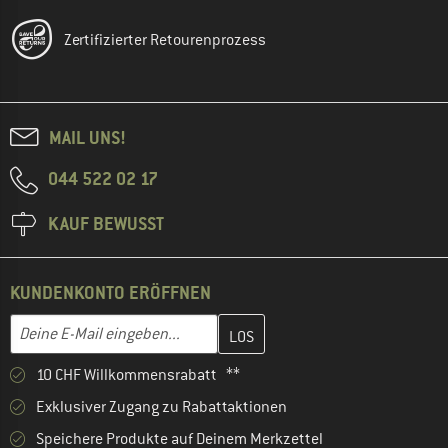
Zertifizierter Retourenprozess
MAIL UNS!
044 522 02 17
KAUF BEWUSST
KUNDENKONTO ERÖFFNEN
Gib hier deine E-Mail-Adresse ein und erstelle im nächsten Schri
E-Mail-Adresse
10 CHF Willkommensrabatt **
Exklusiver Zugang zu Rabattaktionen
Speichere Produkte auf Deinem Merkzettel