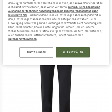
dem Zugriff durch Behörden. Durch Anklicken von „Alle auswählen“ erklärst du
dich damit einverstanden, dass wir so verfahren.
Wenn du keine Cookies mit
MONTURA
-
Women's Poison Pants -
Ausnahme der technisch notwendigen Cookie akzeptieren möchtest, dann
klicke bitte hier
. Du kannst deine Cookie Einstellungen aber auch jederzeit in
Skitourenhose
den „Einstellungen“ anpassen und einzelne Kategorien auswählen. Deine
Einwilligung ist freiwillig, für die Nutzung dieser Website nicht notwendig und
(0)
kann jederzeit unter „Cookie Einstellungen“ im unteren Bereich unserer
Webseite widerrufen oder erstmals vergeben werden. Weitere Informationen,
auch zu Risiken der Drittlandstransfers, findest du in unseren
Datenschutzhinweisen
.
EINSTELLUNGEN
ALLE AUSWÄHLEN