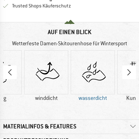
Finde alle Infos hier!
Trusted Shops Käuferschutz
AUF EINEN BLICK
Wetterfeste Damen-Skitourenhose für Wintersport
0 g
winddicht
wasserdicht
Kuns
MATERIALINFOS & FEATURES