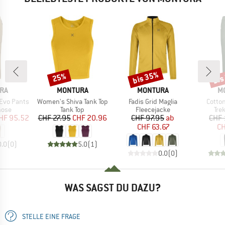
bis 35%
bis
25%
Rabatt
Rabatt
Raba
MARKE
MARKE
M
RA
MONTURA
MONTURA
M
Artikel
Artikel
Artikel
Evo Pants
Women's Shiva Tank Top
Fadis Grid Maglia
Cotto
gruppe
Produktgruppe
Produktgruppe
Pro
hose
Tank Top
Fleecejacke
Tre
eis
duzierter Preis
Preis
reduzierter Preis
Preis
reduzierter Preis
HF 95.52
CHF 27.95
CHF 20.96
CHF 97.95
ab
CHF 
CHF 63.67
CH
0.0
(
0
)
5.0
(
1
)
0.0
(
0
)
WAS SAGST DU DAZU?
STELLE EINE FRAGE