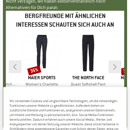
Nicht verzagen, wir haben selbstverständlich noch
Alternativen für Dich parat:
BERGFREUNDE MIT ÄHNLICHEN
INTERESSEN SCHAUTEN SICH AUCH AN
35%
35
Rabatt
Raba
KE
MARKE
MAIER SPORTS
MARKE
THE NORTH FACE
MAR
MAIE
ster 3W18596N
Artikel
Women's Charlotte
Artikel
Quest Softshell Pant
A
ktgruppe
se
Produktgruppe
Winterhose
Produktgruppe
Softshellhose
Pr
Wi
95
eis
duzierter Preis
ab
CHF 127.95
Preis
reduzierter Preis
ab
CHF 94.95
Preis
CHF 
.78
CHF 83.17
CH
Wir verwenden Cookies und vergleichbare Technologien, um die notwendigen
Funktionen unserer Website zu gewährleisten. Außerdem bieten wir
+
6
5.0
(
2
)
zusätzliche Dienste und Funktionen an, analysieren unseren Datenverkehr,
4.0
(
4
)
4.4
(
37
)
um Inhalte und Werbung zu personalisieren, bzw. Social Media-Funktionen
bereitzustellen. Dadurch erfahren auch unsere Social Media-, Werbe- und
Analysepartner von deiner Nutzung unserer Website; diese sitzen teilweise in
Drittländern ohne angemessene Garantien zum Schutz deiner Daten, etwa vor