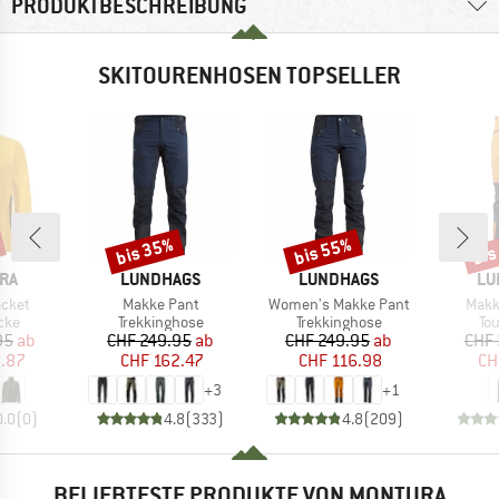
PRODUKTBESCHREIBUNG
SKITOURENHOSEN TOPSELLER
bis 35%
bis 55%
bis
Rabatt
Rabatt
Raba
MARKE
MARKE
MA
RA
LUNDHAGS
LUNDHAGS
LU
Artikel
Artikel
Artik
acket
Makke Pant
Women's Makke Pant
Makk
gruppe
Produktgruppe
Produktgruppe
Pr
cke
Trekkinghose
Trekkinghose
To
eis
duzierter Preis
Preis
reduzierter Preis
Preis
reduzierter Preis
95
ab
CHF 249.95
ab
CHF 249.95
ab
CHF 
3.87
CHF 162.47
CHF 116.98
CH
+
3
+
1
0.0
(
0
)
4.8
(
333
)
4.8
(
209
)
BELIEBTESTE PRODUKTE VON MONTURA