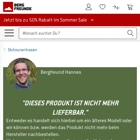
Zum Kundenkonto
Zum 
Zum Merkzettel.
Zum Produk
Jetzt bis zu 50% Rabatt im Sommer Sale
Jetzt bis zu 50% Rabatt im Sommer Sale »
Skitourenhosen
Bergfreund Hannes
"DIESES PRODUKT IST NICHT MEHR
LIEFERBAR."
Entweder es handelt sich hierbei um ein älteres Modell oder
wir können bzw. werden das Produkt nicht mehr beim
Hersteller nachbestellen.