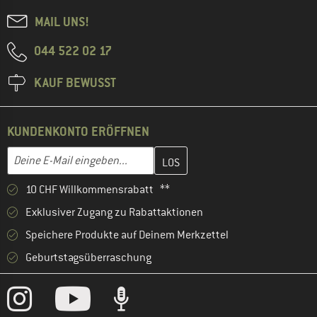
MAIL UNS!
044 522 02 17
KAUF BEWUSST
KUNDENKONTO ERÖFFNEN
Gib hier deine E-Mail-Adresse ein und erstelle im nächsten Schri
E-Mail-Adresse
10 CHF Willkommensrabatt **
Exklusiver Zugang zu Rabattaktionen
Speichere Produkte auf Deinem Merkzettel
Geburtstagsüberraschung