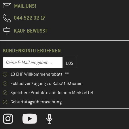
MAIL UNS!
044 522 02 17
KAUF BEWUSST
KUNDENKONTO ERÖFFNEN
Gib hier deine E-Mail-Adresse ein und erstelle im nächsten Schri
E-Mail-Adresse
10 CHF Willkommensrabatt **
Exklusiver Zugang zu Rabattaktionen
Speichere Produkte auf Deinem Merkzettel
Geburtstagsüberraschung