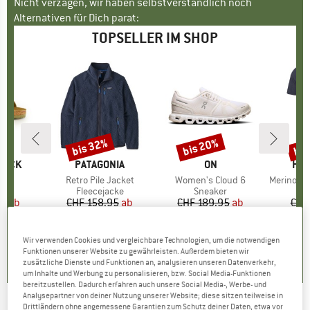
Nicht verzagen, wir haben selbstverständlich noch
Alternativen für Dich parat:
TOPSELLER IM SHOP
bis 32%
bis 20%
bis
Rabatt
Rabatt
Raba
TOCK
MARKE
PATAGONIA
MARKE
ON
MA
HEB
 BF
Artikel
Retro Pile Jacket
Artikel
Women's Cloud 6
Artikel
MerinoMix150 Pi
tgruppe
en
Produktgruppe
Fleecejacke
Produktgruppe
Sneaker
Pr
Me
95
eis
duzierter Preis
ab
CHF 158.95
Preis
reduzierter Preis
ab
CHF 189.95
Preis
reduzierter Preis
ab
CHF
.96
CHF 108.09
CHF 151.96
CH
+
6
+
1
+
9
Wir verwenden Cookies und vergleichbare Technologien, um die notwendigen
.8
(
20
)
4.6
(
71
)
4.7
(
48
)
Funktionen unserer Website zu gewährleisten. Außerdem bieten wir
zusätzliche Dienste und Funktionen an, analysieren unseren Datenverkehr,
um Inhalte und Werbung zu personalisieren, bzw. Social Media-Funktionen
bereitzustellen. Dadurch erfahren auch unsere Social Media-, Werbe- und
Analysepartner von deiner Nutzung unserer Website; diese sitzen teilweise in
Drittländern ohne angemessene Garantien zum Schutz deiner Daten, etwa vor