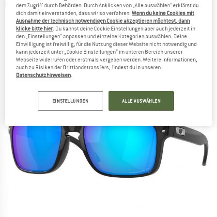
OAKLEY
-
Holbrook Prizm Polarized S3 (VLT
dem Zugriff durch Behörden. Durch Anklicken von „Alle auswählen“ erklärst du
dich damit einverstanden, dass wir so verfahren.
Wenn du keine Cookies mit
12%) - Sonnenbrille
Ausnahme der technisch notwendigen Cookie akzeptieren möchtest, dann
klicke bitte hier
. Du kannst deine Cookie Einstellungen aber auch jederzeit in
(0)
den „Einstellungen“ anpassen und einzelne Kategorien auswählen. Deine
Einwilligung ist freiwillig, für die Nutzung dieser Website nicht notwendig und
kann jederzeit unter „Cookie Einstellungen“ im unteren Bereich unserer
Webseite widerrufen oder erstmals vergeben werden. Weitere Informationen,
auch zu Risiken der Drittlandstransfers, findest du in unseren
Datenschutzhinweisen
.
EINSTELLUNGEN
ALLE AUSWÄHLEN