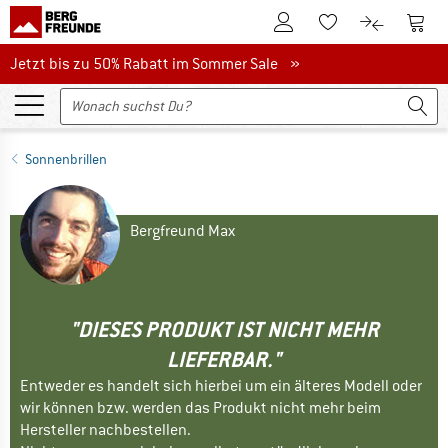
Zum Kundenkonto
Zum 
Zum Merkzettel.
Zum Produk
Jetzt bis zu 50% Rabatt im Sommer Sale
Jetzt bis zu 50% Rabatt im Sommer Sale »
Sonnenbrillen
Bergfreund Max
"DIESES PRODUKT IST NICHT MEHR
LIEFERBAR."
Entweder es handelt sich hierbei um ein älteres Modell oder
wir können bzw. werden das Produkt nicht mehr beim
Hersteller nachbestellen.