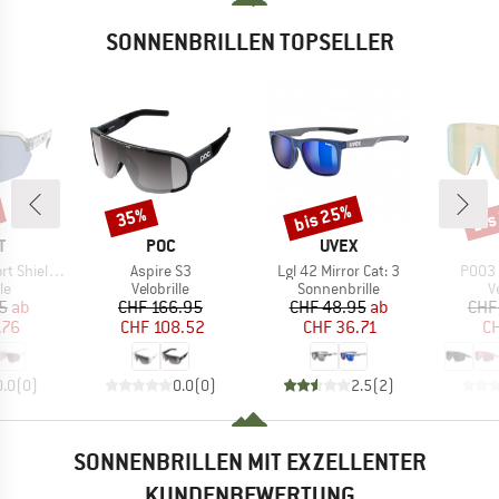
SONNENBRILLEN TOPSELLER
bis 25%
bis
35%
Rabatt
Rabatt
Raba
E
MARKE
MARKE
T
POC
UVEX
Artikel
Artikel
Artike
Shield S3
Aspire S3
Lgl 42 Mirror Cat: 3
P003 
tgruppe
Produktgruppe
Produktgruppe
P
le
Velobrille
Sonnenbrille
V
eis
duzierter Preis
Preis
reduzierter Preis
Preis
reduzierter Preis
5
ab
CHF 166.95
CHF 48.95
ab
CHF
.76
CHF 108.52
CHF 36.71
CH
0.0
(
0
)
0.0
(
0
)
2.5
(
2
)
SONNENBRILLEN MIT EXZELLENTER
KUNDENBEWERTUNG