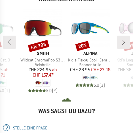
bis 30%
20%
20
Rabatt
Rabatt
Raba
KE
MARKE
MARKE
SMITH
ALPINA
Artikel
Artikel
Artikel
Cat. 3
Wildcat ChromaPop S3 (VLT 15%) + S0 (VLT 90%)
Kid's Flexxy Cool I Ceramic Mirror Cat 3
Kid's Loo
tgruppe
Produktgruppe
Produktgruppe
Pro
le
Velobrille
Sonnenbrille
Son
eis
duzierter Preis
Preis
reduzierter Preis
Preis
reduzierter Preis
95
ab
CHF 224.95
ab
CHF 28.95
CHF 23.16
CHF 38
.71
CHF 157.47
5.0
(
3
)
5.0
(
1
)
5.0
(
2
)
WAS SAGST DU DAZU?
STELLE EINE FRAGE