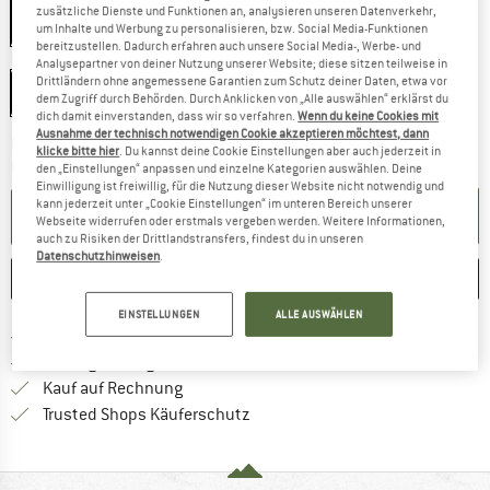
zusätzliche Dienste und Funktionen an, analysieren unseren Datenverkehr,
um Inhalte und Werbung zu personalisieren, bzw. Social Media-Funktionen
bereitzustellen. Dadurch erfahren auch unsere Social Media-, Werbe- und
Grösse:
60 l
Analysepartner von deiner Nutzung unserer Website; diese sitzen teilweise in
Drittländern ohne angemessene Garantien zum Schutz deiner Daten, etwa vor
60 l
dem Zugriff durch Behörden. Durch Anklicken von „Alle auswählen“ erklärst du
dich damit einverstanden, dass wir so verfahren.
Wenn du keine Cookies mit
Ausnahme der technisch notwendigen Cookie akzeptieren möchtest, dann
Der Link öffnet sich in einer Infobox und bei
Lieferzeit: 3-5 Werktage
klicke bitte hier
. Du kannst deine Cookie Einstellungen aber auch jederzeit in
Menge:
den „Einstellungen“ anpassen und einzelne Kategorien auswählen. Deine
Einwilligung ist freiwillig, für die Nutzung dieser Website nicht notwendig und
kann jederzeit unter „Cookie Einstellungen“ im unteren Bereich unserer
IN DEN WARENKORB
Webseite widerrufen oder erstmals vergeben werden. Weitere Informationen,
auch zu Risiken der Drittlandstransfers, findest du in unseren
Datenschutzhinweisen
.
MERKEN
VERGLEICHEN
EINSTELLUNGEN
ALLE AUSWÄHLEN
Finde mehr Informationen zu den Ver
Portofrei ab CHF 100 (CH)
Gehe hier zu den Rückgabe-Richtlinie
100 Tage Rückgaberecht
Finde die Zahlungs-Infos hier! Öffnet sich 
Kauf auf Rechnung
Finde alle Infos hier!
Trusted Shops Käuferschutz