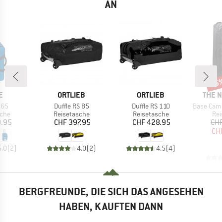
AN
15
Raba
E
MARKE
MARKE
MARK
E
ORTLIEB
ORTLIEB
THE 
Artikel
Artikel
Artikel
 65
Duffle RS 85
Duffle RS 110
Base Camp Ro
gruppe
Produktgruppe
Produktgruppe
Pro
sche
Reisetasche
Reisetasche
Rei
eis
Preis
Preis
9.95
CHF 397.95
CHF 428.95
CH
CH
5.0
(
2
)
4.0
(
2
)
4.5
(
4
)
BERGFREUNDE, DIE SICH DAS ANGESEHEN
HABEN, KAUFTEN DANN