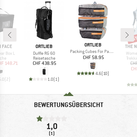
15
Raba
MARKE
ORTLIEB
MARKE
MARK
 FACE
ORTLIEB
THE 
Artikel
Packing Cubes For Panniers
Artikel
Artikel
ar Box L
Duffle RG 60
Women
Preis
CHF 58.95
gruppe
Produktgruppe
Produ
sche
Reisetasche
Trekk
eis
duzierter Preis
Preis
HF 148.71
CHF 438.95
CH
CH
4.6
(
10
)
5.0
(
2
)
1.0
(
1
)
BEWERTUNGSÜBERSICHT
1,0
(1)