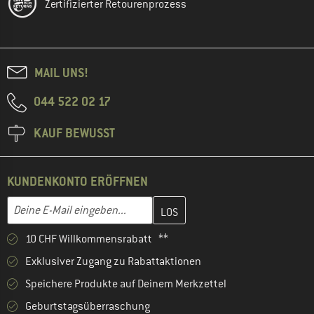
Zertifizierter Retourenprozess
MAIL UNS!
044 522 02 17
KAUF BEWUSST
KUNDENKONTO ERÖFFNEN
Gib hier deine E-Mail-Adresse ein und erstelle im nächsten Schri
E-Mail-Adresse
10 CHF Willkommensrabatt **
Exklusiver Zugang zu Rabattaktionen
Speichere Produkte auf Deinem Merkzettel
Geburtstagsüberraschung