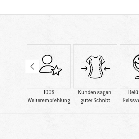
32 g
100%
Kunden sagen:
Belü
Weiterempfehlung
guter Schnitt
Reissv