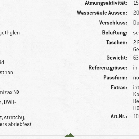
Atmungsaktivität:
15
Wassersäule Aussen:
n
2
Verschluss:
Do
Belüftung:
lyethylen
se
Taschen:
2 
Ge
Gewicht:
63
id
Referenzgrösse:
in
asthan
Passform:
no
Extras:
in
mizax NX
Ka
Be
n, DWR-
Hü
Art.Nr.:
10
, stretchy,
rs abriebfest