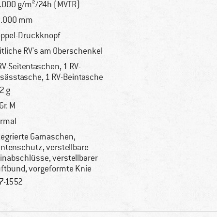
.000 g/m²/24h (MVTR)
0.000 mm
ppel-Druckknopf
itliche RV's am Oberschenkel
RV-Seitentaschen, 1 RV-
sässtasche, 1 RV-Beintasche
2 g
 Gr. M
rmal
tegrierte Gamaschen,
ntenschutz, verstellbare
inabschlüsse, verstellbarer
ftbund, vorgeformte Knie
7-1552