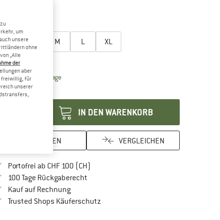
25%
 zu
össe wählen:
erkehr, um
 auch unsere
XS
S
M
L
XL
rittländern ohne
von „Alle
rössentabelle
ahme der
tellungen aber
Der Link öffnet sich in einer Infobox und beinhaltet Lie
eferzeit: 3-5 Werktage
reiwillig, für
ereich unserer
enge:
dstransfers,
IN DEN WARENKORB
MERKEN
VERGLEICHEN
Finde mehr Informationen zu den Versan
Portofrei ab CHF 100 (CH)
Gehe hier zu den Rückgabe-Richtlinien Öf
100 Tage Rückgaberecht
Finde die Zahlungs-Infos hier! Öffnet sich in 
Kauf auf Rechnung
Finde alle Infos hier!
Trusted Shops Käuferschutz