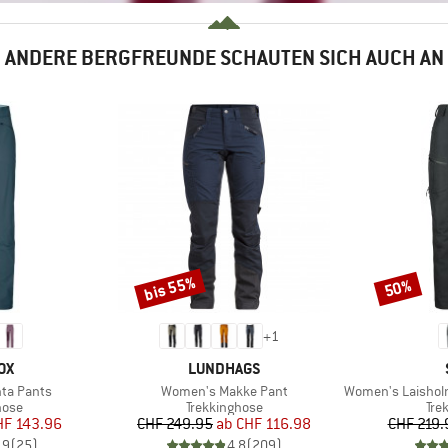
ANDERE BERGFREUNDE SCHAUTEN SICH AUCH AN
bis 55%
50%
Rabatt
Rabatt
+
1
MARKE
OX
LUNDHAGS
Artikel
Artikel
ta Pants
Women's Makke Pant
Women's LaisholmSt.
gruppe
Produktgruppe
Pro
hose
Trekkinghose
Tre
eis
duzierter Preis
Preis
reduzierter Preis
HF 143.96
CHF 249.95
ab
CHF 116.98
CHF 219.
.9
(
25
)
4.8
(
209
)