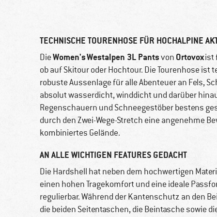
TECHNISCHE TOURENHOSE FÜR HOCHALPINE AKT
Women's Westalpen 3L Pants
Ortovox
Die
von
ist
ob auf Skitour oder Hochtour. Die Tourenhose ist t
robuste Aussenlage für alle Abenteuer an Fels, S
absolut wasserdicht, winddicht und darüber hina
Regenschauern und Schneegestöber bestens gesch
durch den Zwei-Wege-Stretch eine angenehme Bew
kombiniertes Gelände.
AN ALLE WICHTIGEN FEATURES GEDACHT
Die Hardshell hat neben dem hochwertigen Materia
einen hohen Tragekomfort und eine ideale Passfo
regulierbar. Während der Kantenschutz an den Bei
die beiden Seitentaschen, die Beintasche sowie di