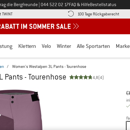
Ruf uns an unter
rag die Bergfreunde
|
044 522 02 17
FAQ & Hilfe
Bestellstatus
Finde die Zahlungs-Infos hier! Öffnet sich in einer Infobox
Gehe h
t TWINT
100 Tage Rückgaberecht
stung
Klettern
Velo
Winter
Alle Sportarten
Marke
en
/
Women's Westalpen 3L Pants - Tourenhose
 Pants - Tourenhose
4,8
(4)
Ur
Pr
C
in
Fa