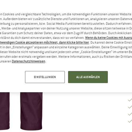
n Cookies und vergleichbare Technologien, um die notwendigen Funktionen unserer Website
Gr
n. Außerdem bieten wir zusätzliche Dienste und Funktionen an, analysieren unseren Datenv
Werbung zu personalisieren, bzw. Social Media-Funktionen bereitzustellen. Dadurch erfahren
, Werbe- und Analysepartner von deiner Nutzung unserer Website; diese sitzen teilweise in D
Garantien zum Schutz deiner Daten, etwa vor dem Zugriff durch Behörden. Durch Anklicken 
G
rklärst du dich damit einverstanden, dass wir so verfahren.
Wenn du keine Cookies mit Ausn
twendigen Cookie akzeptieren möchtest, dann klicke bitte hier
. Du kannst deine Cookie Eins
Li
t in den „Einstellungen“ anpassen und einzelne Kategorien auswählen. Deine Einwilligung ist f
dieser Website nicht notwendig und kann jederzeit unter „Cookie Einstellungen“ im unteren B
M
errufen oder erstmals vergeben werden. Weitere Informationen, auch zu Risiken der Drittlan
n unseren
Datenschutzhinweisen
.
EINSTELLUNGEN
ALLE AUSWÄHLEN