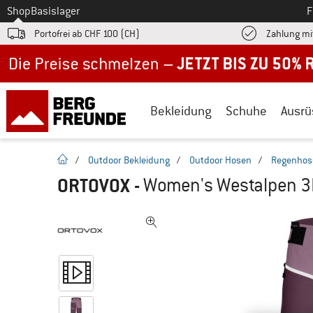
Zum
Shop
Basislager
F
Portofrei ab CHF 100 (CH)
Zahlung mi
Jetzt bis zu 50% Rabatt im Sommer Sale
Bekleidung
Schuhe
Ausrü
Startseite
/
Outdoor Bekleidung
/
Outdoor Hosen
/
Regenhos
ORTOVOX
-
Women's Westalpen 3L