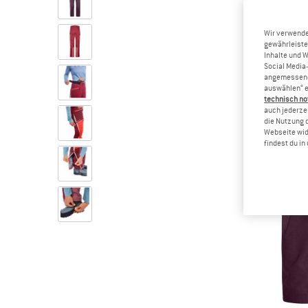
Wir verwende
gewährleiste
Inhalte und 
Social Media-
angemessene 
auswählen“ e
technisch no
auch jederzei
die Nutzung 
Webseite wid
findest du i