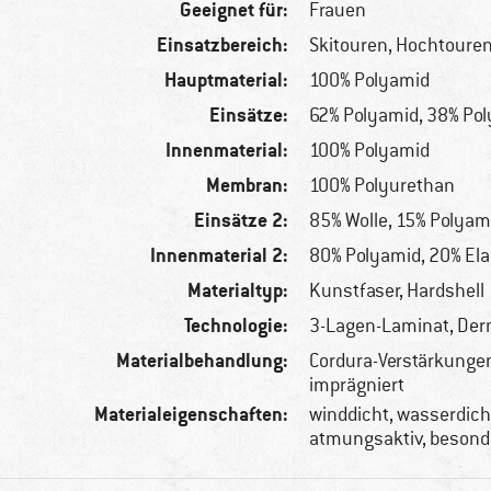
Geeignet für:
Frauen
Einsatzbereich:
Skitouren, Hochtoure
Hauptmaterial:
100% Polyamid
Einsätze:
62% Polyamid, 38% Po
Innenmaterial:
100% Polyamid
Membran:
100% Polyurethan
Einsätze 2:
85% Wolle, 15% Polyam
Innenmaterial 2:
80% Polyamid, 20% El
Materialtyp:
Kunstfaser, Hardshell
Technologie:
3-Lagen-Laminat, Der
Materialbehandlung:
Cordura-Verstärkunge
imprägniert
Materialeigenschaften:
winddicht, wasserdicht
atmungsaktiv, besonde