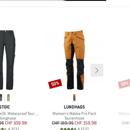
50%
50%
Rabatt
Rabat
MARKE
MARKE
STOIC
LUNDHAGS
Artikel
Artikel
 Waterproof Tour Pants
Women's Makke Pro Pant
Women'
duktgruppe
Produktgruppe
kkinghose
Tourenhose
Preis
reduzierter Preis
Preis
reduzierter Preis
95
CHF 109.98
CHF 319.95
CHF 159.98
CHF
4.3
(
3
)
4.5
(
2
)