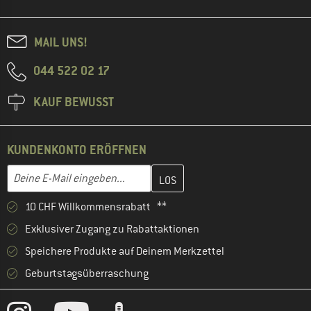
MAIL UNS!
044 522 02 17
KAUF BEWUSST
KUNDENKONTO ERÖFFNEN
Gib hier deine E-Mail-Adresse ein und erstelle im nächsten Schri
E-Mail-Adresse
10 CHF Willkommensrabatt **
Exklusiver Zugang zu Rabattaktionen
Speichere Produkte auf Deinem Merkzettel
Geburtstagsüberraschung