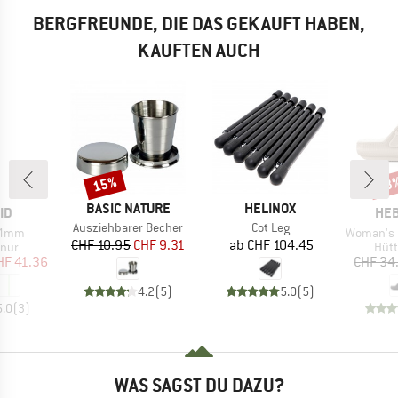
BERGFREUNDE, DIE DAS GEKAUFT HABEN,
KAUFTEN AUCH
15%
73
Rabatt
Raba
MARKE
MARKE
BASIC NATURE
HELINOX
MA
ID
HEB
Artikel
Artikel
Ausziehbarer Becher
Cot Leg
Artikel
 4mm
Woman's RedwoodH
Preis
reduzierter Preis
Preis
CHF 10.95
CHF 9.31
ab
CHF 104.45
gruppe
Prod
nur
Hüt
eis
duzierter Preis
HF 41.36
CHF 34
4.2
(
5
)
5.0
(
5
)
5.0
(
3
)
WAS SAGST DU DAZU?