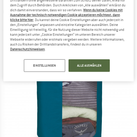
Drittländern ohne angemessene Garantien zum Schutz deiner Daten, etwa vor
dem Zugriff durch Behörden. Durch Anklicken von „Alle auswählen“ erklärst du
dich damit einverstanden, dass wir so verfahren.
Wenn du keine Cookies mit
OSPREY
-
Dry Sack 35 with Window -
Ausnahme der technisch notwendigen Cookie akzeptieren möchtest, dann
Packsack
klicke bitte hier
. Du kannst deine Cookie Einstellungen aber auch jederzeit in
den „Einstellungen“ anpassen und einzelne Kategorien auswählen. Deine
Einwilligung ist freiwillig, für die Nutzung dieser Website nicht notwendig und
(0)
kann jederzeit unter „Cookie Einstellungen“ im unteren Bereich unserer
Webseite widerrufen oder erstmals vergeben werden. Weitere Informationen,
auch zu Risiken der Drittlandstransfers, findest du in unseren
Datenschutzhinweisen
.
EINSTELLUNGEN
ALLE AUSWÄHLEN