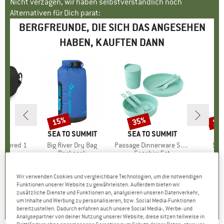
Nicht verzagen, wir haben selbstverständlich noch
Alternativen für Dich parat:
BERGFREUNDE, DIE SICH DAS ANGESEHEN
HABEN, KAUFTEN DANN
15%
35%
15
Rabatt
Rabatt
Raba
E
EY
MARKE
SEA TO SUMMIT
MARKE
SEA TO SUMMIT
M
T
ippered 1
Artikel
Big River Dry Bag
Artikel
Passage Dinnerware Set 1 Person (7 Piece)
Arti
Sqz
ktgruppe
e
Produktgruppe
Packsack
Produktgruppe
Geschirr-Set
P
P
.95
eis
CHF 33.95
Preis
reduzierter Preis
ab
CHF 48.95
Preis
reduzierter Preis
CHF 31.82
CHF
CHF 28.86
CH
Wir verwenden Cookies und vergleichbare Technologien, um die notwendigen
Funktionen unserer Website zu gewährleisten. Außerdem bieten wir
4.5
(
2
)
0.0
(
0
)
zusätzliche Dienste und Funktionen an, analysieren unseren Datenverkehr,
4.9
(
26
)
um Inhalte und Werbung zu personalisieren, bzw. Social Media-Funktionen
bereitzustellen. Dadurch erfahren auch unsere Social Media-, Werbe- und
Analysepartner von deiner Nutzung unserer Website; diese sitzen teilweise in