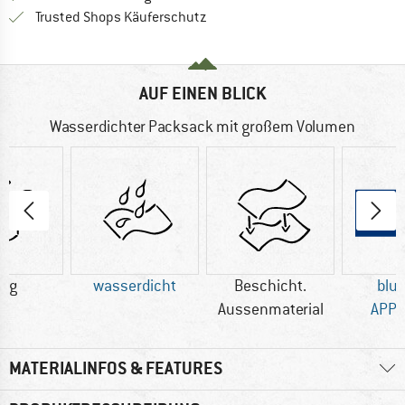
Finde alle Infos hier!
Trusted Shops Käuferschutz
AUF EINEN BLICK
Wasserdichter Packsack mit großem Volumen
8 g
wasserdicht
Beschicht.
blu
Aussenmaterial
APP
MATERIALINFOS & FEATURES