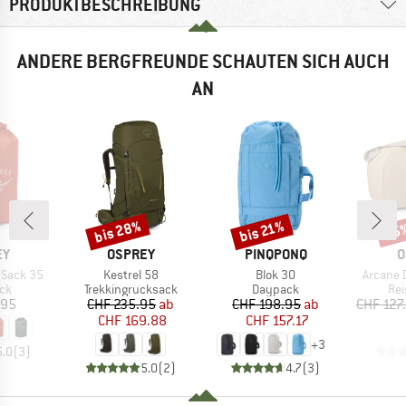
PRODUKTBESCHREIBUNG
ANDERE BERGFREUNDE SCHAUTEN SICH AUCH
AN
bis 28%
bis 21%
35
Rabatt
Rabatt
Raba
E
MARKE
MARKE
M
EY
OSPREY
PINQPONQ
O
Artikel
Artikel
Artikel
y Sack 35
Kestrel 58
Blok 30
Arcane 
tgruppe
Produktgruppe
Produktgruppe
Pro
ck
Trekkingrucksack
Daypack
Rei
eis
Preis
reduzierter Preis
Preis
reduzierter Preis
.95
CHF 235.95
ab
CHF 198.95
ab
CHF 127
CHF 169.88
CHF 157.17
+
3
5.0
(
3
)
5.0
(
2
)
4.7
(
3
)