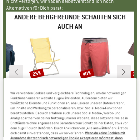
Nicht verzagen, wir haben selbstverständlich noch
Alternativen für Dich parat:
ANDERE BERGFREUNDE SCHAUTEN SICH
AUCH AN
25%
40%
35
Rabatt
Rabatt
Raba
LL
MARKE
OUTWELL
MARKE
OXBOW
l
l
Artikel
Sauntons Lux Sunburst
Artikel
Beachbreak Boardshort
Artikel
Aussie 
Wir verwenden Cookies und vergleichbare Technologien, um die notwendigen
ktgruppe
ox
Produktgruppe
Campingstuhl
Produktgruppe
Boardshorts
Funktionen unserer Website zu gewährleisten. Außerdem bieten wir
eis
duzierter Preis
HF 11.86
CHF 38.95
Preis
reduzierter Preis
CHF 29.21
CHF 56.95
Preis
reduzierter Preis
CHF 34.17
CHF 37
zusätzliche Dienste und Funktionen an, analysieren unseren Datenverkehr,
um Inhalte und Werbung zu personalisieren, bzw. Social Media-Funktionen
bereitzustellen. Dadurch erfahren auch unsere Social Media-, Werbe- und
0.0
(
0
)
0.0
(
0
)
0.0
(
0
)
Analysepartner von deiner Nutzung unserer Website; diese sitzen teilweise in
Drittländern ohne angemessene Garantien zum Schutz deiner Daten, etwa vor
dem Zugriff durch Behörden. Durch Anklicken von „Alle auswählen“ erklärst du
dich damit einverstanden, dass wir so verfahren.
Wenn du keine Cookies mit
Ausnahme der technisch notwendigen Cookie akzeptieren möchtest, dann