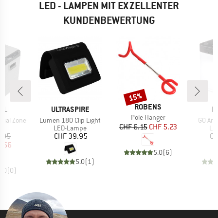
LED - LAMPEN MIT EXZELLENTER
KUNDENBEWERTUNG
15%
Rabatt
MARKE
ROBENS
MARKE
M
LL
ULTRASPIRE
D
Artikel
Pole Hanger
Artikel
Artikel
 Dual Zone
Lumen 180 Clip Light
GO Are
Preis
reduzierter Preis
CHF 6.15
CHF 5.23
ktgruppe
Produktgruppe
Pr
ox
LED-Lampe
LE
eis
duzierter Preis
Preis
.95
CHF 39.95
CH
3.56
5.0
(
6
)
5.0
(
1
)
0.0
(
0
)