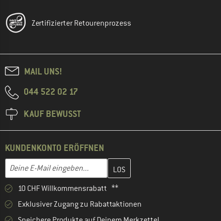
Zertifizierter Retourenprozess
MAIL UNS!
044 522 02 17
KAUF BEWUSST
KUNDENKONTO ERÖFFNEN
Gib hier deine E-Mail-Adresse ein und erstelle im nächsten Schri
E-Mail-Adresse
10 CHF Willkommensrabatt **
Exklusiver Zugang zu Rabattaktionen
Speichere Produkte auf Deinem Merkzettel