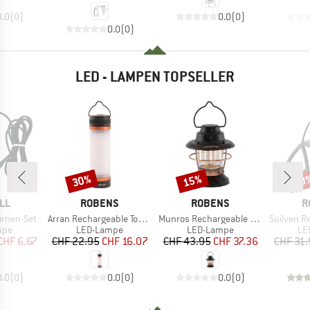
0.0
(
0
)
0.0
(
0
)
0.0
(
0
)
LED - LAMPEN TOPSELLER
30%
15%
30
Rabatt
Rabatt
Raba
MARKE
MARKE
M
LL
ROBENS
ROBENS
R
Artikel
Artikel
Artikel
irnen-Set
Arran Rechargeable Torchlight
Munros Rechargeable Lantern
Suilven Rech
gruppe
Produktgruppe
Produktgruppe
Pr
mpe
LED-Lampe
LED-Lampe
LE
eis
duzierter Preis
Preis
reduzierter Preis
Preis
reduzierter Preis
CHF 6.67
CHF 22.95
CHF 16.07
CHF 43.95
CHF 37.36
CHF 31.
0.0
(
0
)
0.0
(
0
)
0.0
(
0
)