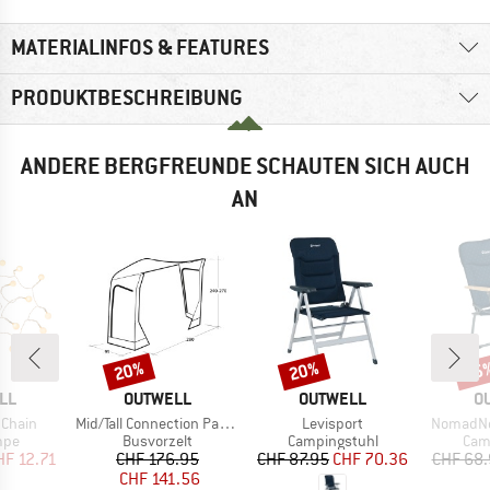
MATERIALINFOS & FEATURES
PRODUKTBESCHREIBUNG
ANDERE BERGFREUNDE SCHAUTEN SICH AUCH
AN
20%
20%
15
Rabatt
Rabatt
Raba
MARKE
MARKE
M
LL
OUTWELL
OUTWELL
O
Artikel
Artikel
Artikel
 Chain
Mid/Tall Connection Park PowerAir
Levisport
NomadNe
gruppe
Produktgruppe
Produktgruppe
Pro
mpe
Busvorzelt
Campingstuhl
Cam
eis
duzierter Preis
Preis
reduzierter Preis
Preis
reduzierter Preis
HF 12.71
CHF 176.95
CHF 87.95
CHF 70.36
CHF 68
CHF 141.56