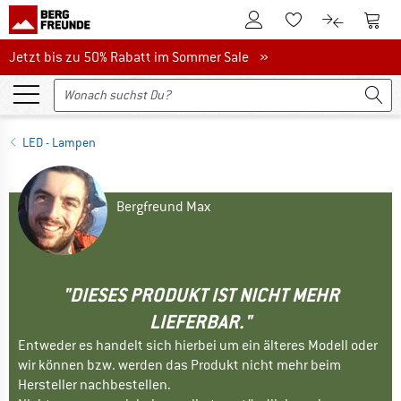
Zum Kundenkonto
Zum 
Zum Merkzettel.
Zum Produk
Jetzt bis zu 50% Rabatt im Sommer Sale
Jetzt bis zu 50% Rabatt im Sommer Sale »
LED - Lampen
Bergfreund Max
"DIESES PRODUKT IST NICHT MEHR
LIEFERBAR."
Entweder es handelt sich hierbei um ein älteres Modell oder
wir können bzw. werden das Produkt nicht mehr beim
Hersteller nachbestellen.