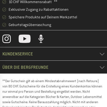
10 CHF Willkommensrabatt **
Exklusiver Zugang zu Rabattaktionen
Speichere Produkte auf Deinem Merkzettel
Geburtstagsüberraschung
KUNDENSERVICE
ÜBER DIE BERGFREUNDE
**Der Gutschein gilt ab einem Mindestabnahmewert (nach Retoure)
von 80 CHF. Gutscheine für die Erstellung eines Kundenkontos können
nur einmal pro Person und Bestellung eingelöst werden. Nicht
anwendbar auf die Kategorien Bücher & Karten, Outdoor Lebensmittel
sowie Gutscheine. Keine Barauszahlung möglich. Nicht mit anderen