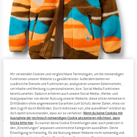
Wir verwenden Cookies und vergleichbare Technologien, um die notwendigen
Funktionen unserer Website zu gewährleisten. Außerdem bieten wir
Detailansichten
zusätzliche Dienste und Funktionen an, analysieren unseren Datenverkehr,
um Inhalte und Werbung zu personalisieren, bzw. Social Media-Funktionen
bereitzustellen. Dadurch erfahren auch unsere Social Media-, Werbe- und
Analysepartner von deiner Nutzung unserer Website; diese sitzen teilweise in
Drittländern ohne angemessene Garantien zum Schutz deiner Daten, etwa vor
dem Zugriff durch Behörden. Durch Anklicken von „Alle auswählen“ erklärst du
dich damit einverstanden, dass wir so verfahren.
Wenn du keine Cookies mit
Ausnahme der technisch notwendigen Cookie akzeptieren möchtest, dann
Ursprünglicher Preis :
Preis:
CHF
107.95
klicke bitte hier
. Du kannst deine Cookie Einstellungen aber auch jederzeit in
CHF
80.96
inkl. MwSt., zollfreie Lieferung
den „Einstellungen“ anpassen und einzelne Kategorien auswählen. Deine
Einwilligung ist freiwillig, für die Nutzung dieser Website nicht notwendig und
Informationen zu den Versandkosten. Öffnet sich in ei
zzgl. Versandkosten