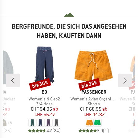
BERGFREUNDE, DIE SICH DAS ANGESEHEN
HABEN, KAUFTEN DANN
bis 30%
bis 35%
40
Rabatt
Rabatt
Raba
MARKE
MARKE
MA
NIA
E9
PASSENGER
PA
Artikel
Artikel
Artikel
-X Jacket
Women's N Cleo2
Women's Avian Organic Cord Short 2.0
Waves Recycled Sher
gruppe
Produktgruppe
Produktgruppe
Pro
cke
3/4 Hose
Shorts
Sur
eis
duzierter Preis
Preis
reduzierter Preis
Preis
reduzierter Preis
95
ab
CHF 94.95
ab
CHF 68.95
ab
CHF 
5.37
CHF 66.47
CHF 44.82
CH
+
5
.4
(
25
)
4.7
(
24
)
5.0
(
1
)