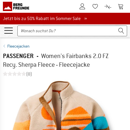
Zum Kundenkonto
Zum 
Zum Merkzettel.
Zum Produk
Jetzt bis zu 50% Rabatt im Sommer Sale
Jetzt bis zu 50% Rabatt im Sommer Sale »
Fleecejacken
PASSENGER
-
Women's Fairbanks 2.0 FZ
Recy. Sherpa Fleece - Fleecejacke
(0)