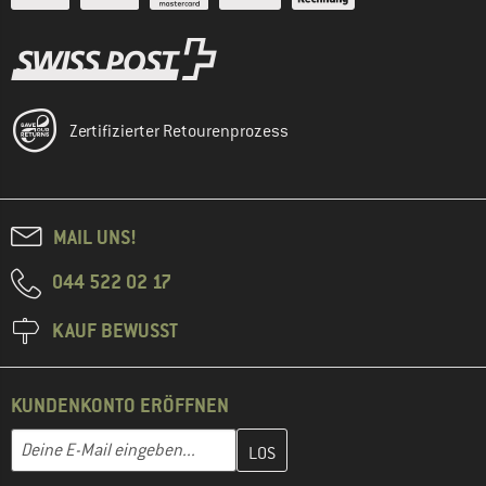
Zertifizierter Retourenprozess
MAIL UNS!
044 522 02 17
KAUF BEWUSST
KUNDENKONTO ERÖFFNEN
Gib hier deine E-Mail-Adresse ein und erstelle im nächsten Schri
E-Mail-Adresse