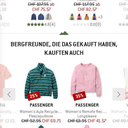
eis
duzierter Preis
Preis
reduzierter Preis
Preis
reduzierter Preis
.95
CHF 107.95
ab
CHF 117.95
ab
CHF 
6.18
CHF 75.57
CHF 82.57
CH
+
3
5.0
(
3
)
4.8
(
4
)
0.0
(
0
)
BERGFREUNDE, DIE DAS GEKAUFT HABEN,
KAUFTEN AUCH
25%
35%
60
Rabatt
Rabatt
Raba
MARKE
MARKE
BIA
PASSENGER
PASSENGER
Artikel
Artikel
Artikel
ty S/S Tee
Women's Ayla Recycled Fleece
Women's Remote Recycled Cotton Sweatshirt
Women's Rose
ktgruppe
Produktgruppe
Produktgruppe
Pr
t
Fleecepullover
Longsleeve
Fl
eis
duzierter Preis
Preis
reduzierter Preis
Preis
reduzierter Preis
HF 13.61
CHF 92.95
CHF 69.71
CHF 63.95
CHF 41.57
CHF 89.