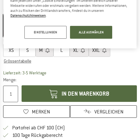
kann jederzeit unter „Cookie Einstellungen“ im unteren Bereich unserer
Webseite widerrufen oder erstmals vergeben werden. Weitere Informationen,
Farbe:
Mountain Sunset Multi
auch zu Risiken der Drittlandstransfers, findest du in unseren
Datenschutzhinweisen
.
EINSTELLUNGEN
ALLE AUSWÄHLEN
25%
Grösse wählen:
XS
S
M
L
XL
XXL
Grössentabelle
Der Link öffnet sich in einer Infobox und beinhaltet
Lieferzeit: 3-5 Werktage
Menge:
IN DEN WARENKORB
MERKEN
VERGLEICHEN
Finde mehr Informationen zu den Ver
Portofrei ab CHF 100 (CH)
Gehe hier zu den Rückgabe-Richtlinie
100 Tage Rückgaberecht