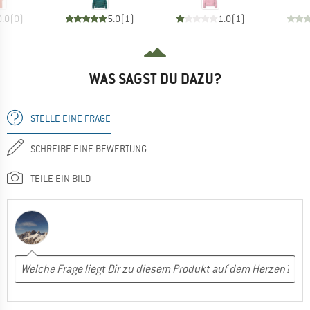
0.0
(
0
)
5.0
(
1
)
1.0
(
1
)
WAS SAGST DU DAZU?
STELLE EINE FRAGE
SCHREIBE EINE BEWERTUNG
TEILE EIN BILD