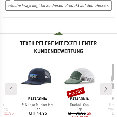
TEXTILPFLEGE MIT EXZELLENTER
KUNDENBEWERTUNG
bis 30%
Rabatt
E
MARKE
MARKE
MA
AX
PATAGONIA
PATAGONIA
PA
Artikel
Artikel
Artike
oof
P-6 Logo Trucker Hat
Duckbill Cap
Terra
ruppe
Produktgruppe
Produktgruppe
Produ
erung
Cap
Cap
Wand
eis
duzierter Preis
Preis
Preis
reduzierter Preis
HF 11.96
CHF 44.95
CHF 38.95
ab
CH