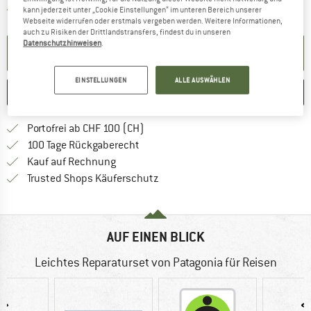
Der Link öffnet sich in einer Infobox und 
Artikel zur Zeit leider ausverkauft
kann jederzeit unter „Cookie Einstellungen“ im unteren Bereich unserer
Webseite widerrufen oder erstmals vergeben werden. Weitere Informationen,
auch zu Risiken der Drittlandstransfers, findest du in unseren
Datenschutzhinweisen
.
BENACHRICHTIGUNG EINRICHTEN
EINSTELLUNGEN
ALLE AUSWÄHLEN
MERKEN
VERGLEICHEN
Finde mehr Informationen zu den Ver
Portofrei ab CHF 100 (CH)
Gehe hier zu den Rückgabe-Richtlinie
100 Tage Rückgaberecht
Finde die Zahlungs-Infos hier! Öffnet sich 
Kauf auf Rechnung
Finde alle Infos hier!
Trusted Shops Käuferschutz
AUF EINEN BLICK
Leichtes Reparaturset von Patagonia für Reisen