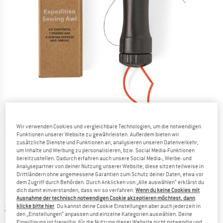
Wir verwenden Cookies und vergleichbare Technologien, um die notwendigen
Detailansichten
Funktionen unserer Website zu gewährleisten. Außerdem bieten wir
zusätzliche Dienste und Funktionen an, analysieren unseren Datenverkehr,
um Inhalte und Werbung zu personalisieren, bzw. Social Media-Funktionen
bereitzustellen. Dadurch erfahren auch unsere Social Media-, Werbe- und
Analysepartner von deiner Nutzung unserer Website; diese sitzen teilweise in
Drittländern ohne angemessene Garantien zum Schutz deiner Daten, etwa vor
dem Zugriff durch Behörden. Durch Anklicken von „Alle auswählen“ erklärst du
dich damit einverstanden, dass wir so verfahren.
Wenn du keine Cookies mit
Preis:
ab
CHF
28.95
inkl. MwSt., zollfreie Lieferung
Ausnahme der technisch notwendigen Cookie akzeptieren möchtest, dann
klicke bitte hier
. Du kannst deine Cookie Einstellungen aber auch jederzeit in
Informationen zu den Versandkosten. Öffnet sich in ei
zzgl. Versandkosten
den „Einstellungen“ anpassen und einzelne Kategorien auswählen. Deine
Einwilligung ist freiwillig, für die Nutzung dieser Website nicht notwendig und