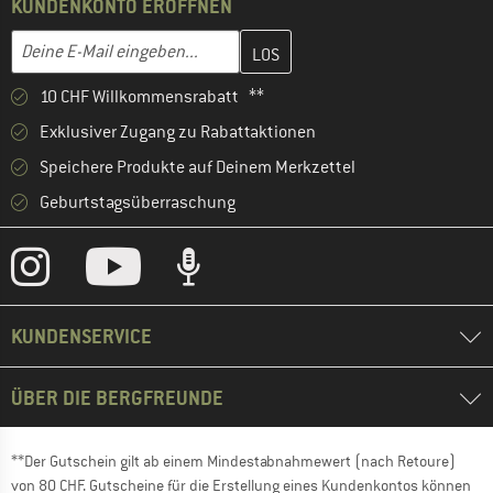
KUNDENKONTO ERÖFFNEN
Gib hier deine E-Mail-Adresse ein und erstelle im nächsten Schri
E-Mail-Adresse
10 CHF Willkommensrabatt **
Exklusiver Zugang zu Rabattaktionen
Speichere Produkte auf Deinem Merkzettel
Geburtstagsüberraschung
KUNDENSERVICE
ÜBER DIE BERGFREUNDE
**Der Gutschein gilt ab einem Mindestabnahmewert (nach Retoure)
von 80 CHF. Gutscheine für die Erstellung eines Kundenkontos können