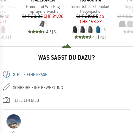
Artikel
Artikel
Artik
Zip Hoody
Greenland Wax Bag
Torrentshell 3L Jacket
Bagg
gruppe
Produktgruppe
Produktgruppe
cke
Imprägnierwachs
Regenjacke
eis
duzierter Preis
Preis
reduzierter Preis
Preis
reduzierter Preis
95
ab
CHF 29.95
CHF 24.86
CHF 218.95
ab
CHF 68
6.71
CHF 153.27
+
5
+
8
4.3
(
6
)
.9
(
31
)
4.7
(
79
)
WAS SAGST DU DAZU?
STELLE EINE FRAGE
SCHREIBE EINE BEWERTUNG
TEILE EIN BILD