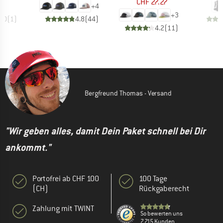
CHF 27.27
+
4
+
3
5.0
(
1
)
4.8
(
44
)
4.2
(
11
)
Bergfreund Thomas - Versand
"Wir geben alles, damit Dein Paket schnell bei Dir
ankommt."
Portofrei ab CHF 100
100 Tage
(CH)
Rückgaberecht
Zahlung mit TWINT
So bewerten uns
7.715 Kunden