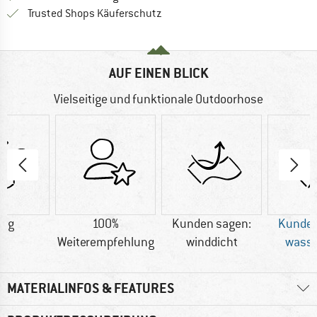
Finde alle Infos hier!
Trusted Shops Käuferschutz
AUF EINEN BLICK
Vielseitige und funktionale Outdoorhose
8 g
100%
Kunden sagen:
Kunden
Weiterempfehlung
winddicht
wasse
MATERIALINFOS & FEATURES