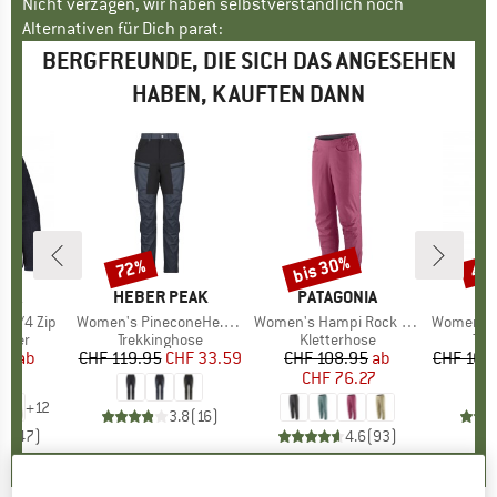
Nicht verzagen, wir haben selbstverständlich noch
Alternativen für Dich parat:
BERGFREUNDE, DIE SICH DAS ANGESEHEN
HABEN, KAUFTEN DANN
bis 30%
72%
47
Rabatt
Rabatt
Raba
NIA
MARKE
HEBER PEAK
MARKE
PATAGONIA
MA
PA
r 1/4 Zip
Artikel
Women's PineconeHe. Trekking Pants
Artikel
Women's Hampi Rock Pants
Artikel
Women's Altv
ruppe
lover
Produktgruppe
Trekkinghose
Produktgruppe
Kletterhose
Pro
Tre
95
eis
duzierter Preis
ab
CHF 119.95
Preis
reduzierter Preis
CHF 33.59
CHF 108.95
Preis
reduzierter Preis
ab
CHF 168
.03
CHF 76.27
+
12
3.8
(
16
)
.7
(
47
)
4.6
(
93
)