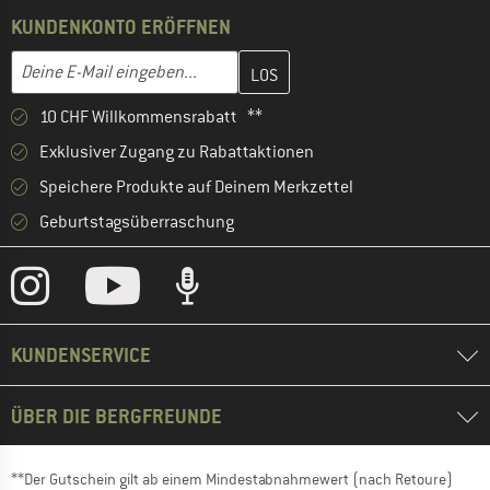
KUNDENKONTO ERÖFFNEN
Gib hier deine E-Mail-Adresse ein und erstelle im nächsten Schri
E-Mail-Adresse
10 CHF Willkommensrabatt **
Exklusiver Zugang zu Rabattaktionen
Speichere Produkte auf Deinem Merkzettel
Geburtstagsüberraschung
KUNDENSERVICE
ÜBER DIE BERGFREUNDE
**Der Gutschein gilt ab einem Mindestabnahmewert (nach Retoure)