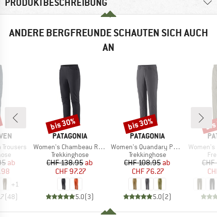
PRODUKTBESCHREIBUNG
ANDERE BERGFREUNDE SCHAUTEN SICH AUCH
AN
bis 30%
bis 30%
bis
Rabatt
Rabatt
Raba
MARKE
MARKE
MA
ÄVEN
PATAGONIA
PATAGONIA
PA
Artikel
Artikel
Artikel
 Trousers
Women's Chambeau Rock Pants
Women's Quandary Pants
Women's Outdoor 
gruppe
Produktgruppe
Produktgruppe
Pro
hose
Trekkinghose
Trekkinghose
Fre
eis
duzierter Preis
Preis
reduzierter Preis
Preis
reduzierter Preis
95
ab
CHF 138.95
ab
CHF 108.95
ab
CHF 
.98
CHF 97.27
CHF 76.27
CH
+
1
.7
(
48
)
5.0
(
3
)
5.0
(
2
)