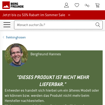
Zum Kundenkonto
Zum 
Zum Merkzettel.
Zum Produk
Jetzt bis zu 50% Rabatt im Sommer Sale
Jetzt bis zu 50% Rabatt im Sommer Sale »
Trekkinghosen
Bergfreund Hannes
"DIESES PRODUKT IST NICHT MEHR
LIEFERBAR."
Entweder es handelt sich hierbei um ein älteres Modell oder
wir können bzw. werden das Produkt nicht mehr beim
Hersteller nachbestellen.