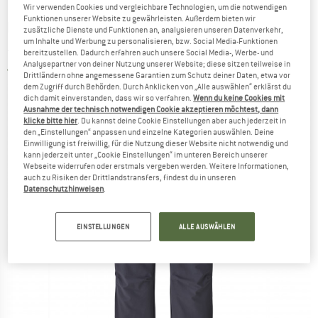
Wir verwenden Cookies und vergleichbare Technologien, um die notwendigen
Funktionen unserer Website zu gewährleisten. Außerdem bieten wir
PATAGONIA
-
Women's Point Peak Trail Pants
zusätzliche Dienste und Funktionen an, analysieren unseren Datenverkehr,
um Inhalte und Werbung zu personalisieren, bzw. Social Media-Funktionen
- Trekkinghose
bereitzustellen. Dadurch erfahren auch unsere Social Media-, Werbe- und
Analysepartner von deiner Nutzung unserer Website; diese sitzen teilweise in
5,0
(1)
Drittländern ohne angemessene Garantien zum Schutz deiner Daten, etwa vor
dem Zugriff durch Behörden. Durch Anklicken von „Alle auswählen“ erklärst du
dich damit einverstanden, dass wir so verfahren.
Wenn du keine Cookies mit
Ausnahme der technisch notwendigen Cookie akzeptieren möchtest, dann
klicke bitte hier
. Du kannst deine Cookie Einstellungen aber auch jederzeit in
den „Einstellungen“ anpassen und einzelne Kategorien auswählen. Deine
Einwilligung ist freiwillig, für die Nutzung dieser Website nicht notwendig und
kann jederzeit unter „Cookie Einstellungen“ im unteren Bereich unserer
Webseite widerrufen oder erstmals vergeben werden. Weitere Informationen,
auch zu Risiken der Drittlandstransfers, findest du in unseren
Datenschutzhinweisen
.
EINSTELLUNGEN
ALLE AUSWÄHLEN