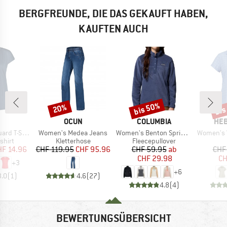
BERGFREUNDE, DIE DAS GEKAUFT HABEN,
KAUFTEN AUCH
bis 50%
bis
20%
Rabatt
Rabatt
Raba
KE
MARKE
MARKE
MA
OCUN
COLUMBIA
HEB
Artikel
Artikel
Artikel
 T-Shirt
Women's Medea Jeans
Women's Benton Springs 1/2 Snap Pull Over II
Women's WillowH
ruppe
Produktgruppe
Produktgruppe
shirt
Kletterhose
Fleecepullover
eis
duzierter Preis
Preis
reduzierter Preis
Preis
reduzierter Preis
HF 14.96
CHF 119.95
CHF 95.96
CHF 59.95
ab
CHF
CHF 29.98
CH
+
3
+
6
3.0
(
1
)
4.6
(
27
)
4.8
(
4
)
BEWERTUNGSÜBERSICHT