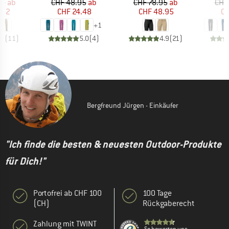
eis
duzierter Preis
Preis
reduzierter Preis
Preis
reduzierter Preis
95
ab
CHF 48.95
ab
CHF 78.95
ab
CHF
.62
CHF 24.48
CHF 48.95
CH
+
1
.7
(
11
)
5.0
(
4
)
4.9
(
21
)
Bergfreund Jürgen - Einkäufer
"Ich finde die besten & neuesten Outdoor-Produkte
für Dich!"
Portofrei ab CHF 100
100 Tage
(CH)
Rückgaberecht
Zahlung mit TWINT