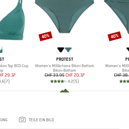
40%
40%
Rabatt
Rabatt
MARKE
M
ST
PROTEST
P
Artikel
Artikel
kini Top BCD-Cup
Women's MIXActions Bikini Bottom
Women's MIXX
tgruppe
Produktgruppe
Pro
Top
Bikini-Bottom
Bik
eis
duzierter Preis
Preis
reduzierter Preis
HF 29.37
CHF 33.95
CHF 20.37
CHF 38
4.6
(
7
)
4.2
(
5
)
TUNG
TEILE EIN BILD