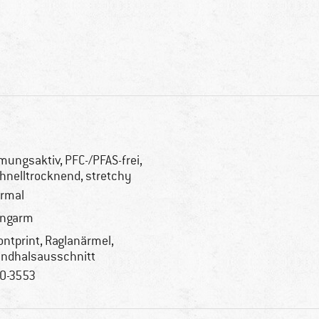
mungsaktiv, PFC-/PFAS-frei,
hnelltrocknend, stretchy
rmal
angarm
ontprint, Raglanärmel,
ndhalsausschnitt
0-3553