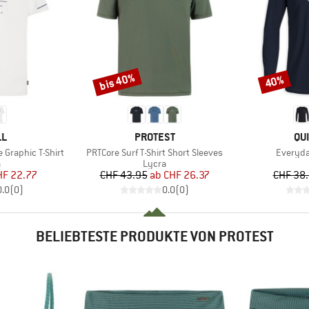
bis 40%
40%
Rabatt
Rabatt
E
MARKE
MA
LL
PROTEST
QU
Artikel
Artikel
 Graphic T-Shirt
PRTCore Surf T-Shirt Short Sleeves
Everyda
uktgruppe
Produktgruppe
a
Lycra
eis
duzierter Preis
Preis
reduzierter Preis
HF 22.77
CHF 43.95
ab
CHF 26.37
CHF 38
0.0
(
0
)
0.0
(
0
)
BELIEBTESTE PRODUKTE VON PROTEST