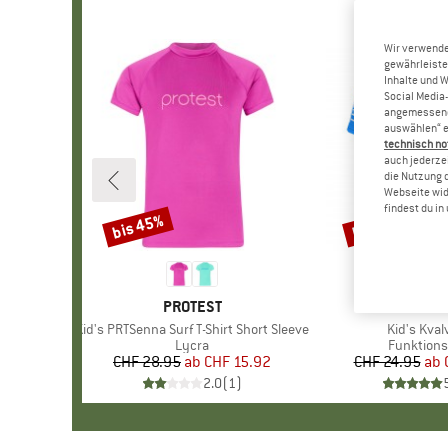
Wir verwende
gewährleiste
Inhalte und 
Social Media-
angemessene 
auswählen“ e
technisch no
auch jederzei
die Nutzung 
Webseite wid
findest du i
bis 45%
bis 50%
Rabatt
Rabatt
MARKE
PROTEST
MARKE
TROLLK
Artikel
Kid's PRTSenna Surf T-Shirt Short Sleeve
Artikel
Kid's Kval
Produktgruppe
Lycra
Produktg
Funktions
CHF 28.95
ab
Preis
reduzierter Preis
CHF 15.92
CHF 24.95
ab
Pr
re
2.0
(
1
)