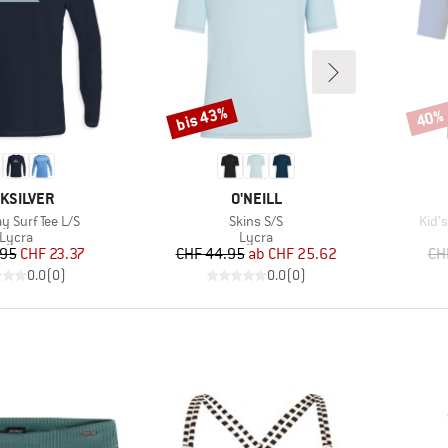
bis 43%
40%
Rabatt
Rabat
RKE
MARKE
IKSILVER
O'NEILL
Artikel
Artik
y Surf Tee L/S
Skins S/S
Kid'
Produktgruppe
Produktgruppe
Lycra
Lycra
Preis
reduzierter Preis
Preis
reduzierter Preis
.95
CHF 23.37
CHF 44.95
ab
CHF 25.62
CH
0.0
(
0
)
0.0
(
0
)