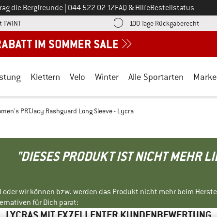
Ruf uns an unter
rag die Bergfreunde
|
044 522 02 17
FAQ & Hilfe
Bestellstatus
Finde die Zahlungs-Infos hier! Öffnet sich in einer Infobox
Gehe h
t TWINT
100 Tage Rückgaberecht
stung
Klettern
Velo
Winter
Alle Sportarten
Marke
men's PRTJacy Rashguard Long Sleeve - Lycra
"DIESES PRODUKT IST NICHT MEHR L
ll oder wir können bzw. werden das Produkt nicht mehr beim Herste
rnativen für Dich parat:
LYCRAS MIT EXZELLENTER KUNDENBEWERTUNG