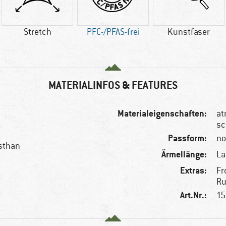
Stretch
PFC-/PFAS-frei
Kunstfaser
MATERIALINFOS & FEATURES
Materialeigenschaften:
at
sc
Passform:
no
asthan
Ärmellänge:
L
Extras:
Fr
Ru
Art.Nr.:
15