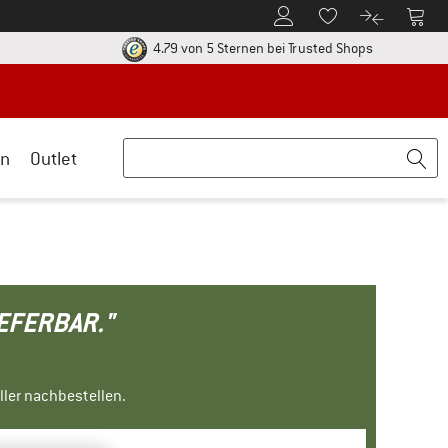
Zum Kundenkonto
Zum 
Zum Merkzettel.
Zum Produk
ier zu den Rückgabe-Richtlinien Öffnet sich in einer Infobox
Finde alle In
4.79 von 5 Sternen
bei Trusted Shops
n
Outlet
IEFERBAR."
ller nachbestellen.