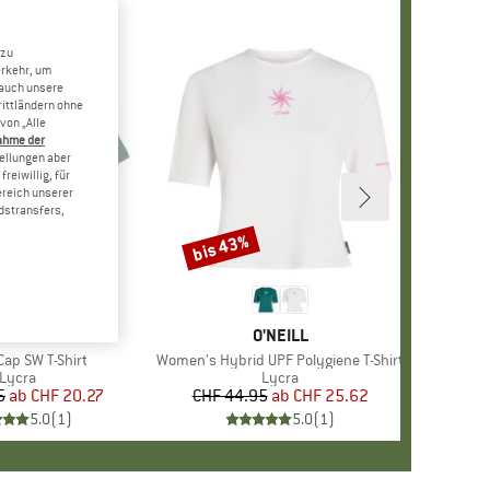
 zu
erkehr, um
 auch unsere
rittländern ohne
von „Alle
ahme der
tellungen aber
reiwillig, für
ereich unserer
dstransfers,
bis 43%
Rabatt
RKE
TAGONIA
MARKE
O'NEILL
Cap SW T-Shirt
Artikel
Women's Hybrid UPF Polygiene T-Shirt
Produktgruppe
Lycra
Produktgruppe
Lycra
5
ab
Preis
reduzierter Preis
CHF 20.27
CHF 44.95
ab
Preis
reduzierter Preis
CHF 25.62
5.0
(
1
)
5.0
(
1
)