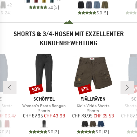
+
2
5.0
(
5
)
.6
(
24
)
5.0
(
5
)
SHORTS & 3/4-HOSEN MIT EXZELLENTER
KUNDENBEWERTUNG
50%
38
Rabatt
Rabatt
Raba
17%
E
MARKE
MARKE
MA
E
SCHÖFFEL
FJÄLLRÄVEN
SC
Artikel
Artikel
Artikel
 Shorts II
Women's Pants Rangun
Kid's Vidda Shorts
Shorts
ktgruppe
Produktgruppe
Produktgruppe
s
Shorts
Shorts
eis
duzierter Preis
Preis
reduzierter Preis
Preis
reduzierter Preis
HF 66.47
CHF 87.95
CHF 43.98
CHF 78.95
CHF 65.53
CHF 87.
5.0
(
8
)
5.0
(
7
)
5.0
(
12
)