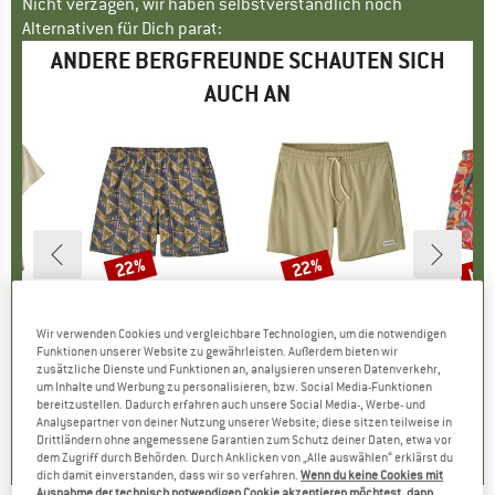
Nicht verzagen, wir haben selbstverständlich noch
Alternativen für Dich parat:
ANDERE BERGFREUNDE SCHAUTEN SICH
AUCH AN
bis
22%
22%
Rabatt
Rabatt
Raba
NIA
MARKE
PATAGONIA
MARKE
PATAGONIA
MA
PA
t Stratapeaks
Artikel
Baggies Shorts
Artikel
Home Waters Volley Shorts 16''
Artikel
Women's 
Wir verwenden Cookies und vergleichbare Technologien, um die notwendigen
ruppe
shirt
Produktgruppe
Shorts
Produktgruppe
Boardshorts
Funktionen unserer Website zu gewährleisten. Außerdem bieten wir
95
eis
duzierter Preis
ab
CHF 68.95
Preis
reduzierter Preis
CHF 53.78
CHF 78.95
Preis
reduzierter Preis
CHF 61.58
CHF
zusätzliche Dienste und Funktionen an, analysieren unseren Datenverkehr,
.98
CH
+
4
um Inhalte und Werbung zu personalisieren, bzw. Social Media-Funktionen
+
1
bereitzustellen. Dadurch erfahren auch unsere Social Media-, Werbe- und
4.8
(
9
)
5.0
(
2
)
Analysepartner von deiner Nutzung unserer Website; diese sitzen teilweise in
0.0
(
0
)
Drittländern ohne angemessene Garantien zum Schutz deiner Daten, etwa vor
dem Zugriff durch Behörden. Durch Anklicken von „Alle auswählen“ erklärst du
dich damit einverstanden, dass wir so verfahren.
Wenn du keine Cookies mit
Ausnahme der technisch notwendigen Cookie akzeptieren möchtest, dann