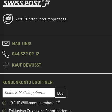
Zertifizierter Retourenprozess
MAIL UNS!
044 522 02 17
KAUF BEWUSST
KUNDENKONTO ERÖFFNEN
Gib hier deine E-Mail-Adresse ein und erstelle im nächsten Schri
E-Mail-Adresse
10 CHF Willkommensrabatt **
Exklusiver Zugang zu Rabattaktionen