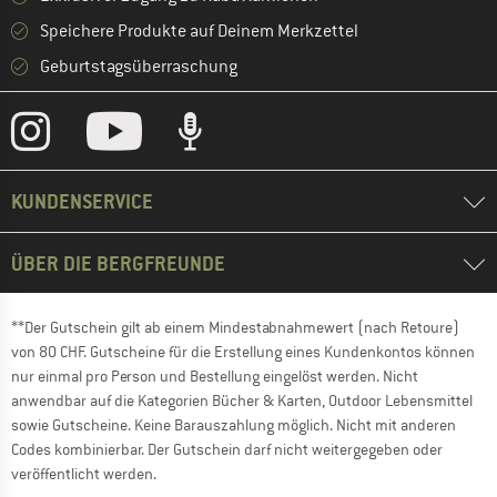
Speichere Produkte auf Deinem Merkzettel
Geburtstagsüberraschung
KUNDENSERVICE
ÜBER DIE BERGFREUNDE
**Der Gutschein gilt ab einem Mindestabnahmewert (nach Retoure)
von 80 CHF. Gutscheine für die Erstellung eines Kundenkontos können
nur einmal pro Person und Bestellung eingelöst werden. Nicht
anwendbar auf die Kategorien Bücher & Karten, Outdoor Lebensmittel
sowie Gutscheine. Keine Barauszahlung möglich. Nicht mit anderen
Codes kombinierbar. Der Gutschein darf nicht weitergegeben oder
veröffentlicht werden.