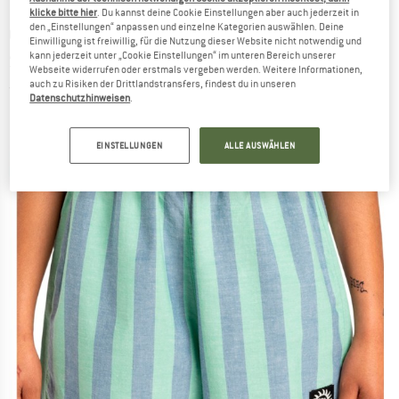
klicke bitte hier
. Du kannst deine Cookie Einstellungen aber auch jederzeit in
den „Einstellungen“ anpassen und einzelne Kategorien auswählen. Deine
QUIKSILVER
-
Women's AOP Volley Short -
Einwilligung ist freiwillig, für die Nutzung dieser Website nicht notwendig und
kann jederzeit unter „Cookie Einstellungen“ im unteren Bereich unserer
Shorts
Webseite widerrufen oder erstmals vergeben werden. Weitere Informationen,
auch zu Risiken der Drittlandstransfers, findest du in unseren
(0)
Datenschutzhinweisen
.
EINSTELLUNGEN
ALLE AUSWÄHLEN