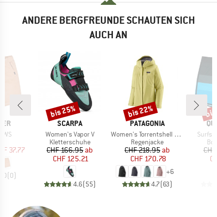
ANDERE BERGFREUNDE SCHAUTEN SICH
AUCH AN
bis 25%
bis 22%
bis
Rabatt
Rabatt
Raba
MARKE
MARKE
MA
VER
SCARPA
PATAGONIA
QU
Artikel
Artikel
Artikel
d WS
Women's Vapor V
Women's Torrentshell 3L Jacket
Surfsil
ktgruppe
Produktgruppe
Produktgruppe
Pro
s
Kletterschuhe
Regenjacke
Boa
eis
duzierter Preis
Preis
reduzierter Preis
Preis
reduzierter Preis
HF 37.77
CHF 166.95
ab
CHF 218.95
ab
CHF
CHF 125.21
CHF 170.78
CH
+
6
0.0
(
0
)
4.6
(
55
)
4.7
(
63
)