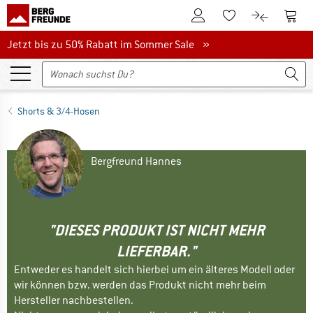
Zum Kundenkonto
Zum 
Zum Merkzettel.
Zum Produk
Jetzt bis zu 50% Rabatt im Sommer Sale
Jetzt bis zu 50% Rabatt im Sommer Sale »
Shorts & 3/4-Hosen
Bergfreund Hannes
"DIESES PRODUKT IST NICHT MEHR
LIEFERBAR."
Entweder es handelt sich hierbei um ein älteres Modell oder
wir können bzw. werden das Produkt nicht mehr beim
Hersteller nachbestellen.