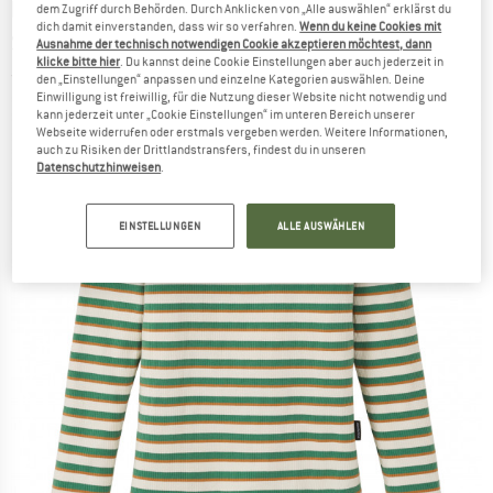
RECOLUTION
-
Women's Longsleeve Lovage
dem Zugriff durch Behörden. Durch Anklicken von „Alle auswählen“ erklärst du
dich damit einverstanden, dass wir so verfahren.
Wenn du keine Cookies mit
Stripes - Longsleeve
Ausnahme der technisch notwendigen Cookie akzeptieren möchtest, dann
klicke bitte hier
. Du kannst deine Cookie Einstellungen aber auch jederzeit in
(0)
den „Einstellungen“ anpassen und einzelne Kategorien auswählen. Deine
Einwilligung ist freiwillig, für die Nutzung dieser Website nicht notwendig und
kann jederzeit unter „Cookie Einstellungen“ im unteren Bereich unserer
Webseite widerrufen oder erstmals vergeben werden. Weitere Informationen,
auch zu Risiken der Drittlandstransfers, findest du in unseren
Datenschutzhinweisen
.
EINSTELLUNGEN
ALLE AUSWÄHLEN