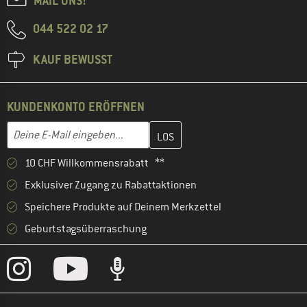
MAIL UNS!
044 522 02 17
KAUF BEWUSST
KUNDENKONTO ERÖFFNEN
Gib hier deine E-Mail-Adresse ein und erstelle im nächsten Schri
E-Mail-Adresse
10 CHF Willkommensrabatt **
Exklusiver Zugang zu Rabattaktionen
Speichere Produkte auf Deinem Merkzettel
Geburtstagsüberraschung