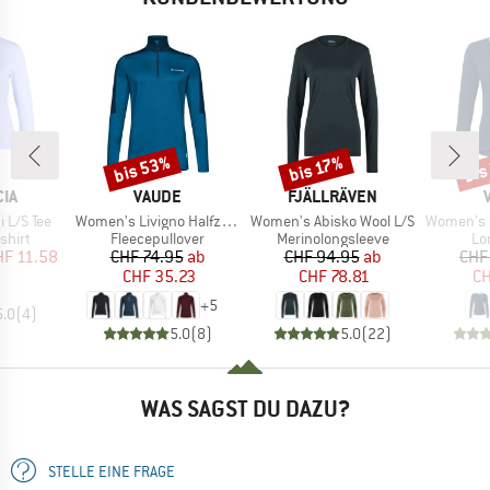
bis 53%
bis
bis 17%
Rabatt
Rabatt
Raba
MARKE
MARKE
IA
VAUDE
FJÄLLRÄVEN
Artikel
Artikel
Artikel
 L/S Tee
Women's Livigno Halfzip II
Women's Abisko Wool L/S
Women's Sve
ruppe
Produktgruppe
Produktgruppe
Pr
shirt
Fleecepullover
Merinolongsleeve
Lo
eis
duzierter Preis
Preis
reduzierter Preis
Preis
reduzierter Preis
HF 11.58
CHF 74.95
ab
CHF 94.95
ab
CHF
CHF 35.23
CHF 78.81
CH
+
5
5.0
(
4
)
5.0
(
8
)
5.0
(
22
)
WAS SAGST DU DAZU?
STELLE EINE FRAGE