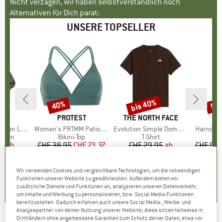
Nicht verzagen, wir haben selbstverständlich noch
Alternativen für Dich parat:
UNSERE TOPSELLER
bis 40%
40%
57
Rabatt
Rabatt
Raba
KE
C
MARKE
PROTEST
MARKE
THE NORTH FACE
ight Socks
Artikel
Women's PRTMM Patio Triangle
Artikel
Evolution Simple Dome Short Sleeve
Artikel
Harnosan
ruppe
cken
Produktgruppe
Bikini-Top
Produktgruppe
T-Shirt
P
P
95
eis
duzierter Preis
ab
CHF 38.95
Preis
reduzierter Preis
CHF 23.37
CHF 29.95
Preis
reduzierter Preis
ab
CHF 9.8
.92
CHF 17.97
+
13
4.9
(
23
)
Wir verwenden Cookies und vergleichbare Technologien, um die notwendigen
Funktionen unserer Website zu gewährleisten. Außerdem bieten wir
7
(
252
)
4.8
(
8
)
zusätzliche Dienste und Funktionen an, analysieren unseren Datenverkehr,
um Inhalte und Werbung zu personalisieren, bzw. Social Media-Funktionen
bereitzustellen. Dadurch erfahren auch unsere Social Media-, Werbe- und
Analysepartner von deiner Nutzung unserer Website; diese sitzen teilweise in
Drittländern ohne angemessene Garantien zum Schutz deiner Daten, etwa vor