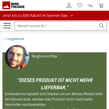
Zum Kundenkonto
Zum 
Zum Merkzettel.
Zum Produk
Jetzt bis zu 50% Rabatt im Sommer Sale
Jetzt bis zu 50% Rabatt im Sommer Sale »
Longsleeves
Bergfreund Max
"DIESES PRODUKT IST NICHT MEHR
LIEFERBAR."
Entweder es handelt sich hierbei um ein älteres Modell oder
wir können bzw. werden das Produkt nicht mehr beim
Hersteller nachbestellen.