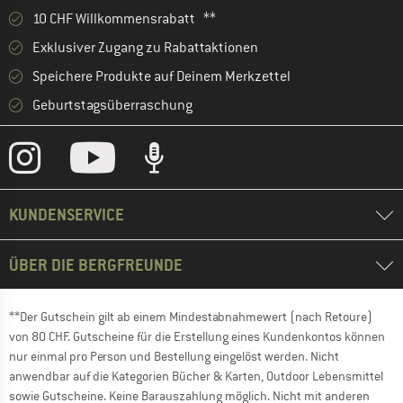
10 CHF Willkommensrabatt **
Exklusiver Zugang zu Rabattaktionen
Speichere Produkte auf Deinem Merkzettel
Geburtstagsüberraschung
KUNDENSERVICE
ÜBER DIE BERGFREUNDE
**Der Gutschein gilt ab einem Mindestabnahmewert (nach Retoure)
von 80 CHF. Gutscheine für die Erstellung eines Kundenkontos können
nur einmal pro Person und Bestellung eingelöst werden. Nicht
anwendbar auf die Kategorien Bücher & Karten, Outdoor Lebensmittel
sowie Gutscheine. Keine Barauszahlung möglich. Nicht mit anderen