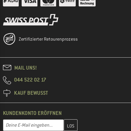
Zertifizierter Retourenprozess
MAIL UNS!
044 522 02 17
KAUF BEWUSST
KUNDENKONTO ERÖFFNEN
Gib hier deine E-Mail-Adresse ein und erstelle im nächsten Schri
E-Mail-Adresse