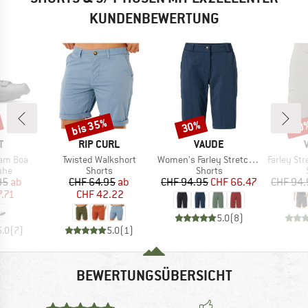
KUNDENBEWERTUNG
bis 35%
30%
30
Rabatt
Rabatt
Raba
E
MARKE
MARKE
T
RIP CURL
VAUDE
Artikel
Artikel
Artikel
eam Boa
Twisted Walkshort
Women's Farley Stretch Shorts II
Farley Stre
gruppe
Produktgruppe
Produktgruppe
uhe
Shorts
Shorts
eis
duzierter Preis
Preis
reduzierter Preis
Preis
reduzierter Preis
95
ab
CHF 64.95
ab
CHF 94.95
CHF 66.47
CHF 94.
.71
CHF 42.22
5.0
(
8
)
5.0
(
7
)
5.0
(
1
)
BEWERTUNGSÜBERSICHT