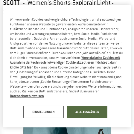
SCOTT
-
Women's Shorts Explorair Light -
Shorts
Wir verwenden Cookies und vergleichbare Technologien, um die notwendigen
5,0
(2)
Funktionen unserer Website zu gewährleisten. Außerdem bieten wir
zusätzliche Dienste und Funktionen an, analysieren unseren Datenverkehr,
um Inhalte und Werbung zu personalisieren, bzw. Social Media-Funktionen
bereitzustellen. Dadurch erfahren auch unsere Social Media-, Werbe- und
Analysepartner von deiner Nutzung unserer Website; diese sitzen teilweise in
Drittländern ohne angemessene Garantien zum Schutz deiner Daten, etwa vor
dem Zugriff durch Behörden. Durch Anklicken von „Alle auswählen“ erklärst du
dich damit einverstanden, dass wir so verfahren.
Wenn du keine Cookies mit
Ausnahme der technisch notwendigen Cookie akzeptieren möchtest, dann
klicke bitte hier
. Du kannst deine Cookie Einstellungen aber auch jederzeit in
den „Einstellungen“ anpassen und einzelne Kategorien auswählen. Deine
Einwilligung ist freiwillig, für die Nutzung dieser Website nicht notwendig und
kann jederzeit unter „Cookie Einstellungen“ im unteren Bereich unserer
Webseite widerrufen oder erstmals vergeben werden. Weitere Informationen,
auch zu Risiken der Drittlandstransfers, findest du in unseren
Datenschutzhinweisen
.
EINSTELLUNGEN
ALLE AUSWÄHLEN