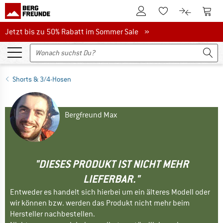
Zum Kundenkonto
Zum 
Zum Merkzettel.
Zum Produk
Jetzt bis zu 50% Rabatt im Sommer Sale
Jetzt bis zu 50% Rabatt im Sommer Sale »
Shorts & 3/4-Hosen
Bergfreund Max
"DIESES PRODUKT IST NICHT MEHR
LIEFERBAR."
Entweder es handelt sich hierbei um ein älteres Modell oder
wir können bzw. werden das Produkt nicht mehr beim
Hersteller nachbestellen.