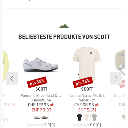
BELIEBTESTE PRODUKTE VON SCOTT
bis 38%
bis 25%
bis
Rabatt
Rabatt
Raba
E
MARKE
MARKE
T
SCOTT
SCOTT
Artikel
Artikel
Artikel
 WB
Women's Shoe Road Comp Boa
Tee Trail Vertic Pro S/S
Stego Pl
tgruppe
Produktgruppe
Produktgruppe
P
ke
Veloschuhe
Velotrikot
V
eis
duzierter Preis
Preis
reduzierter Preis
Preis
reduzierter Preis
F 39.58
CHF 127.95
ab
CHF 68.95
ab
CHF 
CHF 79.33
CHF 51.71
CH
4.0
(
3
)
0.0
(
0
)
0.0
(
0
)