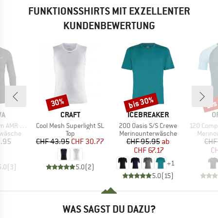
FUNKTIONSSHIRTS MIT EXZELLENTER
KUNDENBEWERTUNG
bis 30%
bis
30%
Rabatt
Rabatt
Raba
E
MARKE
MARKE
M
WA
CRAFT
ICEBREAKER
O
Artikel
Artikel
Artikel
lf Zip Tee
Cool Mesh Superlight SL
200 Oasis S/S Crewe
120 Comp Lig
ppe
Produktgruppe
Produktgruppe
Produk
rwäsche
Top
Merinounterwäsche
Merino
eis
Preis
reduzierter Preis
Preis
reduzierter Preis
9.95
CHF 43.95
CHF 30.77
CHF 95.95
ab
CHF
CHF 67.17
CH
+
1
5.0
(
3
)
5.0
(
2
)
5.0
(
15
)
WAS SAGST DU DAZU?