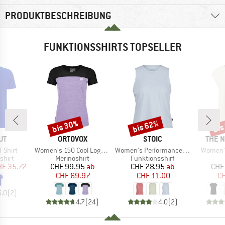
PRODUKTBESCHREIBUNG
FUNKTIONSSHIRTS TOPSELLER
bis 30%
bis 62%
bis
Rabatt
Rabatt
Raba
E
MARKE
MARKE
MARK
UT
ORTOVOX
STOIC
THE 
Artikel
Artikel
Artikel
T-Shirt
Women's 150 Cool Logo T-Shirt
Women's PerformanceMerino BorgholmSt. Tank
Women's
ruppe
Produktgruppe
Produktgruppe
shirt
Merinoshirt
Funktionsshirt
eis
duzierter Preis
Preis
reduzierter Preis
Preis
reduzierter Preis
HF 35.72
CHF 99.95
ab
CHF 28.95
ab
CHF
CHF 69.97
CHF 11.00
CH
5.0
(
2
)
4.7
(
24
)
4.0
(
2
)