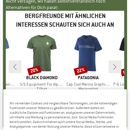
Nicht verzagen, wir haben selbstverständlich noch
Alternativen für Dich parat:
BERGFREUNDE MIT ÄHNLICHEN
INTERESSEN SCHAUTEN SICH AUCH AN
bis
20%
22%
Rabatt
Rabatt
Raba
KE
N
MARKE
BLACK DIAMOND
MARKE
PATAGONIA
MA
PA
bow Rocket
Artikel
S/S Equipment For Alpinist Tee
Artikel
Cap Cool Merino Graphic Shirt
Artikel
P-6 Logo 
uktgruppe
t
Produktgruppe
T-Shirt
Produktgruppe
Merinoshirt
eis
duzierter Preis
HF 31.16
CHF 44.95
Preis
reduzierter Preis
CHF 35.96
CHF 88.95
Preis
reduzierter Preis
CHF 69.38
CHF
CH
+
2
Wir verwenden Cookies und vergleichbare Technologien, um die notwendigen
Funktionen unserer Website zu gewährleisten. Außerdem bieten wir
4.7
(
3
)
4.6
(
19
)
4.5
(
40
)
zusätzliche Dienste und Funktionen an, analysieren unseren Datenverkehr,
um Inhalte und Werbung zu personalisieren, bzw. Social Media-Funktionen
bereitzustellen. Dadurch erfahren auch unsere Social Media-, Werbe- und
Analysepartner von deiner Nutzung unserer Website; diese sitzen teilweise in