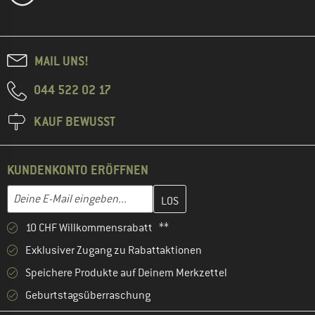
MAIL UNS!
044 522 02 17
KAUF BEWUSST
KUNDENKONTO ERÖFFNEN
Gib hier deine E-Mail-Adresse ein und erstelle im nächsten Schri
E-Mail-Adresse
10 CHF Willkommensrabatt **
Exklusiver Zugang zu Rabattaktionen
Speichere Produkte auf Deinem Merkzettel
Geburtstagsüberraschung