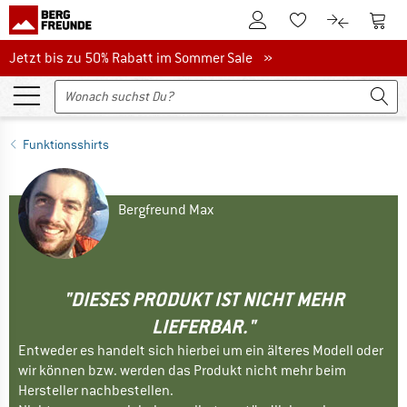
Zum Kundenkonto
Zum 
Zum Merkzettel.
Zum Produk
Jetzt bis zu 50% Rabatt im Sommer Sale
Jetzt bis zu 50% Rabatt im Sommer Sale »
Funktionsshirts
Bergfreund Max
"DIESES PRODUKT IST NICHT MEHR
LIEFERBAR."
Entweder es handelt sich hierbei um ein älteres Modell oder
wir können bzw. werden das Produkt nicht mehr beim
Hersteller nachbestellen.