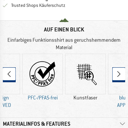
Finde alle Infos hier!
Trusted Shops Käuferschutz
AUF EINEN BLICK
Einfarbiges Funktionsshirt aus geruchshemmendem
Material
sign
PFC-/PFAS-frei
Kunstfaser
blu
OVED
APP
MATERIALINFOS & FEATURES