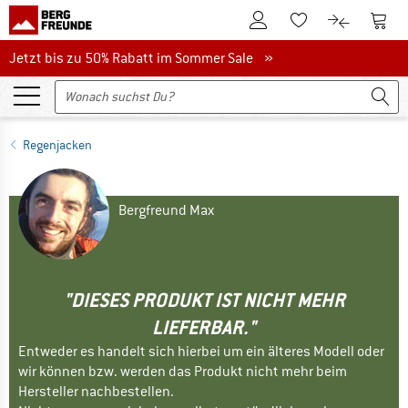
Zum Kundenkonto
Zum 
Zum Merkzettel.
Zum Produk
Jetzt bis zu 50% Rabatt im Sommer Sale
Jetzt bis zu 50% Rabatt im Sommer Sale »
Regenjacken
Bergfreund Max
"DIESES PRODUKT IST NICHT MEHR
LIEFERBAR."
Entweder es handelt sich hierbei um ein älteres Modell oder
wir können bzw. werden das Produkt nicht mehr beim
Hersteller nachbestellen.