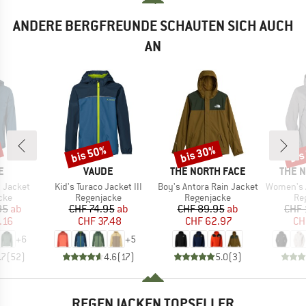
ANDERE BERGFREUNDE SCHAUTEN SICH AUCH
AN
bis 50%
bis 30%
bis
Rabatt
Rabatt
Raba
E
MARKE
MARKE
MARK
E
VAUDE
THE NORTH FACE
THE 
Artikel
Artikel
Artikel
 Jacket
Kid's Turaco Jacket III
Boy's Antora Rain Jacket
Women's Ant
gruppe
Produktgruppe
Produktgruppe
Pr
cke
Regenjacke
Regenjacke
Re
eis
duzierter Preis
Preis
reduzierter Preis
Preis
reduzierter Preis
95
ab
CHF 74.95
ab
CHF 89.95
ab
CHF 
.16
CHF 37.48
CHF 62.97
CH
+
6
+
5
.7
(
52
)
4.6
(
17
)
5.0
(
3
)
REGENJACKEN TOPSELLER