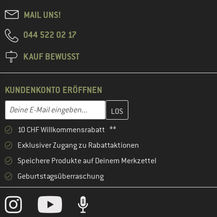
MAIL UNS!
044 522 02 17
KAUF BEWUSST
KUNDENKONTO ERÖFFNEN
Gib hier deine E-Mail-Adresse ein und erstelle im nächsten Schri
E-Mail-Adresse
10 CHF Willkommensrabatt **
Exklusiver Zugang zu Rabattaktionen
Speichere Produkte auf Deinem Merkzettel
Geburtstagsüberraschung