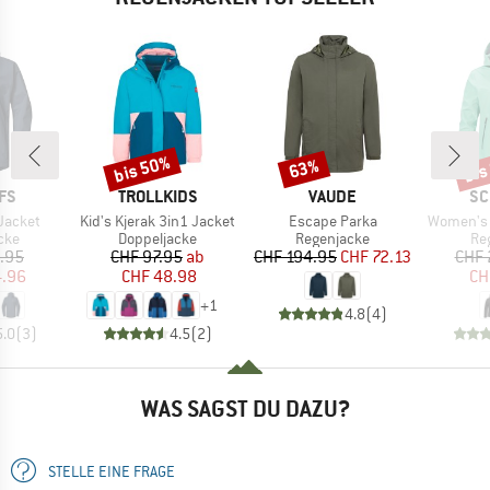
bis 50%
bis
63%
Rabatt
Rabatt
Raba
MARKE
MARKE
MA
FS
TROLLKIDS
VAUDE
SC
Artikel
Artikel
Artikel
Jacket
Kid's Kjerak 3in1 Jacket
Escape Parka
Women's 
gruppe
Produktgruppe
Produktgruppe
Pr
cke
Doppeljacke
Regenjacke
Re
eis
duzierter Preis
Preis
reduzierter Preis
Preis
reduzierter Preis
.95
CHF 97.95
ab
CHF 194.95
CHF 72.13
CHF 
4.96
CHF 48.98
CH
+
1
4.8
(
4
)
5.0
(
3
)
4.5
(
2
)
WAS SAGST DU DAZU?
STELLE EINE FRAGE