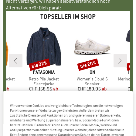
Nicht verzagen, wir haben selbstverständlich noch
Alternativen für Dich parat:
TOPSELLER IM SHOP
bis 32%
bis 20%
bis
Rabatt
Rabatt
Raba
NIA
MARKE
PATAGONIA
MARKE
ON
MA
HEB
3L Jacket
Artikel
Retro Pile Jacket
Artikel
Women's Cloud 6
Artikel
MerinoMix150 Pi
gruppe
cke
Produktgruppe
Fleecejacke
Produktgruppe
Sneaker
Pr
Me
95
eis
duzierter Preis
ab
CHF 158.95
Preis
reduzierter Preis
ab
CHF 189.95
Preis
reduzierter Preis
ab
CHF
3.27
CHF 108.09
CHF 151.96
CH
+
7
+
1
+
9
Wir verwenden Cookies und vergleichbare Technologien, um die notwendigen
.7
(
79
)
4.6
(
71
)
4.7
(
48
)
Funktionen unserer Website zu gewährleisten. Außerdem bieten wir
zusätzliche Dienste und Funktionen an, analysieren unseren Datenverkehr,
um Inhalte und Werbung zu personalisieren, bzw. Social Media-Funktionen
bereitzustellen. Dadurch erfahren auch unsere Social Media-, Werbe- und
Analysepartner von deiner Nutzung unserer Website; diese sitzen teilweise in
Drittländern ohne angemessene Garantien zum Schutz deiner Daten, etwa vor