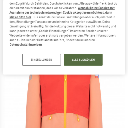
TROLLKIDS
-
Girl's Gjende Jacket -
dem Zugriff durch Behörden. Durch Anklicken von „Alle auswählen“ erklärst du
dich damit einverstanden, dass wir so verfahren.
Wenn du keine Cookies mit
Regenjacke
Ausnahme der technisch notwendigen Cookie akzeptieren möchtest, dann
klicke bitte hier
. Du kannst deine Cookie Einstellungen aber auch jederzeit in
(0)
den „Einstellungen“ anpassen und einzelne Kategorien auswählen. Deine
Einwilligung ist freiwillig, für die Nutzung dieser Website nicht notwendig und
kann jederzeit unter „Cookie Einstellungen“ im unteren Bereich unserer
Webseite widerrufen oder erstmals vergeben werden. Weitere Informationen,
auch zu Risiken der Drittlandstransfers, findest du in unseren
Datenschutzhinweisen
.
EINSTELLUNGEN
ALLE AUSWÄHLEN