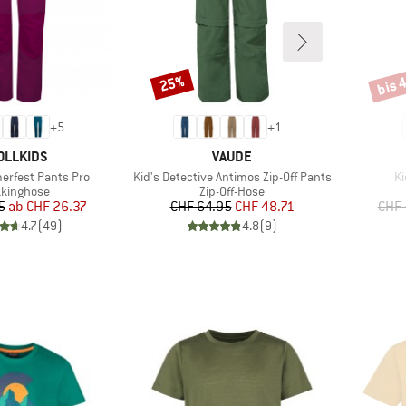
bis 
25%
Rabatt
Rabat
+
5
+
1
RKE
MARKE
OLLKIDS
VAUDE
Artikel
Ar
rfest Pants Pro
Kid's Detective Antimos Zip-Off Pants
Ki
duktgruppe
Produktgruppe
kkinghose
Zip-Off-Hose
Preis
reduzierter Preis
Preis
reduzierter Preis
5
ab
CHF 26.37
CHF 64.95
CHF 48.71
CHF 
4.7
(
49
)
4.8
(
9
)