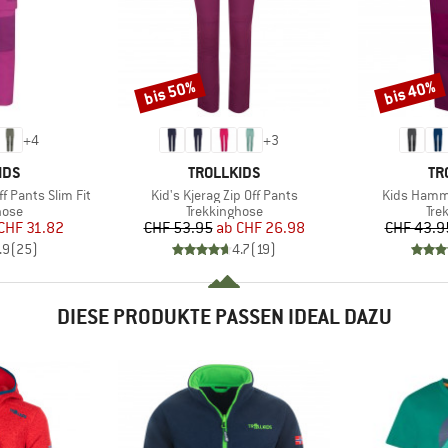
bis 50%
bis 40%
Rabatt
Rabatt
+
4
+
3
MARKE
MA
IDS
TROLLKIDS
TR
Artikel
Artikel
ff Pants Slim Fit
Kid's Kjerag Zip Off Pants
Kids Hamme
gruppe
Produktgruppe
Pro
hose
Trekkinghose
Tre
eis
duzierter Preis
Preis
reduzierter Preis
CHF 31.82
CHF 53.95
ab
CHF 26.98
CHF 43.9
.9
(
25
)
4.7
(
19
)
DIESE PRODUKTE PASSEN IDEAL DAZU