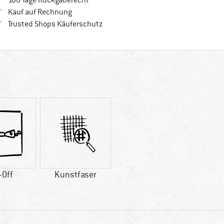
100 Tage Rückgaberecht
Finde die Zahlungs-Infos hier! Öffnet sich in 
Kauf auf Rechnung
Finde alle Infos hier!
Trusted Shops Käuferschutz
-Off
Kunstfaser