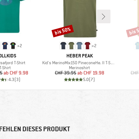
bis 50%
bis 
Rabatt
Rabat
+
2
+
2
RKE
MARKE
OLLKIDS
HEBER PEAK
Artikel
safjord T-Shirt
Kid's MerinoMix150 PineconeHe. II T-Shirt
Produktgruppe
Produktgruppe
T-Shirt
Merinoshirt
Preis
reduzierter Preis
Preis
reduzierter Preis
95
ab
CHF 9.98
CHF 39.95
ab
CHF 19.98
CHF
4.3
(
3
)
5.0
(
7
)
FEHLEN DIESES PRODUKT