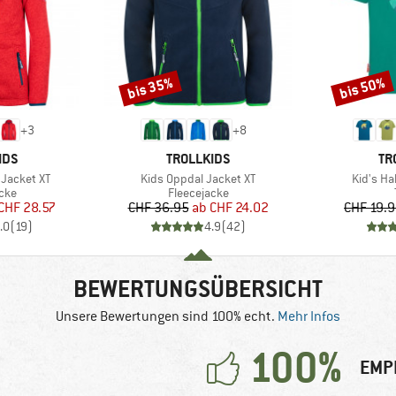
bis 35%
bis 50%
Rabatt
Rabatt
+
3
+
8
MARKE
MA
IDS
TROLLKIDS
TR
Artikel
Artikel
 Jacket XT
Kids Oppdal Jacket XT
Kid's Hal
gruppe
Produktgruppe
cke
Fleecejacke
eis
duzierter Preis
Preis
reduzierter Preis
CHF 28.57
CHF 36.95
ab
CHF 24.02
CHF 19.
.0
(
19
)
4.9
(
42
)
BEWERTUNGSÜBERSICHT
Unsere Bewertungen sind 100% echt.
Mehr Infos
100%
EMP