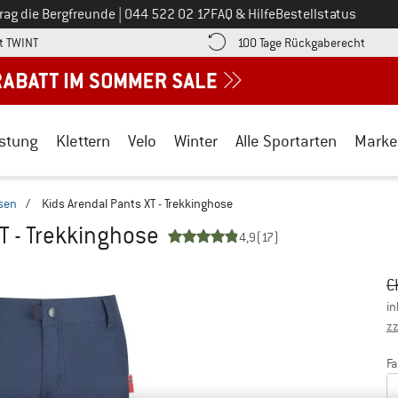
Ruf uns an unter
rag die Bergfreunde
|
044 522 02 17
FAQ & Hilfe
Bestellstatus
Finde die Zahlungs-Infos hier! Öffnet sich in einer Infobox
Gehe h
t TWINT
100 Tage Rückgaberecht
stung
Klettern
Velo
Winter
Alle Sportarten
Marke
osen
/
Kids Arendal Pants XT - Trekkinghose
XT - Trekkinghose
4,9
(17)
Ur
Pr
C
in
zz
Fa