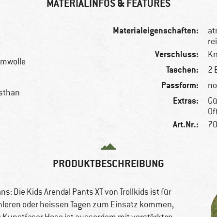
MATERIALINFOS & FEATURES
Materialeigenschaften:
at
re
Verschluss:
Kn
umwolle
Taschen:
2 
Passform:
no
asthan
Extras:
Gü
Of
Art.Nr.:
70
PRODUKTBESCHREIBUNG
s: Die Kids Arendal Pants XT von Trollkids ist für
ühleren oder heissen Tagen zum Einsatz kommen,