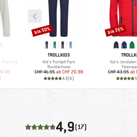
bis 50%
bis 35%
Rabatt
Rabatt
3
MARKE
MARKE
TROLLKIDS
TROLLK
Artikel
Artikel
 Print L/S
Kid's Tronfjell Pant
Kid's Jondalen
pe
Produktgruppe
Produkt
Boulderhose
Fleeceja
rter Preis
Preis
reduzierter Preis
Pr
re
24.98
CHF 41.95
ab
CHF 20.98
CHF 43.95
ab
)
4.8
(
6
)
5
4,9
(17)