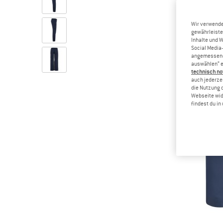
Wir verwende
gewährleiste
Inhalte und 
Social Media-
angemessene 
auswählen“ e
technisch no
auch jederzei
die Nutzung 
Webseite wid
findest du i