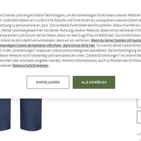
n Cookies und vergleichbare Technologien, um die notwendigen Funktionen unserer Website
Gr
n. Außerdem bieten wir zusätzliche Dienste und Funktionen an, analysieren unseren Datenv
Werbung zu personalisieren, bzw. Social Media-Funktionen bereitzustellen. Dadurch erfahren
, Werbe- und Analysepartner von deiner Nutzung unserer Website; diese sitzen teilweise in D
Garantien zum Schutz deiner Daten, etwa vor dem Zugriff durch Behörden. Durch Anklicken 
rklärst du dich damit einverstanden, dass wir so verfahren.
Wenn du keine Cookies mit Ausn
twendigen Cookie akzeptieren möchtest, dann klicke bitte hier
. Du kannst deine Cookie Eins
t in den „Einstellungen“ anpassen und einzelne Kategorien auswählen. Deine Einwilligung ist f
dieser Website nicht notwendig und kann jederzeit unter „Cookie Einstellungen“ im unteren B
errufen oder erstmals vergeben werden. Weitere Informationen, auch zu Risiken der Drittlan
G
n unseren
Datenschutzhinweisen
.
Li
EINSTELLUNGEN
ALLE AUSWÄHLEN
M