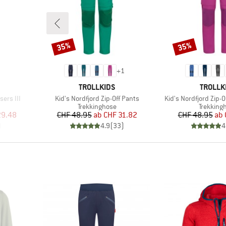
35%
35%
Rabatt
Rabatt
+
1
MARKE
MARKE
TROLLKIDS
TROLLK
Artikel
Artikel
sers III
Kid's Nordfjord Zip-Off Pants
Kid's Nordfjord Zip-O
e
Produktgruppe
Produkt
Trekkinghose
Trekking
rter Preis
Preis
reduzierter Preis
Pr
re
29.48
CHF 48.95
ab
CHF 31.82
CHF 48.95
ab
)
4.9
(
33
)
4