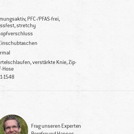
mungsaktiv, PFC-/PFAS-frei,
issfest, stretchy
opfverschluss
Einschubtaschen
rmal
rtelschlaufen, verstärkte Knie, Zip-
f-Hose
1-1548
Frag unseren Experten
Bergfreund Hannes