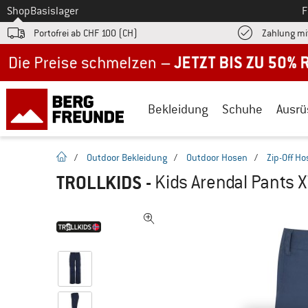
Zum
Shop
Basislager
F
Portofrei ab CHF 100 (CH)
Zahlung mi
Jetzt bis zu 50% Rabatt im Sommer Sale
Bekleidung
Schuhe
Ausrü
Startseite
/
Outdoor Bekleidung
/
Outdoor Hosen
/
Zip-Off H
TROLLKIDS
-
Kids Arendal Pants 