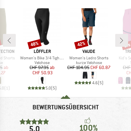
bis
48%
42%
Rabatt
Rabatt
Raba
MARKE
MARKE
MA
TECTION
LÖFFLER
VAUDE
TR
Artikel
Artikel
Artikel
d Shorts
Women's Bike 3/4 Tights Basic
Women's Ledro Shorts
Kid's S
tgruppe
Produktgruppe
Produktgruppe
se
Velohose
kurze Velohose
eis
duzierter Preis
Preis
reduzierter Preis
Preis
reduzierter Preis
95
ab
CHF 97.95
ab
CHF 104.95
CHF 60.87
CHF
.27
CHF 50.93
CH
4.6
(
5
)
5.0
(
1
)
5.0
(
5
)
BEWERTUNGSÜBERSICHT
100%
5,0