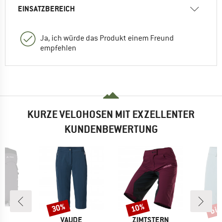
EINSATZBEREICH
Ja, ich würde das Produkt einem Freund
empfehlen
KURZE VELOHOSEN MIT EXZELLENTER
KUNDENBEWERTUNG
bis
30%
10%
Rabatt
Rabatt
Raba
E
MARKE
MARKE
E
VAUDE
ZIMTSTERN