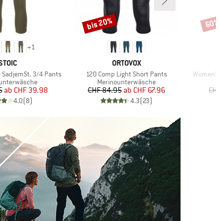
bis 20%
60%
Rabatt
Rabat
+
1
MARKE
MARKE
STOIC
ORTOVOX
Artikel
Artikel
SadjemSt. 3/4 Pants
120 Comp Light Short Pants
Women's 
tgruppe
Produktgruppe
P
unterwäsche
Merinounterwäsche
M
Preis
reduzierter Preis
Preis
reduzierter Preis
5
ab
CHF 39.98
CHF 84.95
ab
CHF 67.96
CHF
4.0
(
8
)
4.3
(
23
)