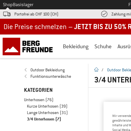
Zum
Shop
Basislager
F
Portofrei ab CHF 100 (CH)
Zahlung mi
Jetzt bis zu 50% Rabatt im Sommer Sale
Bekleidung
Schuhe
Ausrü
Startseite
Outdoor Bekleidung
/
Outdoor Bekl
Funktionsunterwäsche
3/4 UNTER
KATEGORIEN
Unterhosen
(76)
Kurze Unterhosen
(39)
Lange Unterhosen
(31)
Wir verwende
3/4 Unterhosen
(7)
gewährleiste
Inhalte und 
Social Media-