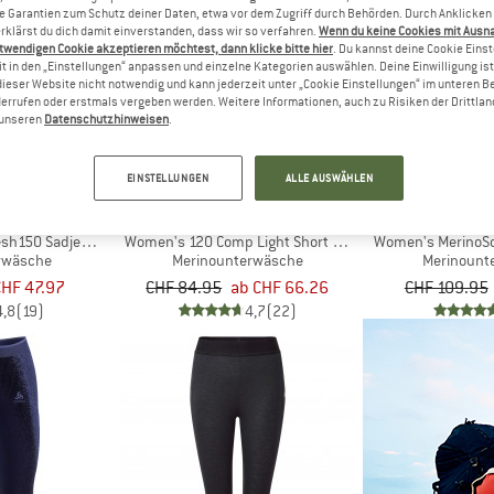
Garantien zum Schutz deiner Daten, etwa vor dem Zugriff durch Behörden. Durch Anklicken 
rklärst du dich damit einverstanden, dass wir so verfahren.
Wenn du keine Cookies mit Ausn
twendigen Cookie akzeptieren möchtest, dann klicke bitte hier
. Du kannst deine Cookie Eins
bis 22%
50%
t in den „Einstellungen“ anpassen und einzelne Kategorien auswählen. Deine Einwilligung ist f
dieser Website nicht notwendig und kann jederzeit unter „Cookie Einstellungen“ im unteren B
errufen oder erstmals vergeben werden. Weitere Informationen, auch zu Risiken der Drittlan
n unseren
Datenschutzhinweisen
.
EINSTELLUNGEN
ALLE AUSWÄHLEN
C
ORTOVOX
STO
sh150 SadjemSt. 3/4 Pants
Women's 120 Comp Light Short Pants
Women's MerinoSof
rwäsche
Merinounterwäsche
Merinount
CHF 47.97
CHF 84.95
ab CHF 66.26
CHF 109.95
4,8
(19)
4,7
(22)