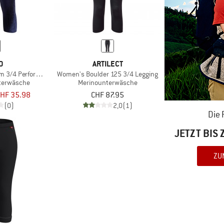
O
ARTILECT
m 3/4 Performance Warm Blackcomb
Women's Boulder 125 3/4 Legging
terwäsche
Merinounterwäsche
HF 35.98
CHF 87.95
(0)
2,0
(1)
Die
JETZT BIS
ZU