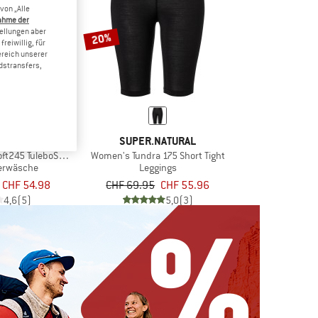
von „Alle
ahme der
tellungen aber
20%
reiwillig, für
ereich unserer
dstransfers,
IC
SUPER.NATURAL
t245 TuleboSt. 3/4 Pants
Women's Tundra 175 Short Tight
erwäsche
Leggings
CHF 54.98
CHF 69.95
CHF 55.96
4,6
(5)
5,0
(3)