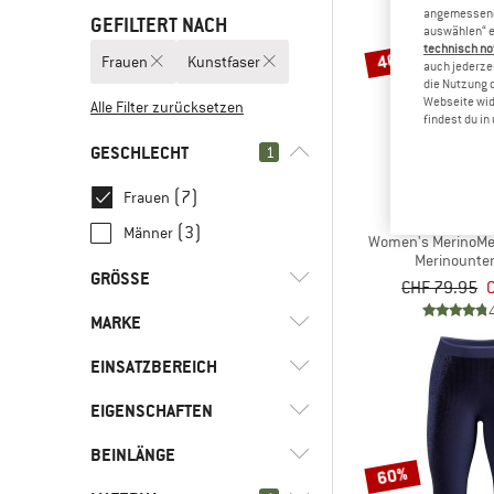
angemessene 
GEFILTERT NACH
auswählen“ e
technisch no
40%
Frauen
Kunstfaser
auch jederzei
die Nutzung 
Webseite wid
Alle Filter zurücksetzen
findest du i
GESCHLECHT
1
(7)
Frauen
STOI
(3)
Männer
Women's MerinoMe
Merinounte
GRÖSSE
CHF 79.95
MARKE
XXS
XS
S
M
L
EINSATZBEREICH
XL
XXL
EIGENSCHAFTEN
(2)
Klettern
(2)
Langlauf
(1)
ARTILECT
BEINLÄNGE
(5)
Mulesing-frei
60%
(4)
Ski
(1)
Löffler
(6)
Stretch