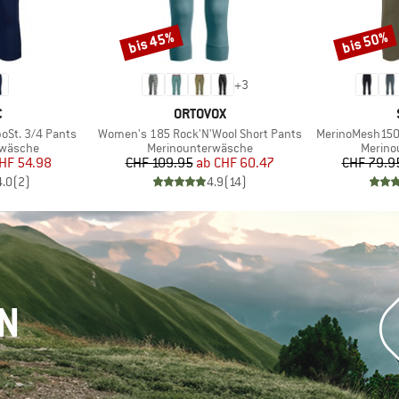
bis 45%
bis 50%
Rabatt
Rabatt
+
3
KE
MARKE
C
ORTOVOX
Artikel
Artikel
oSt. 3/4 Pants
Women's 185 Rock'N'Wool Short Pants
MerinoMesh150 
ppe
Produktgruppe
Produk
rwäsche
Merinounterwäsche
Merino
eis
duzierter Preis
Preis
reduzierter Preis
HF 54.98
CHF 109.95
ab
CHF 60.47
CHF 79.9
4.0
(
2
)
4.9
(
14
)
RN