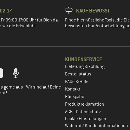
02 17
KAUF BEWUSST
Fr 09:00-17:00 Uhr für Dich da.
Finde hier nützliche Tools, die Dic
wir die Frischluft!
bewussten Kaufentscheidung un
KUNDENSERVICE
Lieferung & Zahlung
tt dein Kundenkonto
Bestellstatus
FAQs & Hilfe
s gerne aus - Wir sind auf Deine
Kontakt
nnt!
Rückgabe
Produktreklamation
|
AGB
Datenschutz
Cookie Einstellungen
Widerruf / Kundeninformationen