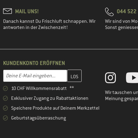
MAIL UNS!
044 522 
Danach kannst Du Frischluft schnappen. Wir
Wir sind von Mo-
antworten in der Zwischenzeit!
Sonst geniessen 
KUNDENKONTO ERÖFFNEN
Gib hier deine E-Mail-Adresse ein und erstelle im nächsten Schri
E-Mail-Adresse
10 CHF Willkommensrabatt **
Wir tauschen un
Exklusiver Zugang zu Rabattaktionen
Meinung gespa
Speichere Produkte auf Deinem Merkzettel
Geburtstagsüberraschung