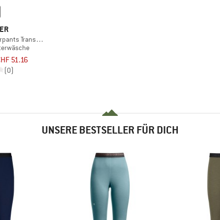
LER
rpants Transtex Warm
terwäsche
CHF 51.16
(0)
UNSERE BESTSELLER FÜR DICH