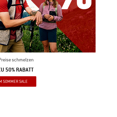
 Preise schmelzen
 ZU 50% RABATT
M SOMMER SALE