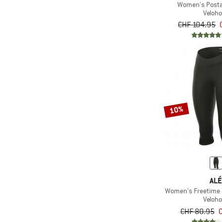
Women's Posta
Veloh
CHF 104.95
10%
AL
Women's Freetime C
Veloh
CHF 80.95