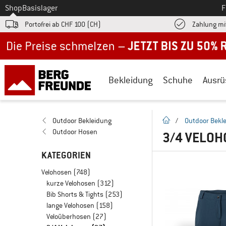
Zum
Shop
Basislager
F
Portofrei ab CHF 100 (CH)
Zahlung mi
Jetzt bis zu 50% Rabatt im Sommer Sale
Bekleidung
Schuhe
Ausrü
Startseite
Outdoor Bekleidung
/
Outdoor Bekl
Outdoor Hosen
3/4 VELO
KATEGORIEN
Velohosen
(748)
kurze Velohosen
(312)
Bib Shorts & Tights
(253)
lange Velohosen
(158)
Veloüberhosen
(27)