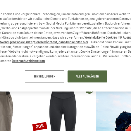
n Cookies und vergleichbare Technologien, um die notwendigen Funktionen unserer Website
20%
29%
n. Außerdem bieten wir zusätzliche Dienste und Funktionen an, analysieren unseren Datenv
Werbung zu personalisieren, bzw. Social Media-Funktionen bereitzustellen. Dadurch erfahren
, Werbe- und Analysepartner von deiner Nutzung unserer Website; diese sitzen teilweise in D
Garantien zum Schutz deiner Daten, etwa vor dem Zugriff durch Behörden. Durch Anklicken 
rklärst du dich damit einverstanden, dass wir so verfahren.
Wenn du keine Cookies mit Ausn
twendigen Cookie akzeptieren möchtest, dann klicke bitte hier
. Du kannst deine Cookie Eins
t in den „Einstellungen“ anpassen und einzelne Kategorien auswählen. Deine Einwilligung ist f
dieser Website nicht notwendig und kann jederzeit unter „Cookie Einstellungen“ im unteren B
errufen oder erstmals vergeben werden. Weitere Informationen, auch zu Risiken der Drittlan
DE
LÖFFLER
LÖFF
n unseren
Datenschutzhinweisen
.
 3/4 Pants
Women's 3/4 Bike Tights Tour II
Women's 3/4 B
ose
Velohose
Velo
HF 104.97
CHF 139.95
ab CHF 111.96
CHF 198.95
a
EINSTELLUNGEN
ALLE AUSWÄHLEN
5,0
(8)
5,0
(4)
20%