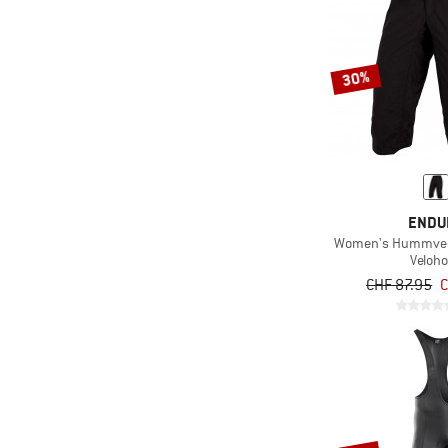
30%
ENDU
Women's Hummvee 
Veloh
CHF 87.95
C