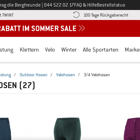
Ruf uns an unter
rag die Bergfreunde
|
044 522 02 17
FAQ & Hilfe
Bestellstatus
Finde die Zahlungs-Infos hier! Öffnet sich in einer Infobox
Gehe h
t TWINT
100 Tage Rückgaberecht
stung
Klettern
Velo
Winter
Alle Sportarten
Marke
eidung
/
Outdoor Hosen
/
Velohosen
/
3/4 Velohosen
HOSEN
(27)