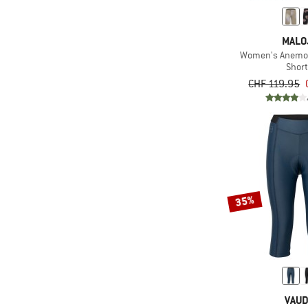
MALO
Women's Anemon
Shor
CHF 119.95
35%
VAU