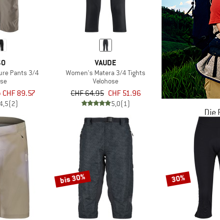
SO
VAUDE
re Pants 3/4
Women's Matera 3/4 Tights
ose
Velohose
 CHF 89.57
CHF 64.95
CHF 51.96
4,5
(2)
5,0
(1)
Die
JETZT BIS
ZU
bis 30%
30%