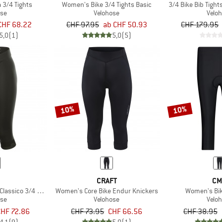
 3/4 Tights
Women's Bike 3/4 Tights Basic
3/4 Bike Bib Tight
ose
Velohose
Velo
CHF 68.22
CHF 97.95
ab CHF 50.93
CHF 179.95
5,0
(1)
5,0
(5)
10%
10%
É
CRAFT
CM
lassico 3/4 Knickers
Women's Core Bike Endur Knickers
Women's Bik
ose
Velohose
Velo
CHF 72.86
CHF 73.95
CHF 66.56
CHF 38.95