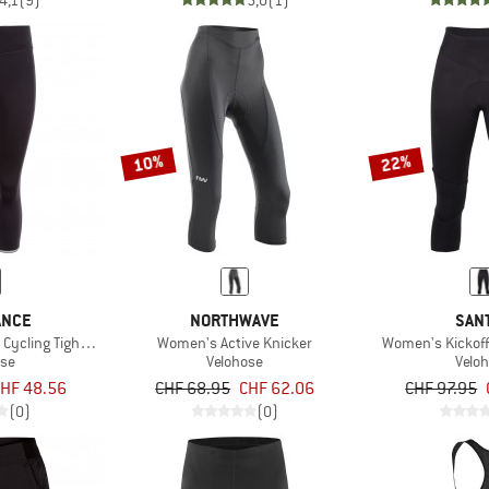
4,1
(9)
5,0
(1)
10%
22%
ANCE
NORTHWAVE
SANT
Cycling Tights w/ Gel-Pad
Women's Active Knicker
Women's Kickoff
ose
Velohose
Velo
HF 48.56
CHF 68.95
CHF 62.06
CHF 97.95
(0)
(0)