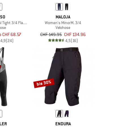
SO
MALOJA
 Tight 3/4 Flared
Women's MinorM. 3/4
hose
Velohose
b CHF 68.57
CHF 149.95
CHF 134.96
4,9
(24)
4,5
(16)
bis 30%
LER
ENDURA