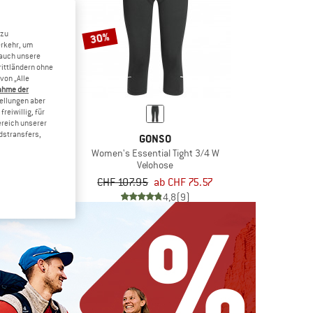
 zu
30%
erkehr, um
 auch unsere
rittländern ohne
von „Alle
ahme der
tellungen aber
reiwillig, für
ereich unserer
dstransfers,
LER
GONSO
ike Pants CSL
Women's Essential Tight 3/4 W
hose
Velohose
b CHF 141.25
CHF 107.95
ab CHF 75.57
(0)
4,8
(9)