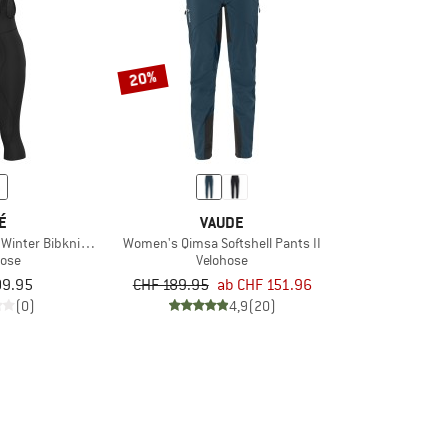
20%
É
VAUDE
inter Bibknickers
Women's Qimsa Softshell Pants II
hose
Velohose
09.95
CHF 189.95
ab CHF 151.96
(0)
4,9
(20)