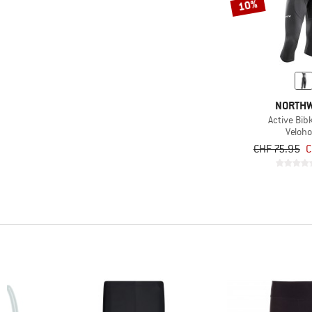
10%
NORTH
Active Bib
Veloh
CHF 75.95
C