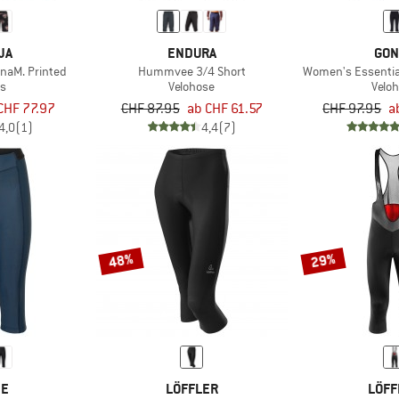
JA
ENDURA
GON
aM. Printed
Hummvee 3/4 Short
Women's Essential
ts
Velohose
Velo
CHF 77.97
CHF 87.95
ab CHF 61.57
CHF 97.95
a
4,0
(1)
4,4
(7)
48%
29%
DE
LÖFFLER
LÖFF