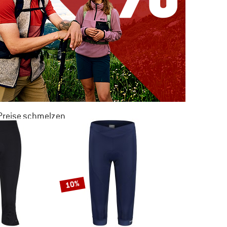
 Preise schmelzen
 ZU 50% RABATT
M SOMMER SALE
10%