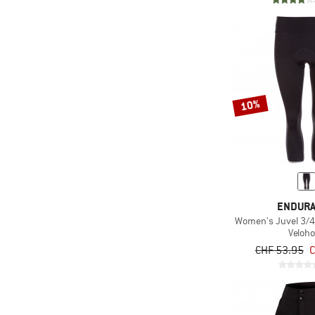
10%
ENDUR
Women's Juvel 3/4 
Veloh
CHF 53.95
C