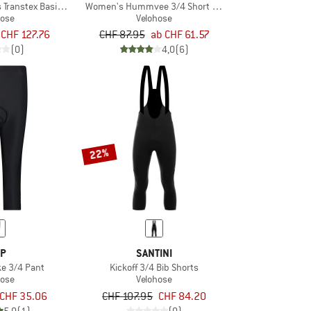
s Transtex Basic Gel
Women's Hummvee 3/4 Short mit Innenhose
hose
Velohose
CHF 127.76
CHF 87.95
ab CHF 61.57
(0)
4,0
(6)
22%
P
SANTINI
e 3/4 Pant
Kickoff 3/4 Bib Shorts
hose
Velohose
CHF 35.06
CHF 107.95
CHF 84.20