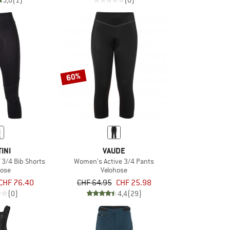
5,0
(1)
(0)
60%
INI
VAUDE
 3/4 Bib Shorts
Women's Active 3/4 Pants
hose
Velohose
CHF 76.40
CHF 64.95
CHF 25.98
(0)
4,4
(29)