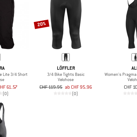
20%
RA
LÖFFLER
AL
Lite 3/4 Short
3/4 Bike Tights Basic
Women's Pragma W
ose
Velohose
Velo
HF 61.57
CHF 119.95
ab CHF 95.96
CHF 1
(0)
(0)