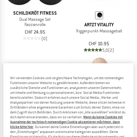
SCHILDKRÖT FITNESS
Dual Massage Set
ARTZT VITALITY
Faszienrolle
Triggerpunkt-Massageball
CHF 24.95
(0)
CHF 10.95
5,0
(2)
Wir verwenden Cookies und vergleichbare Technologien, um die notwendigen
Funktionen unserer Website zu gewährleisten. Außerdem bieten wir
zusätzliche Dienste und Funktionen an, analysieren unseren Datenverkehr,
um Inhalte und Werbung zu personalisieren, bzw. Social Media-Funktionen
bereitzustellen. Dadurch erfahren auch unsere Social Media-, Werbe- und
Analysepartner von deiner Nutzung unserer Website; diese sitzen teilweise in
Drittländern ohne angemessene Garantien zum Schutz deiner Daten, etwa vor
dem Zugriff durch Behörden. Durch Anklicken von „Alle auswählen“ erklärst du
dich damit einverstanden, dass wir so verfahren.
Wenn du keine Cookies mit
Ausnahme der technisch notwendigen Cookie akzeptieren möchtest, dann
klicke bitte hier
. Du kannst deine Cookie Einstellungen aber auch jederzeit in
den „Einstellungen“ anpassen und einzelne Kategorien auswählen. Deine
SCHILDKRÖT FITNESS
ARTZT VITALITY
Einwilligung ist freiwillig, für die Nutzung dieser Website nicht notwendig und