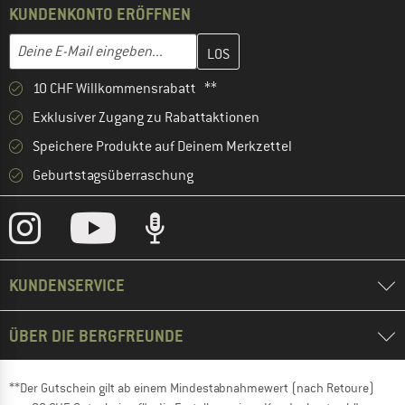
KUNDENKONTO ERÖFFNEN
Gib hier deine E-Mail-Adresse ein und erstelle im nächsten Schri
E-Mail-Adresse
10 CHF Willkommensrabatt **
Exklusiver Zugang zu Rabattaktionen
Speichere Produkte auf Deinem Merkzettel
Geburtstagsüberraschung
KUNDENSERVICE
ÜBER DIE BERGFREUNDE
**Der Gutschein gilt ab einem Mindestabnahmewert (nach Retoure)