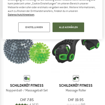
kann jederzeit unter „Cookie Einstellungen“ im unteren Bereich unserer
2in1 Massage Rolle
TriggerHolz PLUS
Webseite widerrufen oder erstmals vergeben werden. Weitere Informationen,
Faszienrolle
auch zu Risiken der Drittlandstransfers, findest du in unseren
CHF 28.95
CHF 28.95
Datenschutzhinweisen
.
(0)
(0)
EINSTELLUNGEN
ALLE AUSWÄHLEN
SCHILDKRÖT FITNESS
SCHILDKRÖT FITNESS
Noppenball- / Massageball-Set
Massage Roller
CHF 7.85
CHF 19.95
4,3
(7)
(0)