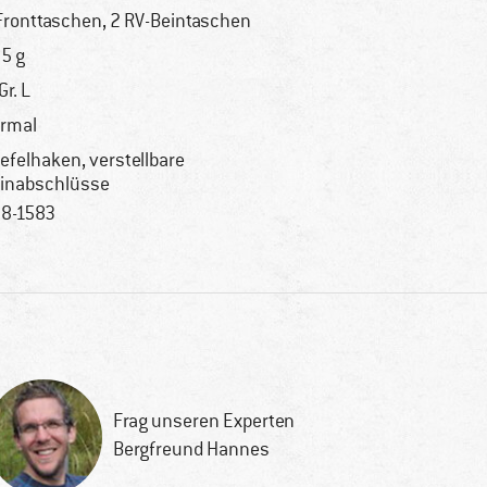
Fronttaschen, 2 RV-Beintaschen
5 g
Gr. L
rmal
iefelhaken, verstellbare
inabschlüsse
8-1583
Frag unseren Experten
Bergfreund Hannes