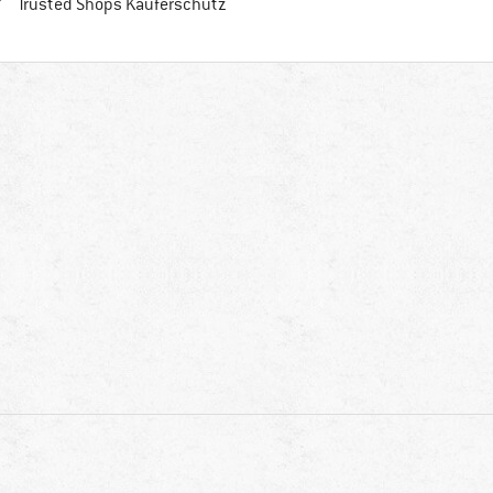
Finde alle Infos hier!
Trusted Shops Käuferschutz