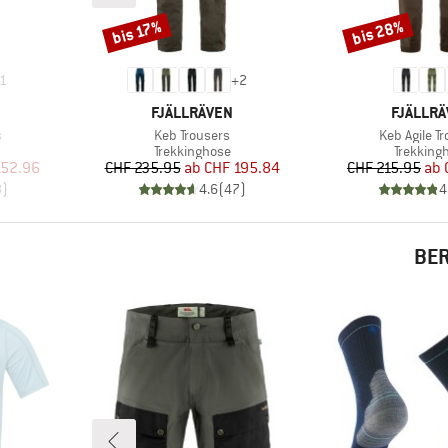
bis 28%
bis 17%
Rabatt
Rabatt
1
+
2
MARKE
MARKE
FJÄLLRÄVEN
FJÄLLR
Artikel
Artikel
s
Keb Trousers
Keb Agile T
e
Produktgruppe
Produkt
Trekkinghose
Trekking
rter Preis
Preis
reduzierter Preis
Pr
re
152.96
CHF 235.95
ab
CHF 195.84
CHF 215.95
ab
3
)
4.6
(
47
)
4
BER