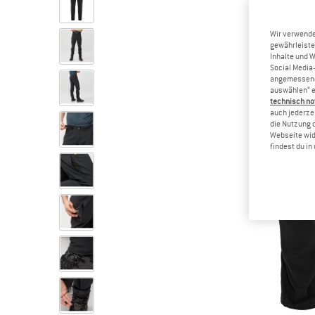
Wir verwende
gewährleiste
Inhalte und 
Social Media-
angemessene 
auswählen“ e
technisch no
auch jederzei
die Nutzung 
Webseite wid
findest du i