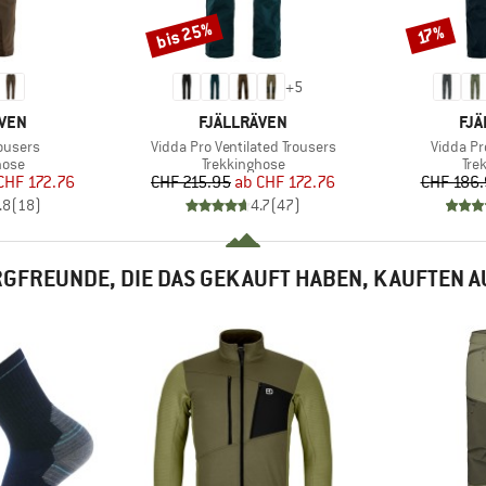
bis 25%
Rabatt
Rabatt
17%
+
5
MARKE
MA
ÄVEN
FJÄLLRÄVEN
FJÄ
Artikel
Artikel
rousers
Vidda Pro Ventilated Trousers
Vidda Pr
gruppe
Produktgruppe
Pro
hose
Trekkinghose
Tre
eis
duzierter Preis
Preis
reduzierter Preis
CHF 172.76
CHF 215.95
ab
CHF 172.76
CHF 186
.8
(
18
)
4.7
(
47
)
GFREUNDE, DIE DAS GEKAUFT HABEN, KAUFTEN 