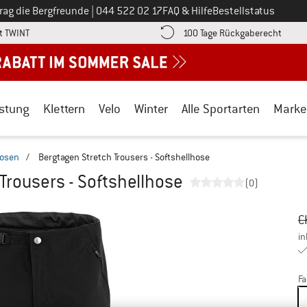
Ruf uns an unter
rag die Bergfreunde
|
044 522 02 17
FAQ & Hilfe
Bestellstatus
Finde die Zahlungs-Infos hier! Öffnet sich in einer Infobox
Gehe h
t TWINT
100 Tage Rückgaberecht
stung
Klettern
Velo
Winter
Alle Sportarten
Marke
hosen
/
Bergtagen Stretch Trousers - Softshellhose
Trousers - Softshellhose
(0)
Ur
Pr
C
in
Fa