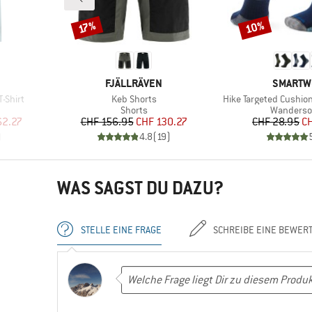
10%
Rabatt
Rabatt
17%
MARKE
MARKE
FJÄLLRÄVEN
SMARTW
Artikel
Artikel
T-Shirt
Keb Shorts
Hike Targeted Cushio
pe
Produktgruppe
Produktg
Shorts
Wanderso
rter Preis
Preis
reduzierter Preis
Pr
re
62.27
CHF 156.95
CHF 130.27
CHF 28.95
C
)
4.8
(
19
)
WAS SAGST DU DAZU?
STELLE EINE FRAGE
SCHREIBE EINE BEWER