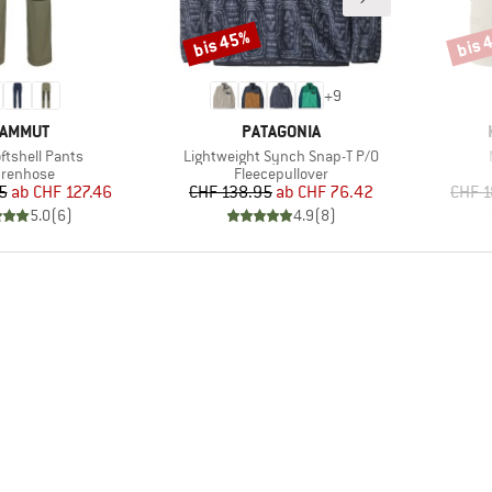
bis 45%
bis 
Rabatt
Rabat
+
9
ARKE
MARKE
AMMUT
PATAGONIA
Artikel
oftshell Pants
Lightweight Synch Snap-T P/O
oduktgruppe
Produktgruppe
urenhose
Fleecepullover
Preis
reduzierter Preis
Preis
reduzierter Preis
5
ab
CHF 127.46
CHF 138.95
ab
CHF 76.42
CHF 1
5.0
(
6
)
4.9
(
8
)