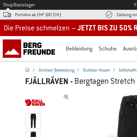
Zum
Shop
Basislager
F
Portofrei ab CHF 100 (CH)
Zahlung mi
Jetzt bis zu 50% Rabatt im Sommer Sale
Bekleidung
Schuhe
Ausrü
Startseite
/
Outdoor Bekleidung
/
Outdoor Hosen
/
Softshell
FJÄLLRÄVEN
-
Bergtagen Stretch 