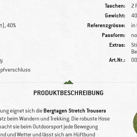
Taschen:
2 
Gewicht:
40
Referenzgrösse:
t), 40%
in 
n
Passform:
no
Extras:
St
Be
Art.Nr.:
hy
00
nopfverschluss
PRODUKTBESCHREIBUNG
Bergtagen Stretch Trousers
ung eignet sich die
atz beim Wandern und Trekking. Die robuste Hose
 macht sie beim Outdoorsport jede Bewegung
ind und Wetter und lässt sich am Hüftbund