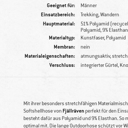
Geeignet für:
Männer
Einsatzbereich:
Trekking, Wandern
Hauptmaterial:
51% Polyamid (recycel
Polyamid, 9% Elastha
Materialtyp:
Kunstfaser, Polyamid
Membran:
nein
Materialeigenschaften:
atmungsaktiv, stretc
Verschluss:
integrierter Gürtel, K
Mit ihrer besonders stretchfähigen Materialmisch
Fjällräven
Softshellhose von
perfekt für den Eins
besteht dafür aus Polyamid und 9% Elasthan. So
optimal mit. Die lange Outdoorhose schützt vor W