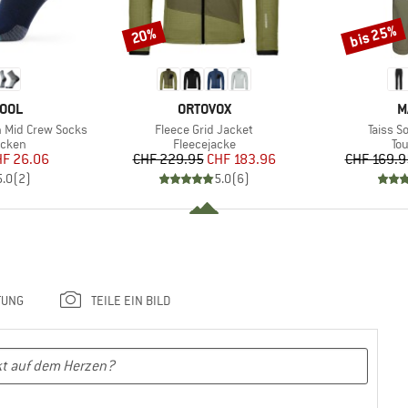
bis 25%
20%
Rabatt
Rabatt
MARKE
M
OOL
ORTOVOX
M
Artikel
Artikel
n Mid Crew Socks
Fleece Grid Jacket
Taiss S
ruppe
Produktgruppe
Pr
cken
Fleecejacke
To
eis
duzierter Preis
Preis
reduzierter Preis
HF 26.06
CHF 229.95
CHF 183.96
CHF 169.9
5.0
(
2
)
5.0
(
6
)
TUNG
TEILE EIN BILD