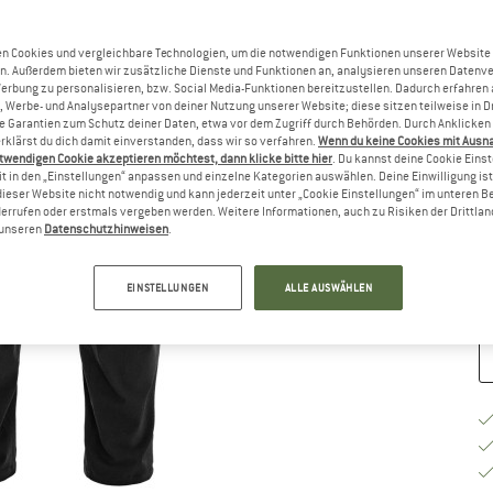
n Cookies und vergleichbare Technologien, um die notwendigen Funktionen unserer Website
Gr
n. Außerdem bieten wir zusätzliche Dienste und Funktionen an, analysieren unseren Datenv
Werbung zu personalisieren, bzw. Social Media-Funktionen bereitzustellen. Dadurch erfahren
, Werbe- und Analysepartner von deiner Nutzung unserer Website; diese sitzen teilweise in D
Garantien zum Schutz deiner Daten, etwa vor dem Zugriff durch Behörden. Durch Anklicken 
rklärst du dich damit einverstanden, dass wir so verfahren.
Wenn du keine Cookies mit Ausn
twendigen Cookie akzeptieren möchtest, dann klicke bitte hier
. Du kannst deine Cookie Eins
G
t in den „Einstellungen“ anpassen und einzelne Kategorien auswählen. Deine Einwilligung ist f
dieser Website nicht notwendig und kann jederzeit unter „Cookie Einstellungen“ im unteren B
errufen oder erstmals vergeben werden. Weitere Informationen, auch zu Risiken der Drittlan
Li
n unseren
Datenschutzhinweisen
.
M
EINSTELLUNGEN
ALLE AUSWÄHLEN